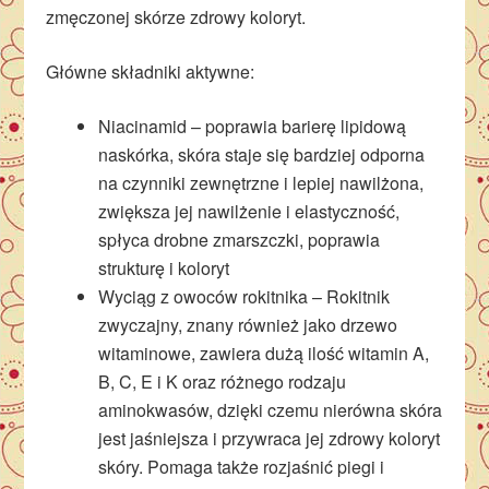
zmęczonej skórze zdrowy koloryt.
Główne składniki aktywne:
Niacinamid – poprawia barierę lipidową
naskórka, skóra staje się bardziej odporna
na czynniki zewnętrzne i lepiej nawilżona,
zwiększa jej nawilżenie i elastyczność,
spłyca drobne zmarszczki, poprawia
strukturę i koloryt
Wyciąg z owoców rokitnika – Rokitnik
zwyczajny, znany również jako drzewo
witaminowe, zawiera dużą ilość witamin A,
B, C, E i K oraz różnego rodzaju
aminokwasów, dzięki czemu nierówna skóra
jest jaśniejsza i przywraca jej zdrowy koloryt
skóry. Pomaga także rozjaśnić piegi i