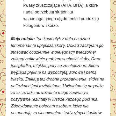
kwasy złuszczające (AHA, BHA), a które
nadal potrzebują składnika
wspomagającego ujędrnienie i produkcję
kolagenu w skórze.
Moja opinia:
Ten kosmetyk z dnia na dzień
fenomenalnie upiększa skórę. Odkąd zaczęłam go
stosować codziennie w pielęgnacji wieczornej
zniknął całkowicie problem suchości skóry. Cera
jest gładka, miękka, pory są zmniejszone. Skóra
wygląda pięknie na wypoczętą, zdrową i pełną
blasku. Znikają też drobne przebarwienia, skóra na
policzkach jest rozjaśniona. Uwielbiam tę ampułkę
za to, że tak zauważalnie mogę zauważyć
pozytywne rezultaty w lustrze każdego poranka.
Zdecydowanie polecam osobom, które nie
przepadają za stosowaniem tradycyjnych toników