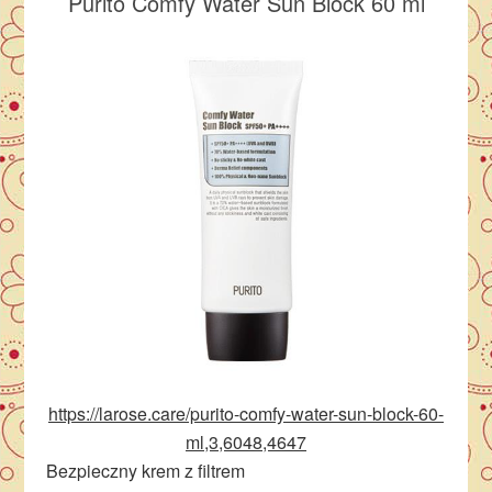
Purito Comfy Water Sun Block 60 ml
https://larose.care/purito-comfy-water-sun-block-60-
ml,3,6048,4647
Bezpieczny krem z filtrem