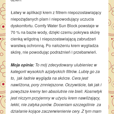
Łatwy w aplikacji krem z filtrem niepozostawiający
niepożądanych plam i niepowodujący uczucia
dyskomfortu. Comfy Water Sun Block powstaje w
70 % na bazie wody, dzięki czemu pokrywa skórę
cienką wilgotną i niepozostawiającą zabrudzeń
warstwą ochronną. Po nałożeniu krem wygładza
skórę, nie powodując podrażnień i przebarwień.
Moja opinia:
To mój zdecydowany ulubieniec w
kategorii wysokich azjatyckich filtrów. Lubię go za
to, jak ładnie wygląda na skórze. Cera jest
nawilżona, pory zmniejszone. Oczywiście, tak jak i
powyższe kremy ten absolutnie nie bieli. Kosmetyk
jest niczym przyjemny w użyciu krem nawilżający,
lekki, nie zatyka porów. Doceniam szczególnie za
działanie kojące zaczerwienienie cery. Z tym mam