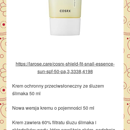
https://larose.care/cosrx-shield-fit-snail-essence-
sun-spf-50-pa,3,3338,4198
Krem ochronny przeciwsłoneczny ze śluzem
ślimaka 50 ml
Nowa wersja kremu o pojemności 50 ml
Krem zawiera 60% filtratu śluzu ślimaka i
składników wody, które nawilżają skórę, podobnie