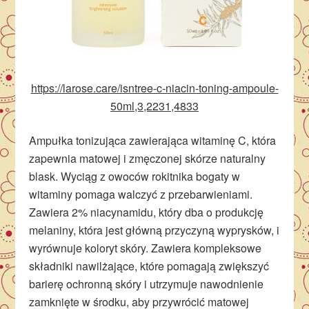
https://larose.care/isntree-c-niacin-toning-ampoule-
50ml,3,2231,4833
Ampułka tonizująca zawierająca witaminę C, która
zapewnia matowej i zmęczonej skórze naturalny
blask. Wyciąg z owoców rokitnika bogaty w
witaminy pomaga walczyć z przebarwieniami.
Zawiera 2% niacynamidu, który dba o produkcję
melaniny, która jest główną przyczyną wyprysków, i
wyrównuje koloryt skóry. Zawiera kompleksowe
składniki nawilżające, które pomagają zwiększyć
barierę ochronną skóry i utrzymuje nawodnienie
zamknięte w środku, aby przywrócić matowej