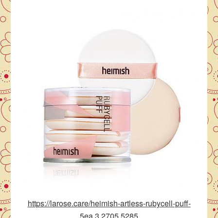
https://larose.care/heimish-artless-rubycell-puff-
5ea,3,2705,5285