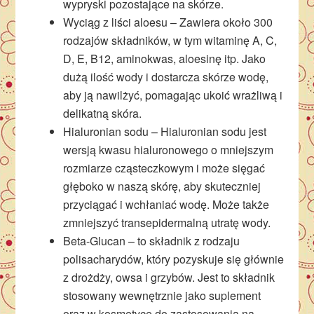
wypryski pozostające na skórze.
Wyciąg z liści aloesu – Zawiera około 300
rodzajów składników, w tym witaminę A, C,
D, E, B12, aminokwas, aloesinę itp. Jako
dużą ilość wody i dostarcza skórze wodę,
aby ją nawilżyć, pomagając ukoić wrażliwą i
delikatną skóra.
Hialuronian sodu – Hialuronian sodu jest
wersją kwasu hialuronowego o mniejszym
rozmiarze cząsteczkowym i może sięgać
głęboko w naszą skórę, aby skuteczniej
przyciągać i wchłaniać wodę. Może także
zmniejszyć transepidermalną utratę wody.
Beta-Glucan – to składnik z rodzaju
polisacharydów, który pozyskuje się głównie
z drożdży, owsa i grzybów. Jest to składnik
stosowany wewnętrznie jako suplement
oraz w kosmetyce do zastosowania na