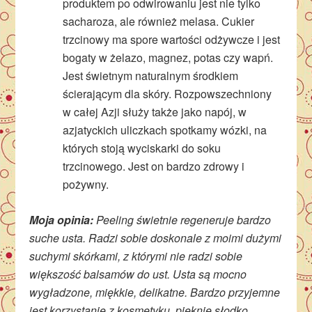
produktem po odwirowaniu jest nie tylko
sacharoza, ale również melasa. Cukier
trzcinowy ma spore wartości odżywcze i jest
bogaty w żelazo, magnez, potas czy wapń.
Jest świetnym naturalnym środkiem
ścierającym dla skóry. Rozpowszechniony
w całej Azji służy także jako napój, w
azjatyckich uliczkach spotkamy wózki, na
których stoją wyciskarki do soku
trzcinowego. Jest on bardzo zdrowy i
pożywny.
Moja opinia:
Peeling świetnie regeneruje bardzo
suche usta. Radzi sobie doskonale z moimi dużymi
suchymi skórkami, z którymi nie radzi sobie
większość balsamów do ust. Usta są mocno
wygładzone, miękkie, delikatne. Bardzo przyjemne
jest korzystanie z kosmetyku, pięknie słodko