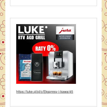
https://luke.pl/pl/c/Ekspresy-i-kawa/45