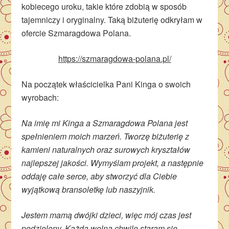
kobiecego uroku, takie które zdobią w sposób
tajemniczy i oryginalny. Taką biżuterię odkryłam w
ofercie Szmaragdowa Polana.
https://szmaragdowa-polana.pl/
Na początek właścicielka Pani Kinga o swoich
wyrobach:
Na imię mi Kinga a Szmaragdowa Polana jest
spełnieniem moich marzeń. Tworzę biżuterię z
kamieni naturalnych oraz surowych kryształów
najlepszej jakości. Wymyślam projekt, a następnie
oddaję całe serce, aby stworzyć dla Ciebie
wyjątkową bransoletkę lub naszyjnik.
Jestem mamą dwójki dzieci, więc mój czas jest
podzielony. Każdą wolną chwilę staram się