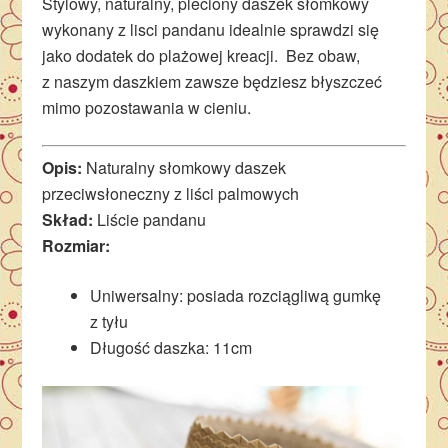
Stylowy, naturalny, pleciony daszek słomkowy
wykonany z lisci pandanu idealnie sprawdzi się
jako dodatek do plażowej kreacji. Bez obaw,
z naszym daszkiem zawsze będziesz błyszczeć
mimo pozostawania w cieniu.
Opis:
Naturalny słomkowy daszek
przeciwsłoneczny z liści palmowych
Skład:
Liście pandanu
Rozmiar:
Uniwersalny: posiada
rozciągliwą gumkę
z tyłu
Długość daszka: 11cm