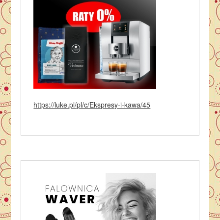
https://luke.pl/pl/c/Ekspresy-i-kawa/45