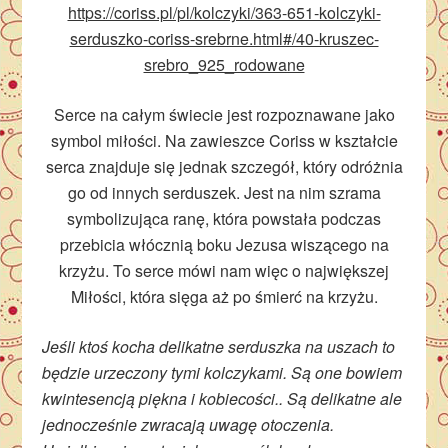
https://coriss.pl/pl/kolczyki/363-651-kolczyki-
serduszko-coriss-srebrne.html#/40-kruszec-
srebro_925_rodowane
Serce na całym świecie jest rozpoznawane jako
symbol miłości. Na zawieszce Coriss w kształcie
serca znajduje się jednak szczegół, który odróżnia
go od innych serduszek. Jest na nim szrama
symbolizująca ranę, która powstała podczas
przebicia włócznią boku Jezusa wiszącego na
krzyżu. To serce mówi nam więc o największej
Miłości, która sięga aż po śmierć na krzyżu.
Jeśli ktoś kocha delikatne serduszka na uszach to
będzie urzeczony tymi kolczykami. Są one bowiem
kwintesencją piękna i kobiecości.. Są delikatne ale
jednocześnie zwracają uwagę otoczenia.