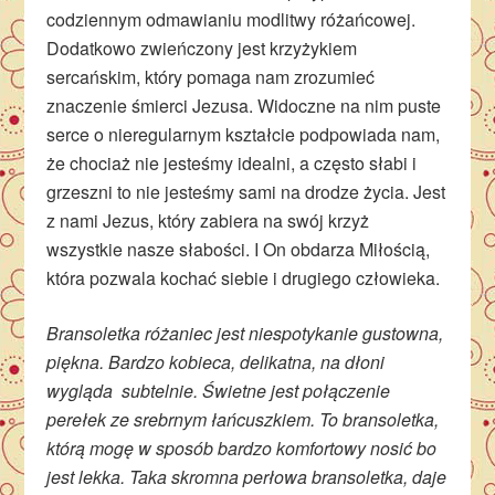
codziennym odmawianiu modlitwy różańcowej.
Dodatkowo zwieńczony jest krzyżykiem
sercańskim, który pomaga nam zrozumieć
znaczenie śmierci Jezusa. Widoczne na nim puste
serce o nieregularnym kształcie podpowiada nam,
że chociaż nie jesteśmy idealni, a często słabi i
grzeszni to nie jesteśmy sami na drodze życia. Jest
z nami Jezus, który zabiera na swój krzyż
wszystkie nasze słabości. I On obdarza Miłością,
która pozwala kochać siebie i drugiego człowieka.
Bransoletka różaniec jest niespotykanie gustowna,
piękna. Bardzo kobieca, delikatna, na dłoni
wygląda subtelnie. Świetne jest połączenie
perełek ze srebrnym łańcuszkiem. To bransoletka,
którą mogę w sposób bardzo komfortowy nosić bo
jest lekka. Taka skromna perłowa bransoletka, daje