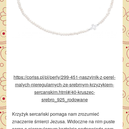
https://coriss.pl/pl/perly/299-451-naszyjnik-z-perel-
malych-nieregularnych-ze-srebrnym-krzyzykiem-
sercanskim.html#/40-kruszec-
srebro_925_rodowane
Krzyżyk sercański pomaga nam zrozumieć
znaczenie śmierci Jezusa. Widoczne na nim puste
serce o nieregularnym kształcie podpowiada nam,