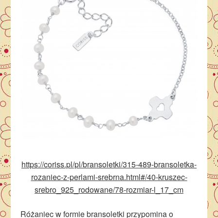
https://coriss.pl/pl/bransoletki/315-489-bransoletka-
rozaniec-z-perlami-srebrna.html#/40-kruszec-
srebro_925_rodowane/78-rozmiar-l_17_cm
Różaniec w formie bransoletki przypomina o