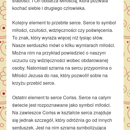
słabości. I On obdarza Miłością, która pozwala
kochać siebie i drugiego człowieka.
Kolejny element to przebite serce. Serce to symbol
miłości, czułości, wdzięczności czy poświęcenia.
To znak, który wyraża więcej niż tysiąc słów.
Nasze serduszko mówi o kilku wymiarach miłości.
Można nim na przykład powiedzieć o naszym
uczuciu czy wdzięczności wobec obdarowanej
osoby. Natomiast szrama na sercu przypomina o
Miłości Jezusa do nas, który pozwolił sobie na
krzyżu przebić serce.
Ostatni element to serce Coriss. Serce na całym
świecie jest rozpoznawane jako symbol miłości.
Na zawieszce Coriss w kształcie serca znajduje
się jednak szczegół, który odróżnia go od innych
serduszek. Jest na nim szrama symbolizująca