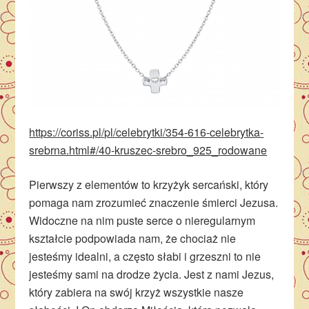
https://coriss.pl/pl/celebrytki/354-616-celebrytka-
srebrna.html#/40-kruszec-srebro_925_rodowane
Pierwszy z elementów to krzyżyk sercański, który
pomaga nam zrozumieć znaczenie śmierci Jezusa.
Widoczne na nim puste serce o nieregularnym
kształcie podpowiada nam, że chociaż nie
jesteśmy idealni, a często słabi i grzeszni to nie
jesteśmy sami na drodze życia. Jest z nami Jezus,
który zabiera na swój krzyż wszystkie nasze