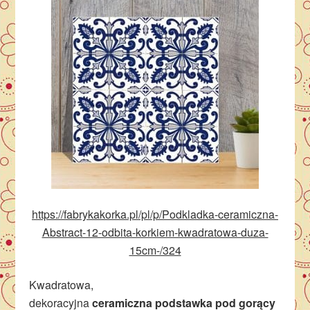
https://fabrykakorka.pl/pl/p/Podkladka-ceramiczna-
Abstract-12-odbita-korkiem-kwadratowa-duza-
15cm-/324
Kwadratowa,
dekoracyjna
ceramiczna
podstawka
pod gorący