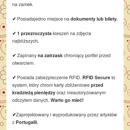
na zamek.
✔
Posiadajedno miejsce na
dokumenty lub bilety.
✔ 1 przezroczysta
kieszeń na zdjęcia
najbliższych
.
✔
Zapinany
na zatrzask
chroniący portfel przed
otwarciem.
✔
Posiada zabezpieczenie RFID.
RFID Secure
to
system, który chroni karty zbliżeniowe
przed
kradzieżą pieniędzy
oraz nieautoryzowanym
odczytem danych.
Warto go mieć!
✔
Zaprojektowany i wyprodukowany przez artystów
z
Portugalii.