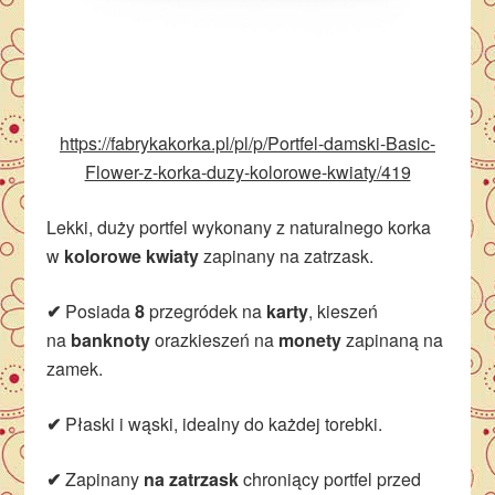
https://fabrykakorka.pl/pl/p/Portfel-damski-Basic-
Flower-z-korka-duzy-kolorowe-kwiaty/419
Lekki, duży portfel wykonany z naturalnego korka
w
kolorowe kwiaty
zapinany na zatrzask.
✔
Posiada
8
przegródek na
karty
, kieszeń
na
banknoty
orazkieszeń na
monety
zapinaną na
zamek.
✔
Płaski i wąski, idealny do każdej torebki.
✔
Zapinany
na zatrzask
chroniący portfel przed