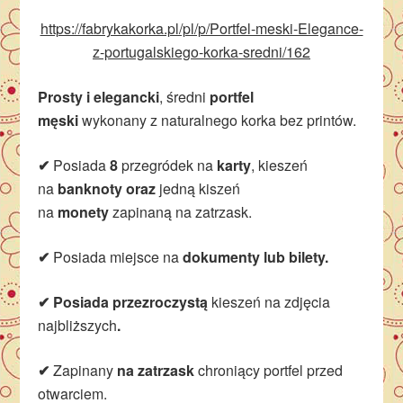
https://fabrykakorka.pl/pl/p/Portfel-meski-Elegance-
z-portugalskiego-korka-sredni/162
Prosty i elegancki
, średni
portfel
męski
wykonany z naturalnego korka bez printów.
✔
Posiada
8
przegródek na
karty
, kieszeń
na
banknoty oraz
jedną kiszeń
na
monety
zapinaną na zatrzask.
✔
Posiada miejsce na
dokumenty lub bilety.
✔ Posiada przezroczystą
kieszeń na zdjęcia
najbliższych
.
✔
Zapinany
na zatrzask
chroniący portfel przed
otwarciem.