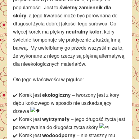
popularności. Jest to
świetny zamiennik dla
skóry
, a jego trwałość może być porównana do
długości życia dobrej jakości tego surowca. Co
więcej korek ma piękny
neutralny kolor
, który
świetnie komponuje się praktycznie z każdą inną
barwą. My uwielbiamy go przede wszystkim za to,
że wykonane z niego rzeczy są piękną alternatywą
dla nieekologicznych materiałów.
Oto jego właściwości w pigułce:
✔️ Korek jest
ekologiczny
– tworzony jest z kory
dębu korkowego w sposób nie uszkadzający
drzewa
✔️
Korek jest
wytrzymały
– jego długość życia jest
porównywalna do długości życia skóry
✔️ Korek jest
wodoodporny
– nie straszny mu