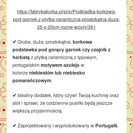
https://fabrykakorka.pl/pl/p/Podkladka-korkowa-
pod-garnek-z-plytka-ceramiczna-prostokatna-duza-
25-x-20cm-rozne-wzory/361
✔
Gruba, duża, prostokątna,
korkowa
podstawka
pod gorący garnek czy czajnik z
herbatą
z płytką ceramiczną z typowym,
portugalskim
motywem azulejo
w
kolorze
niebieskim lub niebiesko
pomarańczowym
.
✔
Idealny dodatek, który ożywi Twoją kuchnię oraz
stół i sprawi, że codzienne posiłki będą jeszcze
większą przyjemnością.
✔
Zaprojektowany i wyprodukowany w
Portugalii.