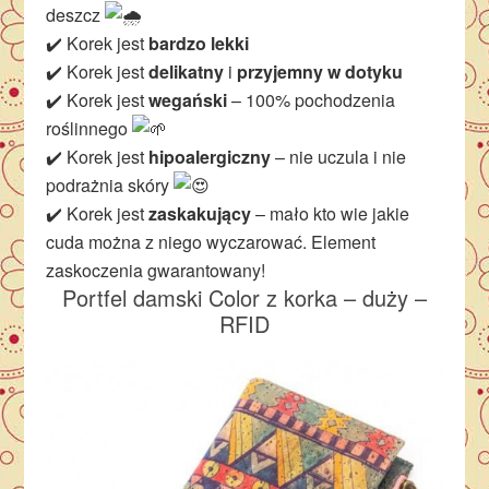
deszcz
✔️ Korek jest
bardzo lekki
✔️ Korek jest
delikatny
i
przyjemny w dotyku
✔️ Korek jest
wegański
– 100% pochodzenia
roślinnego
✔️ Korek jest
hipoalergiczny
– nie uczula i nie
podrażnia skóry
✔️ Korek jest
zaskakujący
– mało kto wie jakie
cuda można z niego wyczarować. Element
zaskoczenia gwarantowany!
Portfel damski Color z korka – duży –
RFID