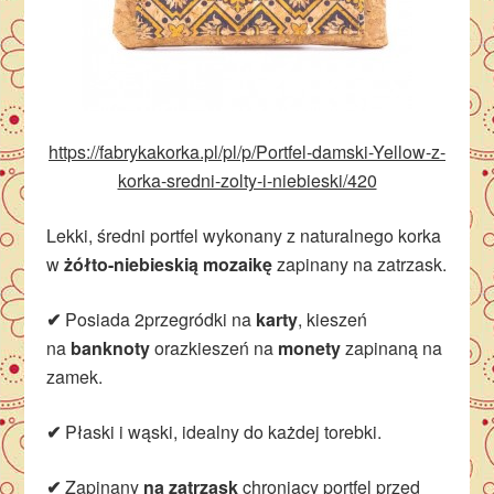
https://fabrykakorka.pl/pl/p/Portfel-damski-Yellow-z-
korka-sredni-zolty-i-niebieski/420
Lekki, średni portfel wykonany z naturalnego korka
w
żółto-niebieskią mozaikę
zapinany na zatrzask.
✔
Posiada 2przegródki na
karty
, kieszeń
na
banknoty
orazkieszeń na
monety
zapinaną na
zamek.
✔
Płaski i wąski, idealny do każdej torebki.
✔
Zapinany
na zatrzask
chroniący portfel przed