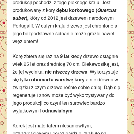
produkcji pochodzi z tego pięknego kraju. Jest
produkowany z kory
dębu korkowego (
Quercus
suber
),
który od 2012 jest drzewem narodowym
Portugalii. W całym kraju drzewo jest chronione a
jego bezpodstawne ścinanie może grozić nawet
więzieniem!
Korę zbiera się raz na
9 lat
kiedy drzewo osiągnie
wiek 25 lat oraz średnicę 70 cm. Ciekawostką jest,
że jej wycinka,
nie niszczy drzewa
. Wykorzystuje
się tylko
obumarła warstwę kory
a nie drewno w
związku z czym drzewo rośnie sobie dalej. Dąb się
regeneruje i znów może być wykorzystywany do
jego produkcji co czyni ten surowiec bardzo
wyjątkowym i
odnawialnym
.
Korek jest materiałem niesamowitym,
przyszłościowym i coraz bardziej zyskuje na