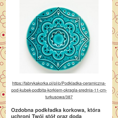
https://fabrykakorka.pl/pl/p/Podkladka-ceramiczna-
pod-kubek-podbita-korkiem-okragla-srednia-11-cm-
turkusowa/387
Ozdobna podkładka korkowa, która
uchroni Twój stół oraz doda