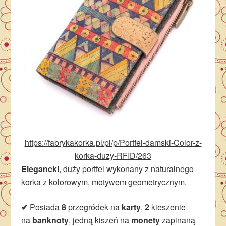
https://fabrykakorka.pl/pl/p/Portfel-damski-Color-z-
korka-duzy-RFID/263
Elegancki
, duży portfel wykonany z naturalnego
korka z kolorowym, motywem geometrycznym.
✔
Posiada
8
przegródek na
karty
,
2
kieszenie
na
banknoty
, jedną kiszeń na
monety
zapinaną