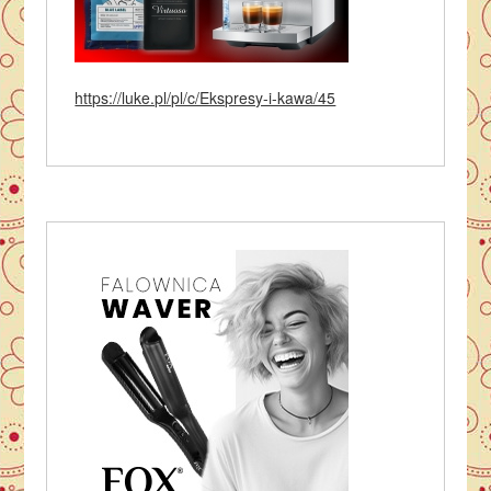
https://luke.pl/pl/c/Ekspresy-i-kawa/45