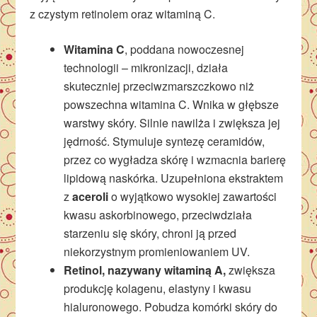
z czystym retinolem oraz witaminą C.
Witamina C
, poddana nowoczesnej
technologii – mikronizacji, działa
skuteczniej przeciwzmarszczkowo niż
powszechna witamina C. Wnika w głębsze
warstwy skóry. Silnie nawilża i zwiększa jej
jędrność. Stymuluje syntezę ceramidów,
przez co wygładza skórę i wzmacnia barierę
lipidową naskórka. Uzupełniona ekstraktem
z
aceroli
o wyjątkowo wysokiej zawartości
kwasu askorbinowego, przeciwdziała
starzeniu się skóry, chroni ją przed
niekorzystnym promieniowaniem UV.
Retinol, nazywany witaminą A,
zwiększa
produkcję kolagenu, elastyny i kwasu
hialuronowego. Pobudza komórki skóry do