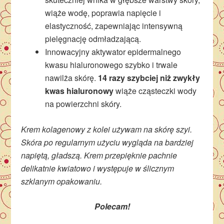
wiąże wodę, poprawia napięcie i
elastyczność, zapewniając intensywną
pielęgnację odmładzającą.
Innowacyjny aktywator epidermalnego
kwasu hialuronowego szybko i trwale
nawilża skórę.
14 razy szybciej
niż zwykły
kwas hialuronowy
wiąże cząsteczki wody
na powierzchni skóry.
Krem kolagenowy z kolei używam na skórę szyi.
Skóra po regularnym użyciu wygląda na bardziej
napiętą, gładszą. Krem przepięknie pachnie
delikatnie kwiatowo i występuje w ślicznym
szklanym opakowaniu.
Polecam!