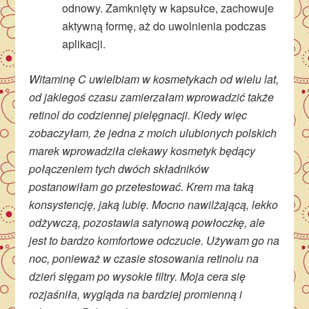
odnowy. Zamknięty w kapsułce, zachowuje
aktywną formę, aż do uwolnienia podczas
aplikacji.
Witaminę C uwielbiam w kosmetykach od wielu lat,
od jakiegoś czasu zamierzałam wprowadzić także
retinol do codziennej pielęgnacji. Kiedy więc
zobaczyłam, że jedna z moich ulubionych polskich
marek wprowadziła ciekawy kosmetyk będący
połączeniem tych dwóch składników
postanowiłam go przetestować. Krem ma taką
konsystencję, jaką lubię. Mocno nawilżającą, lekko
odżywczą, pozostawia satynową powłoczkę, ale
jest to bardzo komfortowe odczucie. Używam go na
noc, ponieważ w czasie stosowania retinolu na
dzień sięgam po wysokie filtry. Moja cera się
rozjaśniła, wygląda na bardziej promienną i