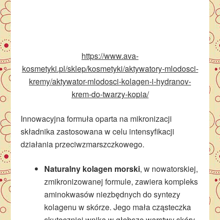
https://www.ava-
kosmetyki.pl/sklep/kosmetyki/aktywatory-mlodosci-
kremy/aktywator-mlodosci-kolagen-i-hydranov-
krem-do-twarzy-kopia/
Innowacyjna formuła oparta na mikronizacji
składnika zastosowana w celu intensyfikacji
działania przeciwzmarszczkowego.
Naturalny kolagen morski
, w nowatorskiej,
zmikronizowanej formule, zawiera kompleks
aminokwasów niezbędnych do syntezy
kolagenu w skórze. Jego mała cząsteczka
skuteczniej wnika w głębsze warstwy skóry,