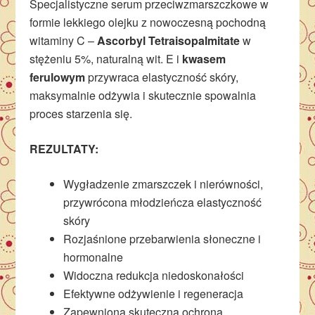
Specjalistyczne serum przeciwzmarszczkowe w
formie lekkiego olejku z nowoczesną pochodną
witaminy C –
Ascorbyl Tetraisopalmitate
w
stężeniu 5%, naturalną wit. E i
kwasem
ferulowym
przywraca elastyczność skóry,
maksymalnie odżywia i skutecznie spowalnia
proces starzenia się.
REZULTATY:
Wygładzenie zmarszczek i nierówności,
przywrócona młodzieńcza elastyczność
skóry
Rozjaśnione przebarwienia słoneczne i
hormonalne
Widoczna redukcja niedoskonałości
Efektywne odżywienie i regeneracja
Zapewniona skuteczna ochrona