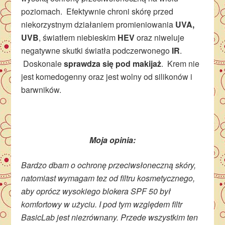
poziomach. Efektywnie chroni skórę przed
niekorzystnym działaniem promieniowania
UVA,
UVB
, światłem niebieskim
HEV
oraz niweluje
negatywne skutki światła podczerwonego
IR
.
Doskonale
s
prawdza się pod makijaż
. Krem nie
jest komedogenny oraz jest wolny od silikonów i
barwników.
Moja opinia:
Bardzo dbam o ochronę przeciwsłoneczną skóry,
natomiast wymagam tez od filtru kosmetycznego,
aby oprócz wysokiego blokera SPF 50 był
komfortowy w użyciu. I pod tym względem filtr
BasicLab jest niezrównany. Przede wszystkim ten