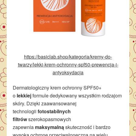
https://basiclab.shop/kategoria/kremy-do-
twarzy/lekki-krem-ochronny-spf50-prewencja-i-
antyoksydacja
Dermatologiczny krem ochronny SPF50+
o
lekkiej
formule dedykowany wszystkim rodzajom
skóry. Dzięki zaawansowanej
technologii
fotostabilnych
filtrów
szerokopasmowych
zapewnia
maksymalną
skuteczność i bardzo
wysoką ochronę przeciwsłoneczną na wielu