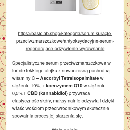
https://basiclab.shop/kategoria/serum-kuracje-
przeciwzmarszczkowe/antyoksydacyjne-serum-
regenerujace-odzywienie-wyrownanie
Specjalistyczne serum przeciwzmarszczkowe w
formie lekkiego olejku z nowoczesną pochodną
witaminy C –
Ascorbyl Tetraisopalmitate
w
stężeniu 10%, z
koenzymem Q10
w stężeniu
0,5% i
CBD (kannabidiol)
przywraca
elastyczność skóry, maksymalnie odżywia i dzięki
właściwościom przeciwrodnikowym skutecznie
spowalnia proces jej starzenia się.