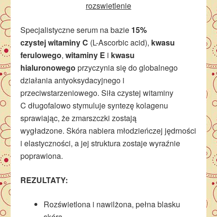
rozswietlenie
Specjalistyczne serum na bazie
15%
czyst
ej
witaminy C
(L-Ascorbic acid),
kwasu
ferulowego
,
witaminy E
i
kwasu
hialuronowego
przyczynia się do globalnego
działania antyoksydacyjnego i
przeciwstarzeniowego. Siła czystej witaminy
C długofalowo stymuluje syntezę kolagenu
sprawiając, że zmarszczki zostają
wygładzone. Skóra nabiera młodzieńczej jędrności
i elastyczności, a jej struktura zostaje wyraźnie
poprawiona.
REZULTATY:
Rozświetlona i nawilżona, pełna blasku
skóra