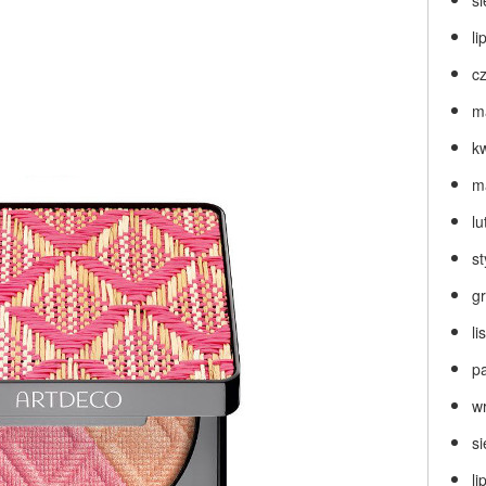
s
li
c
m
k
m
lu
s
g
l
p
w
s
li