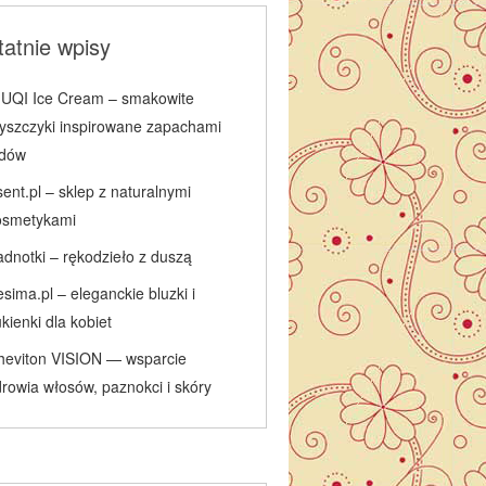
atnie wpisy
IUQI Ice Cream – smakowite
łyszczyki inspirowane zapachami
odów
ent.pl – sklep z naturalnymi
osmetykami
adnotki – rękodzieło z duszą
sima.pl – eleganckie bluzki i
kienki dla kobiet
heviton VISION — wsparcie
rowia włosów, paznokci i skóry