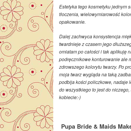
Estetyka tego kosmetyku jednym s
tłoczenia, wielowymiarowość kolo
opakowanie.
Dalej zachwyca konsystencja miękk
twardnieje z czasem jego dłuższ
omiatam po całości i tak aplikuję n
podręcznikowe konturowanie ale mi
zdrowszego kolorytu twarzy. Po pro
moja twarz wygląda na taką zadban
podbija kości policzkowe, nadaje le
do wszystkiego to jest do niczego,
kobiecie:-)
Pupa Bride & Maids Mak