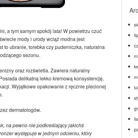
Ar
s
dni, a tym samym spokój lata! W powietrzu czuć
li
W świecie mody i urody wciąż modna jest
c
st to ubranie, torebka czy puderniczka, naturalna
chodzącego sezonu.
m
k
enizny oraz rozświetla. Zawiera naturalny
m
. Posiada delikatną lekko kremową konsystencję,
ikacji. Wyjątkowe opakowanie z ręcznie plecionej
lu
o.
s
g
rzez dermatologów.
l
k, na pewno nie podkreślający jakichś
p
ronzer występuje w jednym odcieniu, który