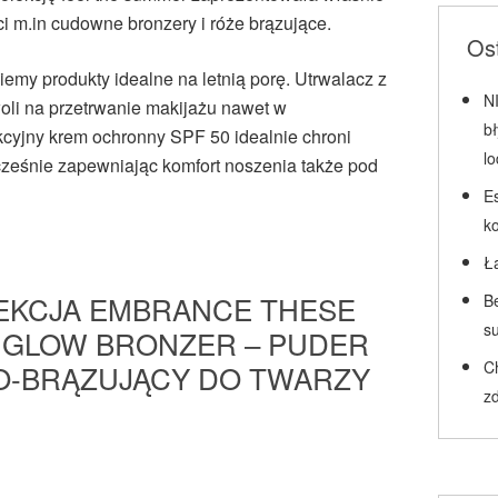
 m.in cudowne bronzery i róże brązujące.
Ost
iemy produkty idealne na letnią porę. Utrwalacz z
N
oli na przetrwanie makijażu nawet w
b
kcyjny krem ochronny SPF 50 idealnie chroni
l
cześnie zapewniając komfort noszenia także pod
Es
k
Ł
EKCJA EMBRANCE THESE
Be
su
 GLOW BRONZER – PUDER
C
O-BRĄZUJĄCY DO TWARZY
zd