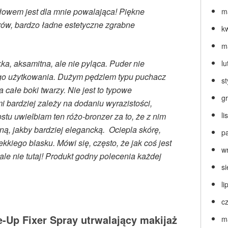
łowem jest dla mnie powalająca! Piękne
m
rów, bardzo ładne estetyczne zgrabne
k
m
a, aksamitna, ale nie pyląca. Puder nie
lu
ego użytkowania. Dużym pędzlem typu puchacz
s
a całe boki twarzy. Nie jest to typowe
g
 bardziej zależy na dodaniu wyrazistości,
l
stu uwielbiam ten różo-bronzer za to, że z nim
ą, jakby bardziej elegancką. Ociepla skórę,
p
kkiego blasku. Mówi się, często, że jak coś jest
w
 ale nie tutaj! Produkt godny polecenia każdej
s
li
c
e-Up Fixer
Spray utrwalający makijaż
m