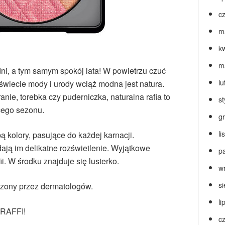
c
m
k
m
dni, a tym samym spokój lata! W powietrzu czuć
lu
W świecie mody i urody wciąż modna jest natura.
ranie, torebka czy puderniczka, naturalna rafia to
s
cego sezonu.
g
l
 kolory, pasujące do każdej karnacji.
dają im delikatne rozświetlenie. Wyjątkowe
p
i. W środku znajduje się lusterko.
w
s
dzony przez dermatologów.
li
 RAFFI!
c