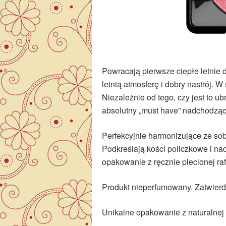
Powracają pierwsze ciepłe letnie 
letnią atmosferę i dobry nastrój. 
Niezależnie od tego, czy jest to ub
absolutny „must have” nadchodzą
Perfekcyjnie harmonizujące ze sobą
Podkreślają kości policzkowe i na
opakowanie z ręcznie plecionej rafi
Produkt nieperfumowany. Zatwier
Unikalne opakowanie z naturalnej