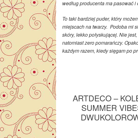
według producenta ma pasować i d
To taki bardziej puder, który może
miejscach na twarzy. Podoba mi się
skóry, lekko połyskującej. Nie jest,
natomiast zero pomarańczy. Opak
każdym razem, kiedy sięgam po pr
ARTDECO – KOL
SUMMER VIBE
DWUKOLOROW