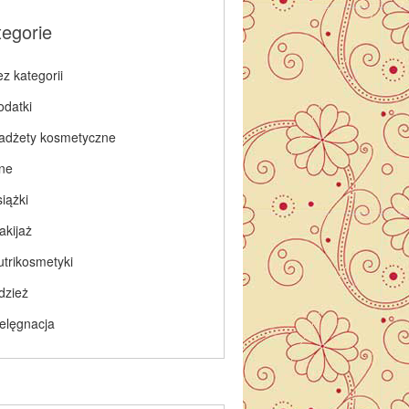
tegorie
z kategorii
odatki
adżety kosmetyczne
nne
iążki
akijaż
utrikosmetyki
dzież
ielęgnacja