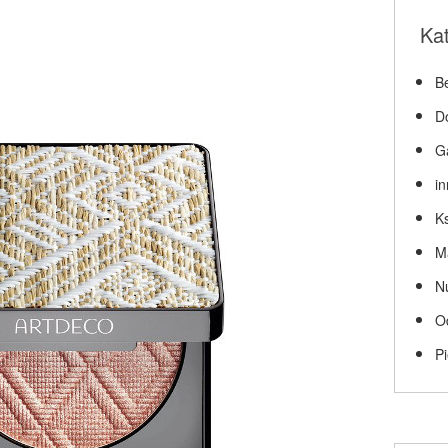
Ka
Be
D
G
i
Ks
M
N
O
P