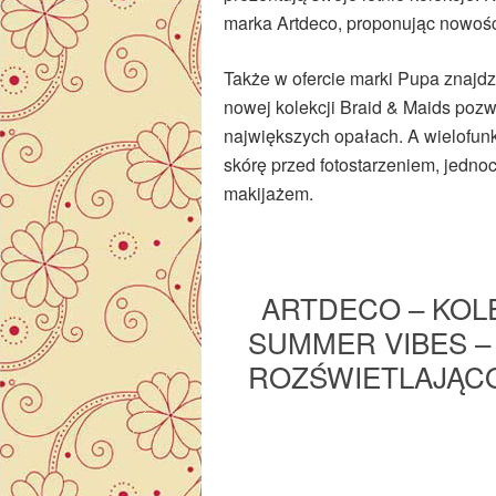
marka Artdeco, proponując nowości
Także w ofercie marki Pupa znajdz
nowej kolekcji Braid & Maids pozw
największych opałach. A wielofun
skórę przed fotostarzeniem, jedno
makijażem.
ARTDECO – KOL
SUMMER VIBES –
ROZŚWIETLAJĄC