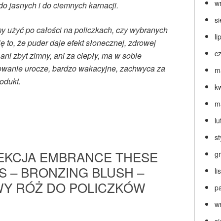
w
o jasnych i do ciemnych karnacji.
s
my użyć po całości na policzkach, czy wybranych
li
 to, że puder daje efekt słonecznej, zdrowej
c
 ani zbyt zimny, ani za ciepły, ma w sobie
owanie urocze, bardzo wakacyjne, zachwyca za
m
odukt.
k
m
lu
s
EKCJA EMBRANCE THESE
g
S – BRONZING BLUSH –
l
Y RÓŻ DO POLICZKÓW
p
w