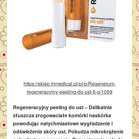
https://sklep.jrjmedical.pl/pl/p/Regenerum-
regeneracyjny-peeling-do-ust-5-g/1059
Regeneracyjny peeling do ust – Delikatnie
złuszcza zrogowaciałe komórki naskórka
powodując natychmiastowe wygładzenie i
odświeżenie skóry ust. Pobudza mikrokrążenie