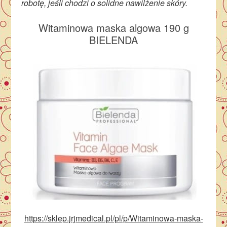
robotę, jeśli chodzi o solidne nawilżenie skóry.
Witaminowa maska algowa 190 g
BIELENDA
https://sklep.jrjmedical.pl/pl/p/Witaminowa-maska-