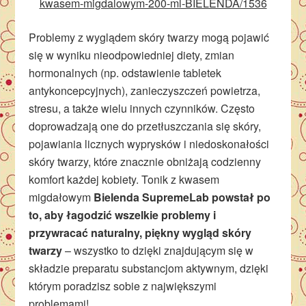
kwasem-migdalowym-200-ml-BIELENDA/1536
Problemy z wyglądem skóry twarzy mogą pojawić
się w wyniku nieodpowiedniej diety, zmian
hormonalnych (np. odstawienie tabletek
antykoncepcyjnych), zanieczyszczeń powietrza,
stresu, a także wielu innych czynników. Często
doprowadzają one do przetłuszczania się skóry,
pojawiania licznych wyprysków i niedoskonałości
skóry twarzy, które znacznie obniżają codzienny
komfort każdej kobiety. Tonik z kwasem
migdałowym
Bielenda SupremeLab powstał po
to, aby łagodzić wszelkie problemy i
przywracać naturalny, piękny wygląd skóry
twarzy
– wszystko to dzięki znajdującym się w
składzie preparatu substancjom aktywnym, dzięki
którym poradzisz sobie z największymi
problemami!