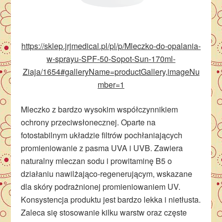
https://sklep.jrjmedical.pl/pl/p/Mleczko-do-opalania-
w-sprayu-SPF-50-Sopot-Sun-170ml-
Ziaja/1654#galleryName=productGallery,imageNu
mber=1
Mleczko z bardzo wysokim współczynnikiem
ochrony przeciwsłonecznej. Oparte na
fotostabilnym układzie filtrów pochłaniających
promieniowanie z pasma UVA i UVB. Zawiera
naturalny mleczan sodu i prowitaminę B5 o
działaniu nawilżająco-regenerującym, wskazane
dla skóry podrażnionej promieniowaniem UV.
Konsystencja produktu jest bardzo lekka i nietłusta.
Zaleca się stosowanie kilku warstw oraz częste