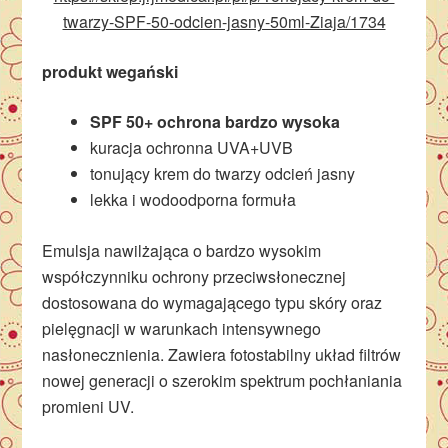
twarzy-SPF-50-odcien-jasny-50ml-Ziaja/1734
produkt wegański
SPF 50+ ochrona bardzo wysoka
kuracja ochronna UVA+UVB
tonujący krem do twarzy odcień jasny
lekka i wodoodporna formuła
Emulsja nawilżająca o bardzo wysokim
współczynniku ochrony przeciwsłonecznej
dostosowana do wymagającego typu skóry oraz
pielęgnacji w warunkach intensywnego
nasłonecznienia. Zawiera fotostabilny układ filtrów
nowej generacji o szerokim spektrum pochłaniania
promieni UV.