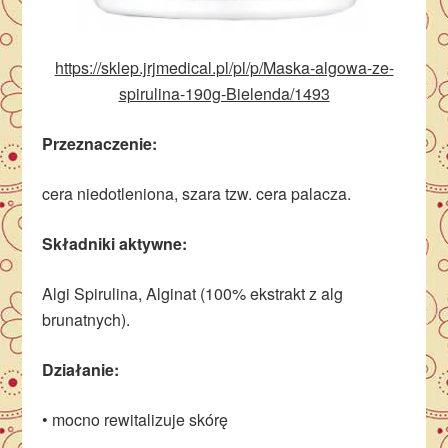
https://sklep.jrjmedical.pl/pl/p/Maska-algowa-ze-
spirulina-190g-Bielenda/1493
Przeznaczenie:
cera niedotleniona, szara tzw. cera palacza.
Składniki aktywne:
Algi Spirulina, Alginat (100% ekstrakt z alg
brunatnych).
Działanie:
• mocno rewitalizuje skórę