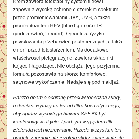
Krem zawiera fotostabilny system filtrów i
zapewnia wysoką ochronę o szerokim spektrum
przed promieniowaniami UVA, UVB, a także
promienioaniem HEV (blue light) oraz IR
(podczerwień, infrared). Ogranicza ryzyko
powstawania przebarwień posłonecznych, a także
chroni przed fotostarzeniem. Ma dodatkowe
właściwości pielęgnacyjne, zawiera składniki
kojące i łagodzące. Nie obciąża, jego przyjemna
formuła pozostawia na skorze komfortowe,
satynowe wykończenie. Nadaje się pod makijaż.
Bardzo dbam o ochronę przeciwsłoneczną skóry,
natomiast wymagam tez od filtru kosmetycznego,
aby oprócz wysokiego blokera SPF 50 był
komfortowy w użyciu. I pod tym względem filtr
Bielenda jest niezrównany. Przede wszystkim ten
produkt zupełnie nie rozbiela skóry, zachowuje się