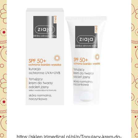
https://sklep.jrjmedical.pl/pl/p/Tonujacy-krem-do-