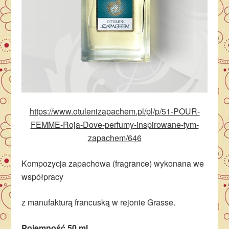
https://www.otulenizapachem.pl/pl/p/51-POUR-
FEMME-Roja-Dove-perfumy-inspirowane-tym-
zapachem/646
Kompozycja zapachowa (fragrance) wykonana we
współpracy
z manufakturą francuską w rejonie Grasse.
Pojemność 50 ml