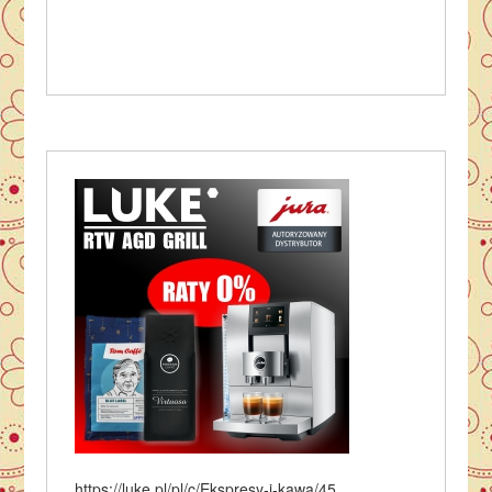
https://luke.pl/pl/c/Ekspresy-i-kawa/45