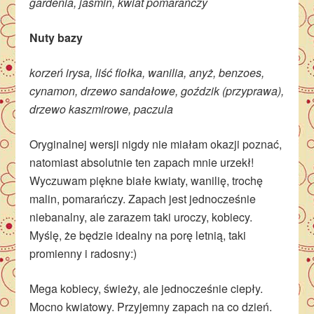
gardenia, jaśmin, kwiat pomarańczy
Nuty bazy
korzeń irysa, liść fiołka, wanilia, anyż, benzoes,
cynamon, drzewo sandałowe, goździk (przyprawa),
drzewo kaszmirowe, paczula
Oryginalnej wersji nigdy nie miałam okazji poznać,
natomiast absolutnie ten zapach mnie urzekł!
Wyczuwam piękne białe kwiaty, wanilię, trochę
malin, pomarańczy. Zapach jest jednocześnie
niebanalny, ale zarazem taki uroczy, kobiecy.
Myślę, że będzie idealny na porę letnią, taki
promienny i radosny:)
Mega kobiecy, świeży, ale jednocześnie ciepły.
Mocno kwiatowy. Przyjemny zapach na co dzień.