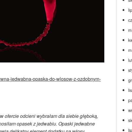
s
li
c
m
k
m
lu
s
luzywna-jedwabna-opaska-do-wlosow-z-ozdobnym-
g
l
p
w
 ofercie odcieni wybrałam dla siebie głęboką,
s
 nosiłam opasek z jedwabiu. Opaski jedwabne
li
owią delikatny element dodatku na włosy.