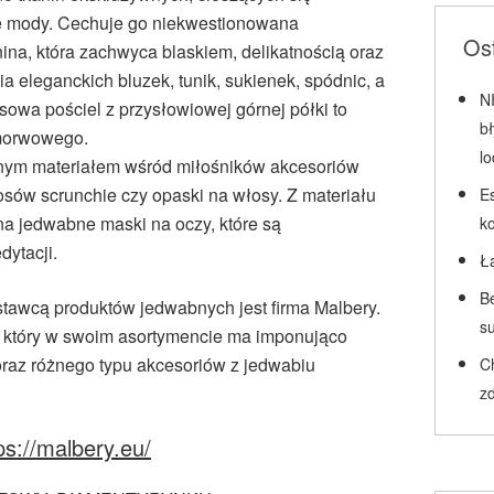
ie mody. Cechuje go niekwestionowana
Ost
nina, która zachwyca blaskiem, delikatnością oraz
a eleganckich bluzek, tunik, sukienek, spódnic, a
N
sowa pościel z przysłowiowej górnej półki to
b
 morwowego.
l
nym materiałem wśród miłośników akcesoriów
łosów scrunchie czy opaski na włosy. Z materiału
Es
a jedwabne maski na oczy, które są
k
ytacji.
Ł
Be
tawcą produktów jedwabnych jest firma Malbery.
su
ją, który w swoim asortymencie ma imponująco
oraz różnego typu akcesoriów z jedwabiu
C
zd
ps://malbery.eu/