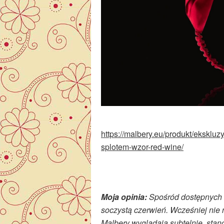
https://malbery.eu/produkt/eksk
splotem-wzor-red-wine/
Moja opinia:
Spośród dostępnych w
soczystą czerwień. Wcześniej nie
Malbery wyglądają subtelnie, stan