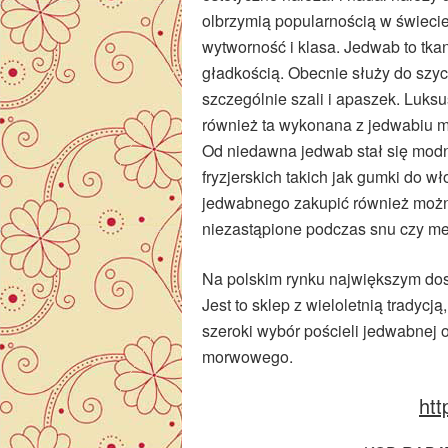
olbrzymią popularnością w świec
wytworność i klasa. Jedwab to tka
gładkością. Obecnie służy do szyci
szczególnie szali i apaszek. Luksu
również ta wykonana z jedwabiu
Od niedawna jedwab stał się mod
fryzjerskich takich jak gumki do w
jedwabnego zakupić również możn
niezastąpione podczas snu czy med
Na polskim rynku największym dos
Jest to sklep z wieloletnią tradyc
szeroki wybór pościeli jedwabnej 
morwowego.
htt