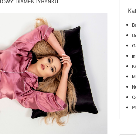
TOWY: DIAMENTYRYNKU
Ka
Be
D
G
i
Ks
M
N
O
P