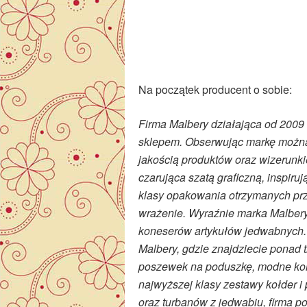
Na początek producent o sobie:
Firma Malbery działająca od 2009 
sklepem. Obserwując markę można
jakością produktów oraz wizerunki
czarująca szatą graficzną, inspiru
klasy opakowania otrzymanych pr
wrażenie. Wyraźnie marka Malber
koneserów artykułów jedwabnych.
Malbery, gdzie znajdziecie ponad 
poszewek na poduszkę, modne kolo
najwyższej klasy zestawy kołder 
oraz turbanów z jedwabiu, firma p