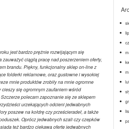
Ar
s
li
c
roku jest bardzo prężnie rozwijającym się
m
 zauważyć ciągłą pracę nad poszerzeniem oferty,
k
em brandu. Piękny, funkcjonalny sklep on-line z
m
jące folderki reklamowe, oraz gustowne i wysokiej
zeze mnie produktów zrobiły na mnie ogromne
lu
y cieszy się ogromnym zaufaniem wśród
s
 Szczerze polecam zapoznanie się ze sklepem
g
trzydzieści urzekających odcieni jedwabnych
l
ry poszew na kołdrę czy prześcieradeł, a także
i poduszek. Oprócz jedwabnych szali czy czepków
p
osiada też bardzo ciekawą ofertę jedwabnych