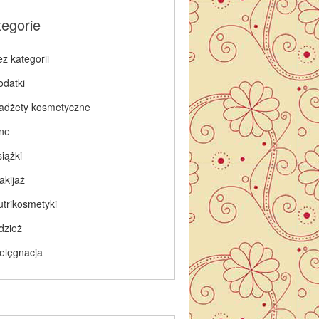
tegorie
z kategorii
odatki
adżety kosmetyczne
nne
iążki
akijaż
utrikosmetyki
dzież
ielęgnacja