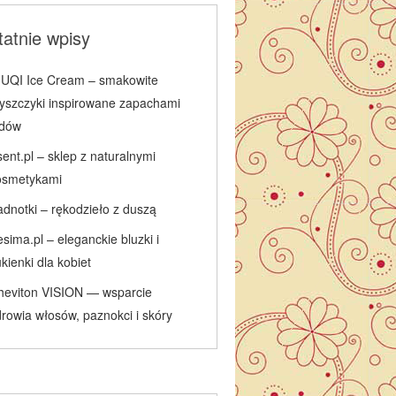
atnie wpisy
IUQI Ice Cream – smakowite
łyszczyki inspirowane zapachami
odów
ent.pl – sklep z naturalnymi
osmetykami
adnotki – rękodzieło z duszą
sima.pl – eleganckie bluzki i
kienki dla kobiet
heviton VISION — wsparcie
rowia włosów, paznokci i skóry