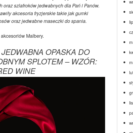
w
h oraz szlafroków jedwabnych dla Pań i Panów.
s
wiły akcesoria fryzjerskie takie jak gumki
osów oraz jedwabne maseczki do spania.
li
c
 akcesoriów Malbery.
m
 JEDWABNA OPASKA DO
k
BNYM SPLOTEM – WZÓR:
m
RED WINE
lu
s
g
l
p
w