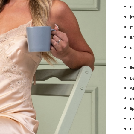
m
k
m
lu
s
g
l
p
w
s
li
c
m