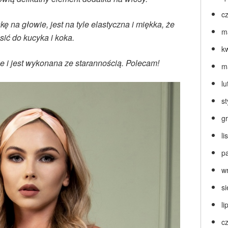
c
 na głowie, jest na tyle elastyczna i miękka, że
m
sić do kucyka i koka.
k
 i jest wykonana ze starannością. Polecam!
m
lu
s
g
l
p
w
s
li
c