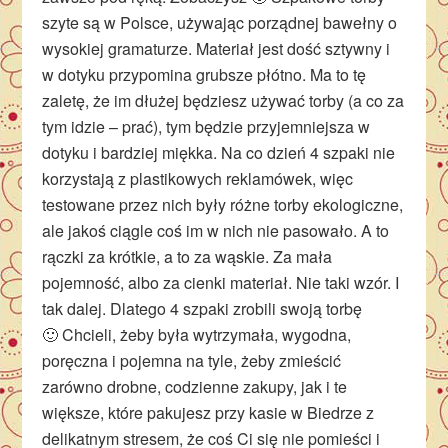
szyte są w Polsce, używając porządnej bawełny o
wysokiej gramaturze. Materiał jest dość sztywny i
w dotyku przypomina grubsze płótno. Ma to tę
zaletę, że im dłużej będziesz używać torby (a co za
tym idzie – prać), tym będzie przyjemniejsza w
dotyku i bardziej miękka. Na co dzień 4 szpaki nie
korzystają z plastikowych reklamówek, więc
testowane przez nich były różne torby ekologiczne,
ale jakoś ciągle coś im w nich nie pasowało. A to
rączki za krótkie, a to za wąskie. Za mała
pojemność, albo za cienki materiał. Nie taki wzór. I
tak dalej. Dlatego 4 szpaki zrobili swoją torbę
🙂 Chcieli, żeby była wytrzymała, wygodna,
poręczna i pojemna na tyle, żeby zmieścić
zarówno drobne, codzienne zakupy, jak i te
większe, które pakujesz przy kasie w Biedrze z
delikatnym stresem, że coś Ci się nie pomieści i