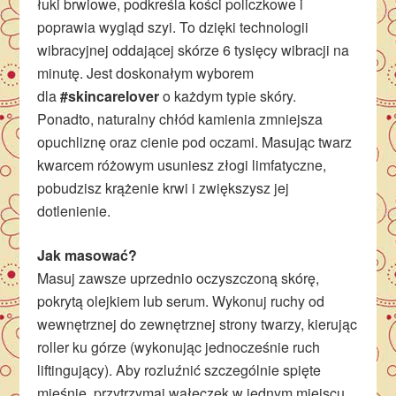
łuki brwiowe, podkreśla kości policzkowe i
poprawia wygląd szyi. To dzięki technologii
wibracyjnej oddającej skórze 6 tysięcy wibracji na
minutę. Jest doskonałym wyborem
dla
#skincarelover
o każdym typie skóry.
Ponadto, naturalny chłód kamienia zmniejsza
opuchliznę oraz cienie pod oczami. Masując twarz
kwarcem różowym usuniesz złogi limfatyczne,
pobudzisz krążenie krwi i zwiększysz jej
dotlenienie.
Jak masować?
Masuj zawsze uprzednio oczyszczoną skórę,
pokrytą olejkiem lub serum. Wykonuj ruchy od
wewnętrznej do zewnętrznej strony twarzy, kierując
roller ku górze (wykonując jednocześnie ruch
liftingujący). Aby rozluźnić szczególnie spięte
mięśnie, przytrzymaj wałeczek w jednym miejscu.