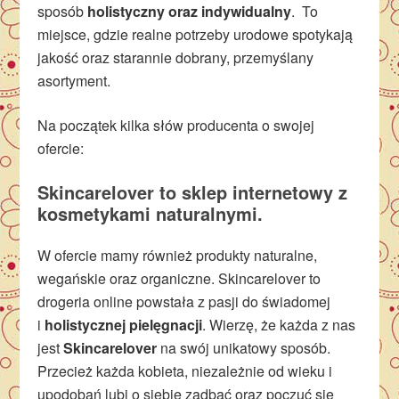
sposób
holistyczny oraz indywidualny
. To
miejsce, gdzie realne potrzeby urodowe spotykają
jakość oraz starannie dobrany, przemyślany
asortyment.
Na początek kilka słów producenta o swojej
ofercie:
Skincarelover to sklep internetowy z
kosmetykami naturalnymi.
W ofercie mamy również produkty naturalne,
wegańskie oraz organiczne. Skincarelover to
drogeria online powstała z pasji do świadomej
i
holistycznej pielęgnacji
. Wierzę, że każda z nas
jest
S
kincarelover
na swój unikatowy sposób.
Przecież każda kobieta, niezależnie od wieku i
upodobań lubi o siebie zadbać oraz poczuć się