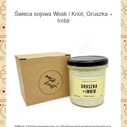
Świeca sojowa Wosk i Knot, Gruszka +
Imbir
https://skincarelover.eu/kategoria/swiece/swieca-