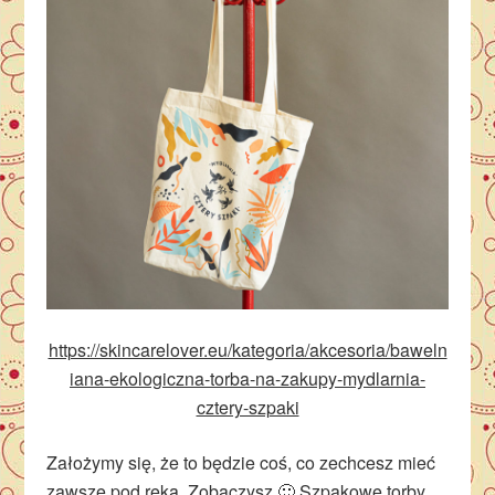
https://skincarelover.eu/kategoria/akcesoria/baweln
iana-ekologiczna-torba-na-zakupy-mydlarnia-
cztery-szpaki
Założymy się, że to będzie coś, co zechcesz mieć
zawsze pod ręką. Zobaczysz 🙂 Szpakowe torby