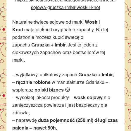
sojowa-gruszka-imbir-wosk-i-knot
Naturalne świece sojowe od marki
Wosk i
Knot
mają piękne i oryginalne zapachy. Na tej
podstronie możesz kupić swiecę o
zapachu
Gruszka + Imbir.
Jest to jeden z
ciekawszych zapachów oraz bestsellerów tej
marki.
– wyjątkowy, unikatowy zapach
Gruszka + Imbir,
–
ręcznie robione
w manufakturze Gdańsku –
wspierasz
polski biznes 🙂
– wysokiej jakości produkty –
wosk sojowy
nie
zanieczyszcza powietrza i jest bezpieczny dla
zdrowia,
– naprawdę
duża pojemność (250 ml) długi czas
palenia – nawet 50h
,