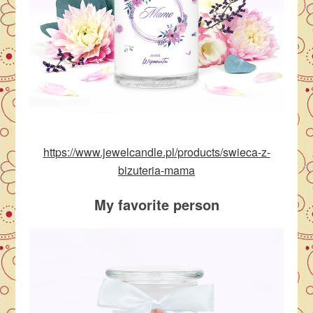
https://www.jewelcandle.pl/products/swieca-z-
bizuteria-mama
My favorite person