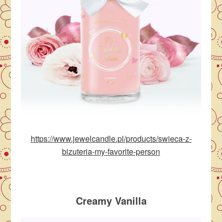
https://www.jewelcandle.pl/products/swieca-z-
bizuteria-my-favorite-person
Creamy Vanilla