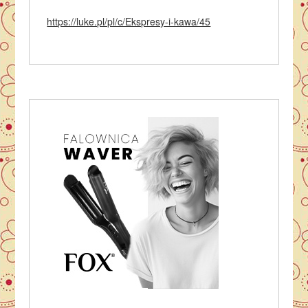
https://luke.pl/pl/c/Ekspresy-i-kawa/45