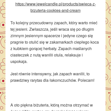
https://www.jewelcandle.pl/products/swieca-z-
bizuteria-cookies-and-cream
To kolejny przecudowny zapach, który warto mieć
tej jesieni. Zwłaszcza, jeśli wraca się po długim
zimnym jesiennym spacerze i jedyne czego się
pragnie to otulić się w zakamarkach ciepłego koca
z kubkiem gorącej herbaty. Zapach maślanych
ciasteczek z nutą wanilii otula, relaksuje i
uspokaja.
Jest równie intensywny, jak zapach wanilii, to
prawdziwy rarytas dla łakomczuchów. Polecam!
A oto piękna biżuteria, którą można otrzymać w