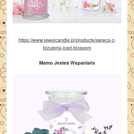
https://www.jewelcandle.pl/products/swieca-z-
bizuteria-iced-blossom
Mamo Jesteś Wspaniała