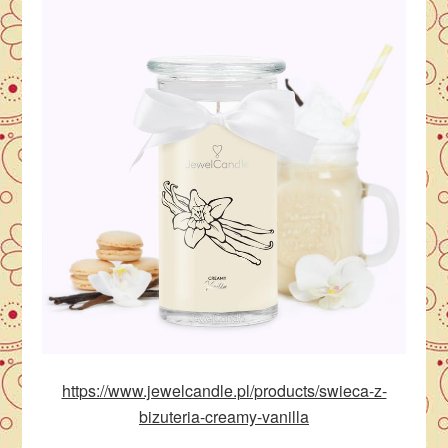
https://www.jewelcandle.pl/products/swieca-z-
bizuteria-creamy-vanilla