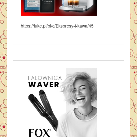
https://luke.pl/pl/c/Ekspresy-i-kawa/45