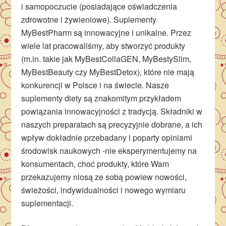
i samopoczucie (posiadające oświadczenia
zdrowotne i żywieniowe). Suplementy
MyBestPharm są innowacyjne i unikalne. Przez
wiele lat pracowaliśmy, aby stworzyć produkty
(m.in. takie jak MyBestCollaGEN, MyBestySlim,
MyBestBeauty czy MyBestDetox), które nie mają
konkurencji w Polsce i na świecie. Nasze
suplementy diety są znakomitym przykładem
powiązania innowacyjności z tradycją. Składniki w
naszych preparatach są precyzyjnie dobrane, a ich
wpływ dokładnie przebadany i poparty opiniami
środowisk naukowych -nie eksperymentujemy na
konsumentach, choć produkty, które Wam
przekazujemy niosą ze sobą powiew nowości,
świeżości, indywidualności i nowego wymiaru
suplementacji.