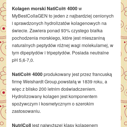
Kolagen morski NatiCol® 4000
w
MyBestCollaGEN to jeden z najbardziej cenionych
i sprawdzonych hydrolizatów kolagenowych na
świecie. Zawiera ponad 93% czystego białka
pochodzenia morskiego, które jest mieszaniną
naturalnych peptydów różnej wagi molekularnej, w
tym dipeptydów i tripeptydów. Posiada neutralne
pH 5,6-7,0.
NatiCol® 4000
produkowany jest przez francuską
firmę Weishardt Group,powstałą w 1839 roku, a
więc z blisko 200 letnim doświadczeniem.
Hydrolizowany kolagen jest komponentem
spożywczym i kosmetycznym o szerokim
zastosowaniu.
NutriColl
jest najwyższej klasy kolagenem