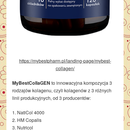
https://mybestpharm.pl/landing-page/mybest-
collagen/
MyBestCollaGEN
to innowacyjna kompozycja 3
rodzajów kolagenu, czyli kolagenów z 3 różnych
linii produkcyjnych, od 3 producentów:
1. NatiCol 4000
2. HM Copalis
3. Nutricol