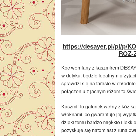
https://desayer.pl/pl/
ROZ-
Koc wełniany z kaszmirem DESAYER
w dotyku, będzie idealnym przyjac
sprawdzi się na tarasie w chłodnie
połączeniu z jasnym różem to świe
Kaszmir to gatunek wełny z kóz ka
włóknami, co gwarantuje jej wyją
dzięki temu bardzo miękkie i lekki
pozyskuje się natomiast z runa o