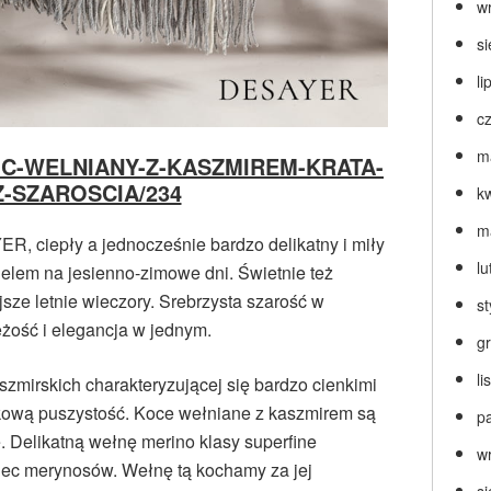
w
s
li
c
m
p/KOC-WELNIANY-Z-KASZMIREM-KRATA-
Z-SZAROSCIA/234
k
m
, ciepły a jednocześnie bardzo delikatny i miły
lu
ielem na jesienno-zimowe dni. Świetnie też
jsze letnie wieczory. Srebrzysta szarość w
s
żość i elegancja w jednym.
g
l
szmirskich charakteryzującej się bardzo cienkimi
tkową puszystość. Koce wełniane z kaszmirem są
p
e. Delikatną wełnę merino klasy superfine
w
wiec merynosów. Wełnę tą kochamy za jej