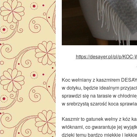
https://desayer.pl/pl/p
Koc wełniany z kaszmirem DESAYER
w dotyku, będzie idealnym przyjac
sprawdzi się na tarasie w chłodnie
w srebrzystą szarość koca sprawia 
Kaszmir to gatunek wełny z kóz ka
włóknami, co gwarantuje jej wyją
dzięki temu bardzo miękkie i lekki