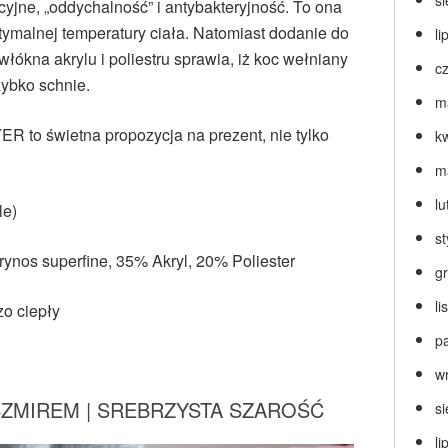
s
yjne, „oddychalność” i antybakteryjność. To ona
malnej temperatury ciała. Natomiast dodanie do
li
kna akrylu i poliestru sprawia, iż koc wełniany
c
szybko schnie.
m
 to świetna propozycja na prezent, nie tylko
k
m
lu
le)
s
ynos superfine, 35% Akryl, 20% Poliester
g
l
zo ciepły
p
w
SZMIREM | SREBRZYSTA SZAROŚĆ
s
li