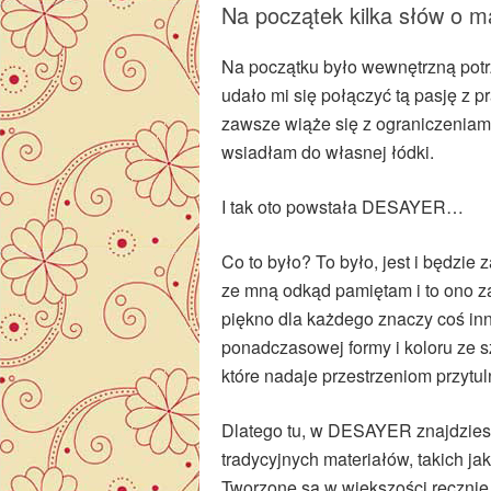
Na początek kilka słów o m
Na początku było wewnętrzną potrz
udało mi się połączyć tą pasję z 
zawsze wiąże się z ograniczeniam
wsiadłam do własnej łódki.
I tak oto powstała DESAYER…
Co to było? To było, jest i będzie
ze mną odkąd pamiętam i to ono z
piękno dla każdego znaczy coś inne
ponadczasowej formy i koloru ze s
które nadaje przestrzeniom przytul
Dlatego tu, w DESAYER znajdziesz
tradycyjnych materiałów, takich jak
Tworzone są w większości ręcznie