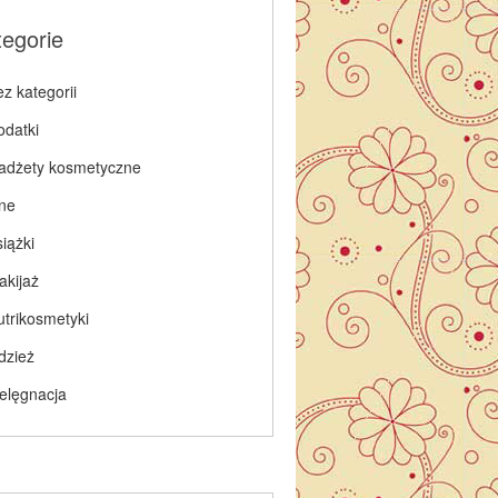
tegorie
z kategorii
odatki
adżety kosmetyczne
nne
iążki
akijaż
utrikosmetyki
dzież
ielęgnacja