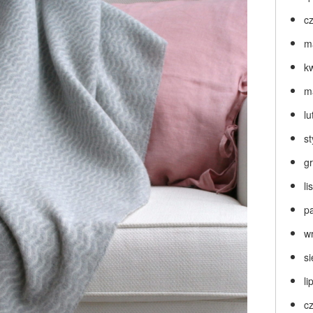
c
m
k
m
lu
s
g
l
p
w
s
li
c