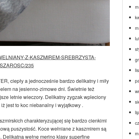
m
k
m
lu
s
/KOC-WELNIANY-Z-KASZMIREM-SREBRZYSTA-
g
SZAROSC/235
l
, ciepły a jednocześnie bardzo delikatny i miły
p
ielem na jesienno-zimowe dni. Świetnie też
w
jsze letnie wieczory. Delikatny zygzak wpleciony
s
iż jest to koc niebanalny i wyjątkowy .
li
szmirskich charakteryzującej się bardzo cienkimi
c
tkową puszystość. Koce wełniane z kaszmirem są
m
e. Delikatną wełnę merino klasy superfine