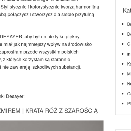
Stylistycznie i kolorystycznie tworzą harmonijną
Ka
obą połączysz i stworzysz dla siebie przytulną
Be
D
 DESAYER, aby był on nie tylko piękny,
kże miał jak najmniejszy wpływ na środowisko
G
 zaprosiłam przede wszystkim polskich
i
y, z których korzystam są starannie
Ks
 nie zawierają szkodliwych substancji.
M
N
O
rki Desayer:
P
MIREM | KRATA RÓŻ Z SZAROŚCIĄ