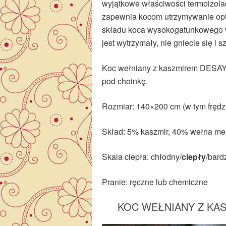
wyjątkowe właściwości termoizolac
zapewnia kocom utrzymywanie opty
składu koca wysokogatunkowego włó
jest wytrzymały, nie gniecie się i 
Koc wełniany z kaszmirem DESAYER
pod choinkę.
Rozmiar: 140×200 cm (w tym frędz
Skład: 5% kaszmir, 40% wełna mer
Skala ciepła: chłodny/
ciepły
/bard
Pranie: ręczne lub chemiczne
KOC WEŁNIANY Z KA