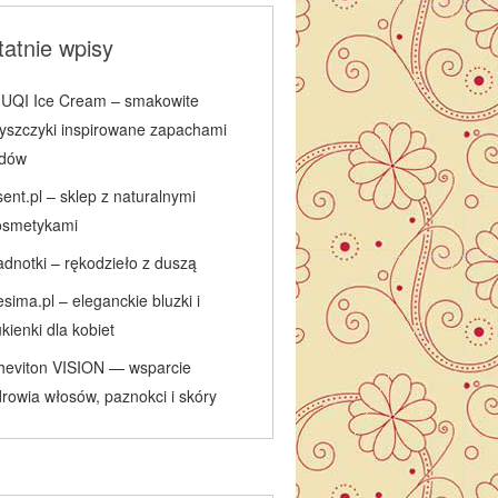
atnie wpisy
IUQI Ice Cream – smakowite
łyszczyki inspirowane zapachami
odów
ent.pl – sklep z naturalnymi
osmetykami
adnotki – rękodzieło z duszą
sima.pl – eleganckie bluzki i
kienki dla kobiet
heviton VISION — wsparcie
rowia włosów, paznokci i skóry