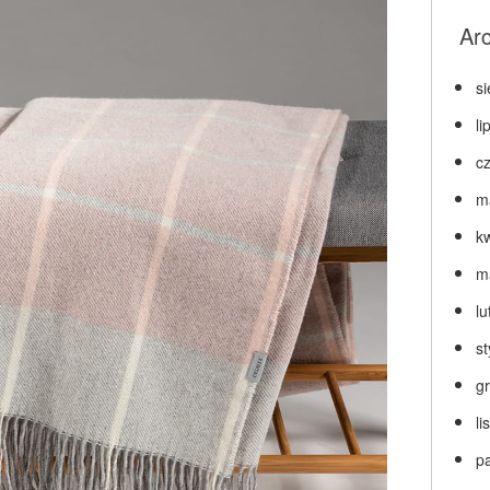
Ar
s
li
c
m
k
m
lu
s
g
l
p