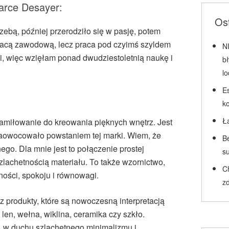
arce Desayer:
Ost
ebą, później przerodziło się w pasję, potem
pracą zawodową, lecz praca pod czyimś szyldem
N
i, więc wzięłam ponad dwudziestoletnią naukę i
b
l
Es
k
Ł
 zamiłowanie do kreowania pięknych wnętrz. Jest
aowocowało powstaniem tej marki. Wiem, że
Be
go. Dla mnie jest to połączenie prostej
su
zlachetnością materiału. To także wzornictwo,
C
ności, spokoju i równowagi.
zd
 produkty, które są nowoczesną interpretacją
 len, wełna, wiklina, ceramika czy szkło.
, w duchu szlachetnego minimalizmu i