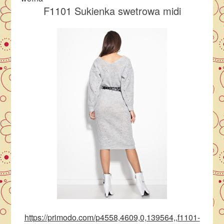
F1101 Sukienka swetrowa midi
https://primodo.com/p4558,4609,0,139564,,f1101-