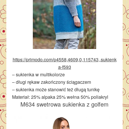
https://primodo.com/p4558,4609,0,115743,,sukienk
a-f593
– sukienka w multikolorze
– długi rękaw zakończony ściągaczem
– sukienka może stanowić też długą tunikę
Materiał: 25% alpaka 25% wełna 50% poliakryl
M634 swetrowa sukienka z golfem