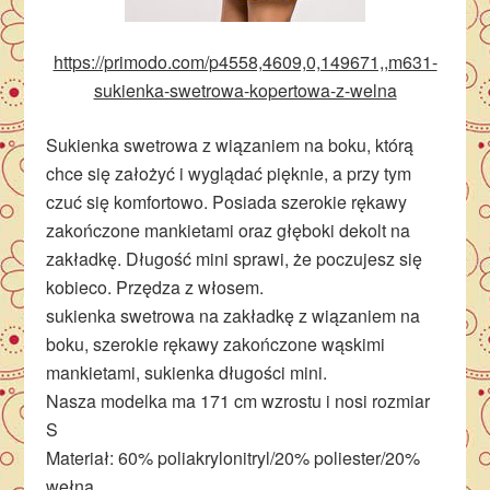
https://primodo.com/p4558,4609,0,149671,,m631-
sukienka-swetrowa-kopertowa-z-welna
Sukienka swetrowa z wiązaniem na boku, którą
chce się założyć i wyglądać pięknie, a przy tym
czuć się komfortowo. Posiada szerokie rękawy
zakończone mankietami oraz głęboki dekolt na
zakładkę. Długość mini sprawi, że poczujesz się
kobieco. Przędza z włosem.
sukienka swetrowa na zakładkę z wiązaniem na
boku, szerokie rękawy zakończone wąskimi
mankietami, sukienka długości mini.
Nasza modelka ma 171 cm wzrostu i nosi rozmiar
S
Materiał: 60% poliakrylonitryl/20% poliester/20%
wełna