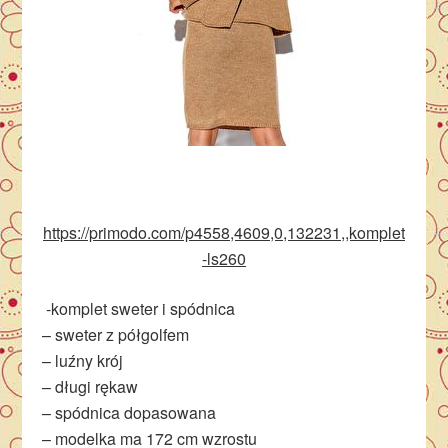
https://primodo.com/p4558,4609,0,132231,,komplet
-ls260
-komplet sweter i spódnica
– sweter z półgolfem
– luźny krój
– długi rękaw
– spódnica dopasowana
– modelka ma 172 cm wzrostu