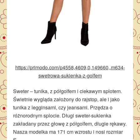
https://primodo.com/p4558,4609,0,149660,,m634-
swetrowa-sukienka-z-golfem
Sweter – tunika, z półgolfem i ciekawym splotem.
Świetnie wygląda założony do rajstop, ale i jako
tunika z legginsami, czy jeansami. Przędza o
różnorodnym splocie. Długi sweter-sukienka
zakładany przez głowę z półgolfem, długie rękawy.
Nasza modelka ma 171 cm wzrostu i nosi rozmiar
S.