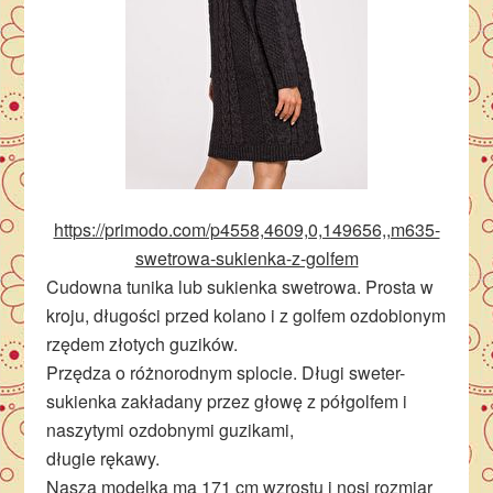
https://primodo.com/p4558,4609,0,149656,,m635-
swetrowa-sukienka-z-golfem
Cudowna tunika lub sukienka swetrowa. Prosta w
kroju, długości przed kolano i z golfem ozdobionym
rzędem złotych guzików.
Przędza o różnorodnym splocie. Długi sweter-
sukienka zakładany przez głowę z półgolfem i
naszytymi ozdobnymi guzikami,
długie rękawy.
Nasza modelka ma 171 cm wzrostu i nosi rozmiar