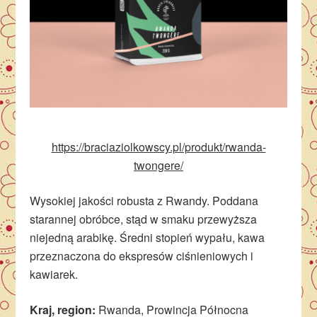
https://braciaziolkowscy.pl/produkt/rwanda-
twongere/
Wysokiej jakości robusta z Rwandy. Poddana
starannej obróbce, stąd w smaku przewyższa
niejedną arabikę. Średni stopień wypału, kawa
przeznaczona do ekspresów ciśnieniowych i
kawiarek.
Kraj, region:
Rwanda, Prowincja Północna