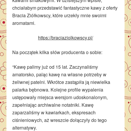
kawami smakowymi. W dzisiejszym wpisie,
chciałabym przedstawić fantastyczne kawy z oferty
Bracia Ziółkowscy, które urzekły mnie swoimi
aromatami.
https://braciaziolkowscy.pl/
Na początek kilka słów producenta o sobie:
“Kawę palimy już od 15 lat. Zaczynaliśmy
amatorsko, paląc kawę na własne potrzeby w
żeliwnej patelni. Wkrótce zastąpiła ją niewielka
palarka bębnowa. Kolejne profile wypalenia
ustępowały miejsca wersjom udoskonalonym,
zapełniając archiwalne notatniki. Kawę
zaparzaliśmy w kawiarkach, ekspresach
ciśnieniowych, aż wreszcie dołączyły do tego
alternatywy.