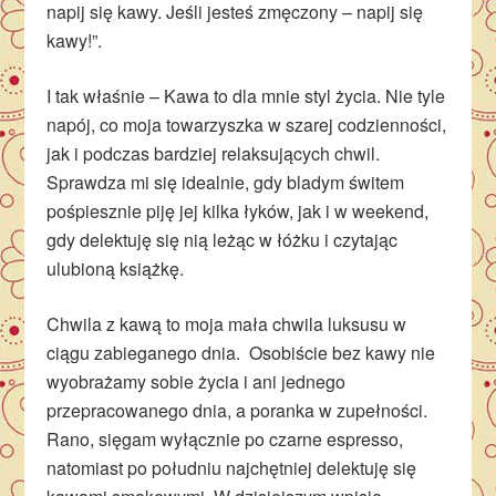
napij się kawy. Jeśli jesteś zmęczony – napij się
kawy!”.
I tak właśnie – Kawa to dla mnie styl życia. Nie tyle
napój, co moja towarzyszka w szarej codzienności,
jak i podczas bardziej relaksujących chwil.
Sprawdza mi się idealnie, gdy bladym świtem
pośpiesznie piję jej kilka łyków, jak i w weekend,
gdy delektuję się nią leżąc w łóżku i czytając
ulubioną książkę.
Chwila z kawą to moja mała chwila luksusu w
ciągu zabieganego dnia. Osobiście bez kawy nie
wyobrażamy sobie życia i ani jednego
przepracowanego dnia, a poranka w zupełności.
Rano, sięgam wyłącznie po czarne espresso,
natomiast po południu najchętniej delektuję się