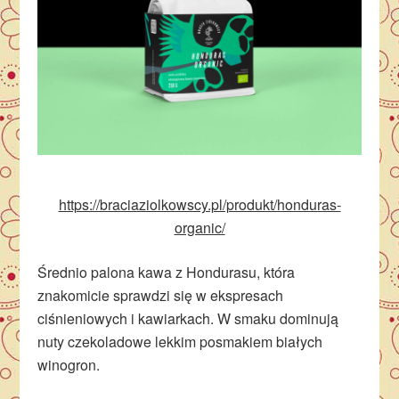
https://braciaziolkowscy.pl/produkt/honduras-
organic/
Średnio palona kawa z Hondurasu, która
znakomicie sprawdzi się w ekspresach
ciśnieniowych i kawiarkach. W smaku dominują
nuty czekoladowe lekkim posmakiem białych
winogron.