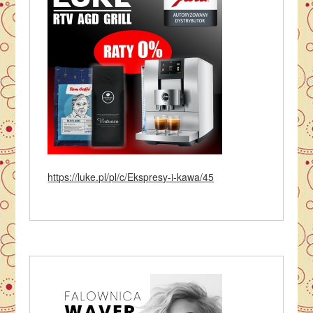
https://luke.pl/pl/c/Ekspresy-i-kawa/45