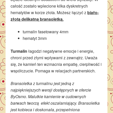
całość zostało wplecione kilka dyskretnych
hematytów w korze złota. Możesz łączyć z
biało-
złotą delikatną bransoletką
.
turmalin fasetowany 4mm
hematyt 3mm
Turmalin
łagodzi negatywne emocje i energie,
chroni przed złymi wpływami z zewnątrz. Uważa
się, że kamień ten wzmacnia empatię, cierpliwość i
współczucie. Pomaga w relacjach partnerskich.
Bransoletka z turmalinu jest jedną z
najpiękniejszych wersji dostępnych w ofercie
ByOsmo. Malutkie kamienie w cudownych
barwach tworzą efekt oszałamiający. Bransoletka
jest kobieca i doskonała, przepełniona