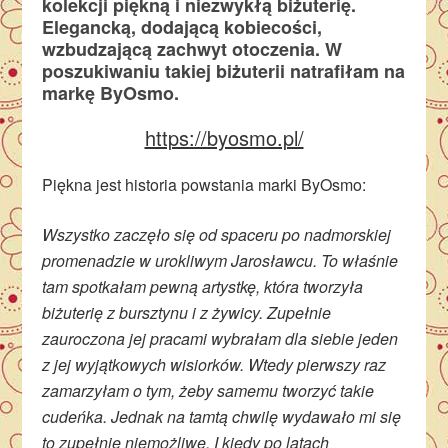
kolekcji piękną i niezwykłą biżuterię
.
Elegancką, dodającą kobiecości,
wzbudzającą zachwyt otoczenia. W
poszukiwaniu takiej biżuterii natrafiłam na
markę ByOsmo.
https://byosmo.pl/
Piękna jest historia powstania marki ByOsmo:
Wszystko zaczęło się od spaceru po nadmorskiej
promenadzie w urokliwym Jarosławcu. To właśnie
tam spotkałam pewną artystkę, która tworzyła
biżuterię z bursztynu i z żywicy. Zupełnie
zauroczona jej pracami wybrałam dla siebie jeden
z jej wyjątkowych wisiorków. Wtedy pierwszy raz
zamarzyłam o tym, żeby samemu tworzyć takie
cudeńka. Jednak na tamtą chwilę wydawało mi się
to zupełnie niemożliwe. I kiedy po latach