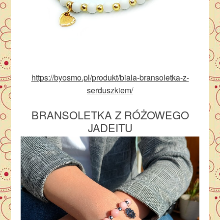
https://byosmo.pl/produkt/biala-bransoletka-z-
serduszkiem/
BRANSOLETKA Z RÓŻOWEGO
JADEITU