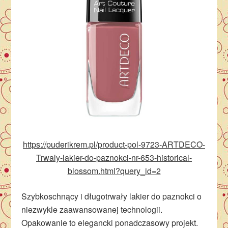
https://puderikrem.pl/product-pol-9723-ARTDECO-
Trwaly-lakier-do-paznokci-nr-653-historical-
blossom.html?query_id=2
Szybkoschnący i długotrwały lakier do paznokci o
niezwykle zaawansowanej technologii.
Opakowanie to elegancki ponadczasowy projekt.