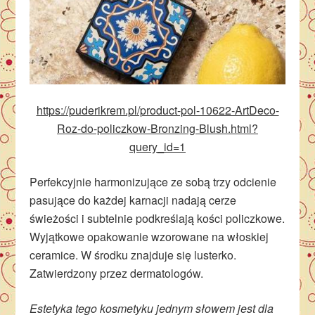
https://puderikrem.pl/product-pol-10622-ArtDeco-
Roz-do-policzkow-Bronzing-Blush.html?
query_id=1
Perfekcyjnie harmonizujące ze sobą trzy odcienie
pasujące do każdej karnacji nadają cerze
świeżości i subtelnie podkreślają kości policzkowe.
Wyjątkowe opakowanie wzorowane na włoskiej
ceramice. W środku znajduje się lusterko.
Zatwierdzony przez dermatologów.
Estetyka tego kosmetyku jednym słowem jest dla