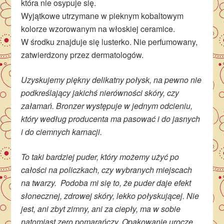
która nie osypuje się.
Wyjątkowe utrzymane w pieknym kobaltowym
kolorze wzorowanym na włoskiej ceramice.
W środku znajduje się lusterko. Nie perfumowany,
zatwierdzony przez dermatologów.
Uzyskujemy piękny delikatny połysk, na pewno nie
podkreślający jakichś nierówności skóry, czy
załamań. Bronzer występuje w jednym odcieniu,
który według producenta ma pasować i do jasnych
i do ciemnych karnacji.
To taki bardziej puder, który możemy użyć po
całości na policzkach, czy wybranych miejscach
na twarzy. Podoba mi się to, że puder daje efekt
słonecznej, zdrowej skóry, lekko połyskującej. Nie
jest, ani zbyt zimny, ani za ciepły, ma w sobie
natomiast zero pomarańczy. Opakowanie urocze,