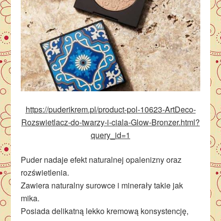
https://puderikrem.pl/product-pol-10623-ArtDeco-
Rozswietlacz-do-twarzy-i-ciala-Glow-Bronzer.html?
query_id=1
Puder nadaje efekt naturalnej opalenizny oraz
rozświetlenia.
Zawiera naturalny surowce i minerały takie jak
mika.
Posiada delikatną lekko kremową konsystencję,