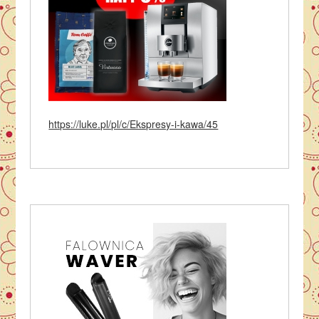
https://luke.pl/pl/c/Ekspresy-i-kawa/45