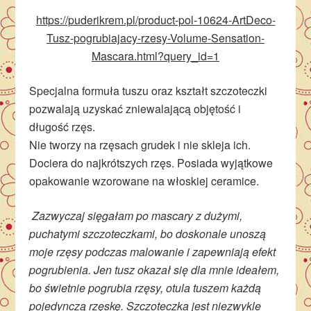
https://puderikrem.pl/product-pol-10624-ArtDeco-
Tusz-pogrubiajacy-rzesy-Volume-Sensation-
Mascara.html?query_id=1
Specjalna formuła tuszu oraz kształt szczoteczki
pozwalają uzyskać zniewalającą objętość i
długość rzęs.
Nie tworzy na rzęsach grudek i nie skleja ich.
Dociera do najkrótszych rzęs. Posiada wyjątkowe
opakowanie wzorowane na włoskiej ceramice.
Zazwyczaj sięgałam po mascary z dużymi,
puchatymi szczoteczkami, bo doskonale unoszą
moje rzęsy podczas malowanie i zapewniają efekt
pogrubienia. Jen tusz okazał się dla mnie ideałem,
bo świetnie pogrubia rzęsy, otula tuszem każdą
pojedynczą rzęskę. Szczoteczka jest niezwykle