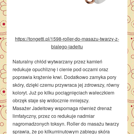
https://tongetti.pl/1598-roller-do-masazu-twarzy-z-
bialego-jadeitu
Naturalny chłód wytwarzany przez kamień
redukuje opuchliznę i cienie pod oczami oraz
poprawia krążenie krwi. Dodatkowo zamyka pory
skóry, dzięki czemu przywraca jej zdrowszy, równy
koloryt. Już po kilku pociągnięciach wałeczkiem
obrzęk staje się widocznie mniejszy.
Masażer Jadeitowy wspomaga również drenaż
limfatyczny, przez co redukuje nadmiar
nagromadzonych toksyn. Roller do masażu twarzy
sprawia, że po kilkuminutowym zabiegu skóra