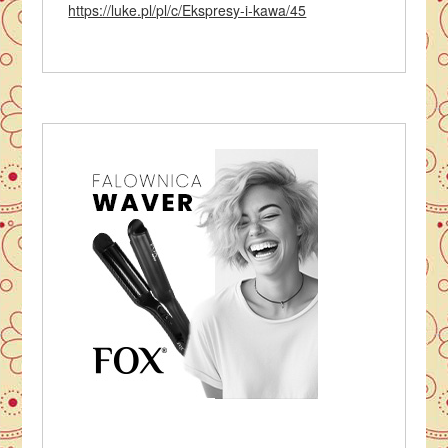
https://luke.pl/pl/c/Ekspresy-i-kawa/45