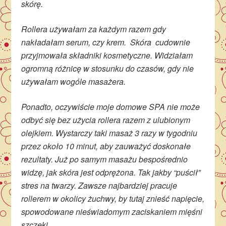
skórę.
Rollera używałam za każdym razem gdy
nakładałam serum, czy krem. Skóra cudownie
przyjmowała składniki kosmetyczne. Widziałam
ogromną różnicę w stosunku do czasów, gdy nie
używałam wogóle masażera.
Ponadto, oczywiście moje domowe SPA nie może
odbyć się bez użycia rollera razem z ulubionym
olejkiem. Wystarczy taki masaż 3 razy w tygodniu
przez około 10 minut, aby zauważyć doskonałe
rezultaty. Już po samym masażu bespośrednio
widzę, jak skóra jest odprężona. Tak jakby “puścił”
stres na twarzy. Zawsze najbardziej pracuje
rollerem w okolicy żuchwy, by tutaj znieść napięcie,
spowodowane nieświadomym zaciskaniem mięśni
szczęki.