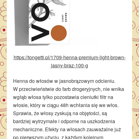
https://tongetti.pl/1709-henna-premium-light-brown-
jasny-braz-100-g
Henna do włosów w jasnobrązowym odcieniu.
W przeciwieństwie do farb drogeryjnych, nie wnika
wgłąb włosa tylko pozostawia cieniutki filtr na
włosie, który w ciągu 48h wchłania się we włos.
Sprawia, że włosy zyskują na objętości, są
bardziej wytrzymałe i odporne na uszkodzenia
mechaniczne. Efekty na włosach zauważalne już
po pierwszym użyciu, z każdym kolejnym