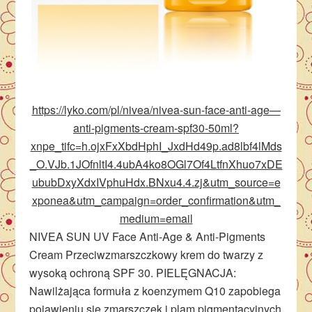
https://lyko.com/pl/nivea/nivea-sun-face-anti-age—
anti-pigments-cream-spf30-50ml?
xnpe_tifc=h.ojxFxXbdHphI_JxdHd49p.ad8lbf4lMds
_O.VJb.1JOfnltI4.4ubA4ko8OGl7Of4LtfnXhuo7xDE
ububDxyXdxIVphuHdx.BNxu4.4.zj&utm_source=e
xponea&utm_campaign=order_confirmation&utm_
medium=email
NIVEA SUN UV Face Anti-Age & Anti-Pigments
Cream Przeciwzmarszczkowy krem do twarzy z
wysoką ochroną SPF 30. PIELĘGNACJA:
Nawilżająca formuła z koenzymem Q10 zapobiega
pojawieniu się zmarszczek i plam pigmentacyjnych