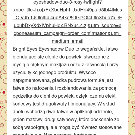
eyeshadow-duo-3-rosy-twilight?
xnpe_tifc=h.ojxFxXbdHphI_JxdHd49p.ad8lbf4lMds
_O.VJb.1JOfnltI4.4ubA4ko8OGl7Of4LtfnXhuo7xDE
ububDxyXdxIVphuHdx.BNxu4.4.zj&utm_source=e
xponea&utm_campaign=order_confirmation&utm_
medium=email
Bright Eyes Eyeshadow Duo to wegańskie, łatwo
blendujące się cienie do powiek, stworzone z
myślą o pięknym makijażu oczu z łatwością i przy
użyciu tylko jednego produktu. Wysoce
napigmentowana, gładka pudrowa formuła jest
łatwa do nałożenia i rozblendowania za pomocą
pędzelka do cieni do powiek, dzięki czemu efekt
końcowy jest długotrwały i imponujący. W skład
duetu wchodzą dwa łatwe w aplikacji odcienie,
jeden matowy, drugi satynowy, które doskonale ze
sobą współgrają, ale mogą być również stosowane
samodzielnie. Nowoczesne, kartonowe