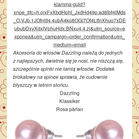
klamma-guld?
xnpe_tifc=h.ojxFxXbdHphI_JxdHd49p.ad8lbf4lMds
_O.VJb.1JOfnltI4.4ubA4ko8OGl7Of4LtfnXhuo7xDE
ububDxyXdxIVphuHdx.BNxu4.4.zj&utm_source=e
xponea&utm_campaign=order_confirmation&utm_
medium=email
Akcesoria do włosów Dazzling należą do jednych
z najlepszych, świetnie się je nosi, nie niszczą się,
szczególnie spinki nie łamią włosów. Dodatek
brokatowy na spince sprawia, że cudownie
błyszczy w letnim słońcu.
Dazzling
Klassiker
Rosa pärlan