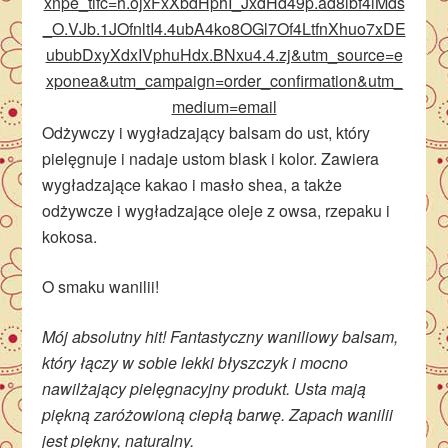
xnpe_tifc=h.ojxFxXbdHphI_JxdHd49p.ad8lbf4lMds
_O.VJb.1JOfnltI4.4ubA4ko8OGl7Of4LtfnXhuo7xDE
ububDxyXdxIVphuHdx.BNxu4.4.zj&utm_source=e
xponea&utm_campaign=order_confirmation&utm_
medium=email
Odżywczy i wygładzający balsam do ust, który
pielęgnuje i nadaje ustom blask i kolor. Zawiera
wygładzające kakao i masło shea, a także
odżywcze i wygładzające oleje z owsa, rzepaku i
kokosa.
O smaku wanilii!
Mój absolutny hit! Fantastyczny waniliowy balsam,
który łączy w sobie lekki błyszczyk i mocno
nawilżający pielęgnacyjny produkt. Usta mają
piękną zaróżowioną ciepłą barwę. Zapach wanilii
jest piękny, naturalny.