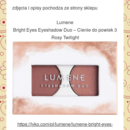
zdjęcia i opisy pochodza ze strony sklepu
Lumene
Bright Eyes Eyeshadow Duo – Cienie do powiek 3
Rosy Twilight
https://lyko.com/pl/lumene/lumene-bright-eyes-