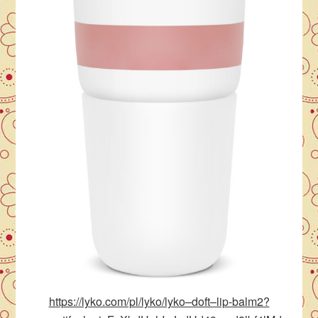
https://lyko.com/pl/lyko/lyko–doft–lip-balm2?