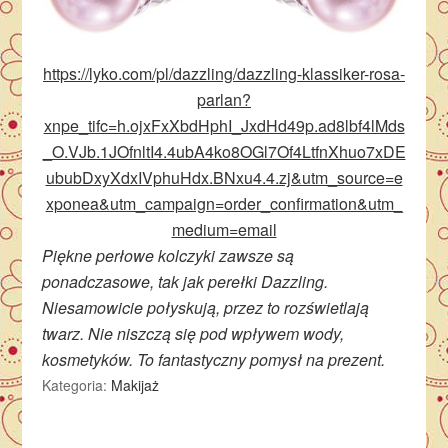
https://lyko.com/pl/dazzling/dazzling-klassiker-rosa-
parlan?
xnpe_tifc=h.ojxFxXbdHphI_JxdHd49p.ad8lbf4lMds
_O.VJb.1JOfnltI4.4ubA4ko8OGl7Of4LtfnXhuo7xDE
ububDxyXdxIVphuHdx.BNxu4.4.zj&utm_source=e
xponea&utm_campaign=order_confirmation&utm_
medium=email
Piękne perłowe kolczyki zawsze są
ponadczasowe, tak jak perełki Dazzling.
Niesamowicie połyskują, przez to rozświetlają
twarz. Nie niszczą się pod wpływem wody,
kosmetyków. To fantastyczny pomysł na prezent.
Kategoria:
Makijaż