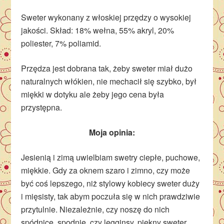
Sweter wykonany z włoskiej przędzy o wysokiej
jakości. Skład: 18% wełna, 55% akryl, 20%
poliester, 7% poliamid.
Przędza jest dobrana tak, żeby sweter miał dużo
naturalnych włókien, nie mechacił się szybko, był
miękki w dotyku ale żeby jego cena była
przystępna.
Moja opinia:
Jesienią i zimą uwielbiam swetry ciepłe, puchowe,
miękkie. Gdy za oknem szaro i zimno, czy może
być coś lepszego, niż stylowy kobiecy sweter duży
i mięsisty, tak abym poczuła się w nich prawdziwie
przytulnie. Niezależnie, czy noszę do nich
spódnicę, spodnie, czy legginsy, piękny sweter