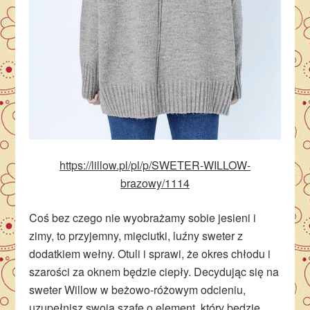
https://lillow.pl/pl/p/SWETER-WILLOW-
brazowy/1114
Coś bez czego nie wyobrażamy sobie jesieni i
zimy, to przyjemny, mięciutki, luźny sweter z
dodatkiem wełny. Otuli i sprawi, że okres chłodu i
szarości za oknem będzie ciepły. Decydując się na
sweter Willow w beżowo-różowym odcieniu,
uzupełnisz swoją szafę o element, który będzie