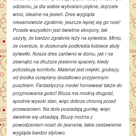
odcieniu, ja dla siebie wybrałam piękne, dojrzałe
wino, idealne na jesień. Dres wygląda
niesamowicie zgrabnie, jeszcze lepiej się go nosi!
Przede wszystkim jest świetnie skrojony, tak
uszyty, że bardzo zgrabnie leży na sylwetce. Mimo,
że oversize, to doskonale podkreśla kobiece atuty
sylwetki. Nosze dres zarówno w domu, jak i na
zewnątrz na dłuższe jesienne spacery, kiedy
potrzebuję komfortu. Materiał jest miękki, grubszy,
od środka ocieplan
y
dodatkowo przyjemnym
puszkiem. Fantastyczny model homewear także do
przyjmowania gości! Bluza ma modną długość,
spodnie wysoki stan, więc dobrze chronią przed
przewianiem. Na dole posiadają gumkę, więc
świetnie się układają. Bluzę można z
powodzeniem nosić do jeansów, takie zestawienie
wygląda bardzo stylowo.