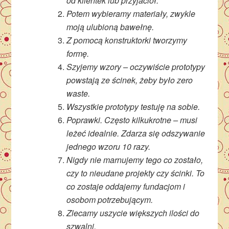
od klientek lub przyjaciół.
Potem wybieramy materiały, zwykle
moją ulubioną bawełnę.
Z pomocą konstruktorki tworzymy
formę.
Szyjemy wzory – oczywiście prototypy
powstają ze ścinek, żeby było zero
waste.
Wszystkie prototypy testuję na sobie.
Poprawki. Często kilkukrotne – musi
leżeć idealnie. Zdarza się odszywanie
jednego wzoru 10 razy.
Nigdy nie marnujemy tego co zostało,
czy to nieudane projekty czy ścinki. To
co zostaje oddajemy fundacjom i
osobom potrzebującym.
Zlecamy uszycie większych ilości do
szwalni.