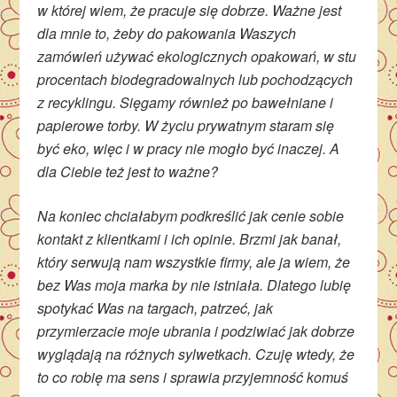
w której wiem, że pracuje się dobrze. Ważne jest
dla mnie to, żeby do pakowania Waszych
zamówień używać ekologicznych opakowań, w stu
procentach biodegradowalnych lub pochodzących
z recyklingu. Sięgamy również po bawełniane i
papierowe torby. W życiu prywatnym staram się
być eko, więc i w pracy nie mogło być inaczej. A
dla Ciebie też jest to ważne?
Na koniec chciałabym podkreślić jak cenie sobie
kontakt z klientkami i ich opinie. Brzmi jak banał,
który serwują nam wszystkie firmy, ale ja wiem, że
bez Was moja marka by nie istniała. Dlatego lubię
spotykać Was na targach, patrzeć, jak
przymierzacie moje ubrania i podziwiać jak dobrze
wyglądają na różnych sylwetkach. Czuję wtedy, że
to co robię ma sens i sprawia przyjemność komuś