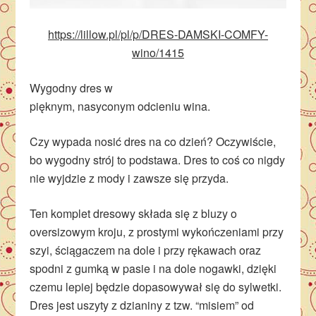
https://lillow.pl/pl/p/DRES-DAMSKI-COMFY-
wino/1415
Wygodny dres w
pięknym, nasyconym odcieniu wina.
Czy wypada nosić dres na co dzień? Oczywiście,
bo wygodny strój to podstawa. Dres to coś co nigdy
nie wyjdzie z mody i zawsze się przyda.
Ten komplet dresowy składa się z bluzy o
oversizowym kroju, z prostymi wykończeniami przy
szyi, ściągaczem na dole i przy rękawach oraz
spodni z gumką w pasie i na dole nogawki, dzięki
czemu lepiej będzie dopasowywał się do sylwetki.
Dres jest uszyty z dzianiny z tzw. “misiem” od