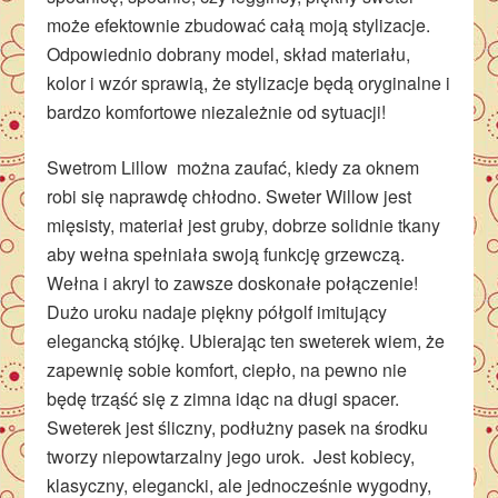
może efektownie zbudować całą moją stylizacje.
Odpowiednio dobrany model, skład materiału,
kolor i wzór sprawią, że stylizacje będą oryginalne i
bardzo komfortowe niezależnie od sytuacji!
Swetrom Lillow można zaufać, kiedy za oknem
robi się naprawdę chłodno. Sweter Willow jest
mięsisty, materiał jest gruby, dobrze solidnie tkany
aby wełna spełniała swoją funkcję grzewczą.
Wełna i akryl to zawsze doskonałe połączenie!
Dużo uroku nadaje piękny półgolf imitujący
elegancką stójkę. Ubierając ten sweterek wiem, że
zapewnię sobie komfort, ciepło, na pewno nie
będę trząść się z zimna idąc na długi spacer.
Sweterek jest śliczny, podłużny pasek na środku
tworzy niepowtarzalny jego urok. Jest kobiecy,
klasyczny, elegancki, ale jednocześnie wygodny,