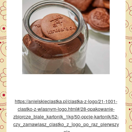
https://anielskieciastka.pl/ciastka-z-logo/21-1001-
ciastko-z-wlasnym-logo.html#/28-opakowanie-
zbiorcze_biale_kartonik_1kg/50-opcje-kartonik/52-
czy_zamawiasz_ciastko_z_logo_po_raz_pierwszy
-nie