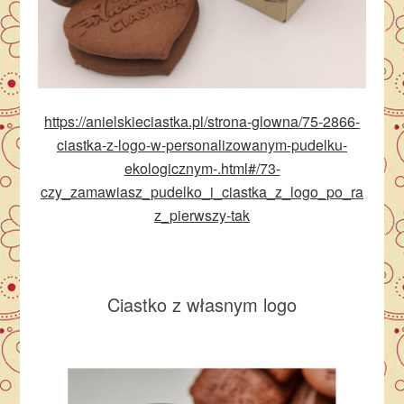
https://anielskieciastka.pl/strona-glowna/75-2866-
ciastka-z-logo-w-personalizowanym-pudelku-
ekologicznym-.html#/73-
czy_zamawiasz_pudelko_i_ciastka_z_logo_po_ra
z_pierwszy-tak
Ciastko z własnym logo