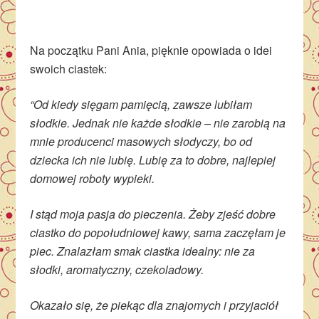
Na początku Pani Ania, pięknie opowiada o idei
swoich ciastek:
“Od kiedy sięgam pamięcią, zawsze lubiłam
słodkie. Jednak nie każde słodkie – nie zarobią na
mnie producenci masowych słodyczy, bo od
dziecka ich nie lubię. Lubię za to dobre, najlepiej
domowej roboty wypieki.
I stąd moja pasja do pieczenia. Żeby zjeść dobre
ciastko do popołudniowej kawy, sama zaczęłam je
piec. Znalazłam smak ciastka idealny: nie za
słodki, aromatyczny, czekoladowy.
Okazało się, że piekąc dla znajomych i przyjaciół