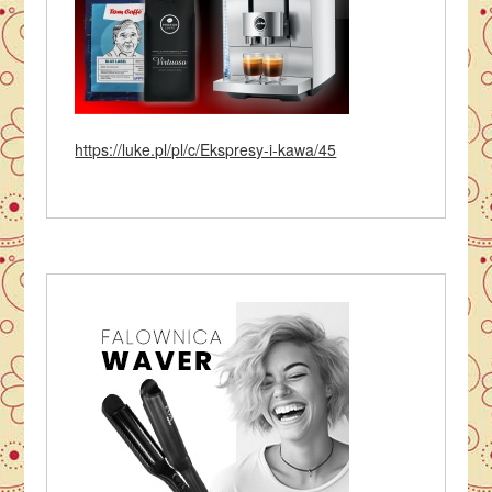
https://luke.pl/pl/c/Ekspresy-i-kawa/45