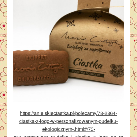
https://anielskieciastka.pl/polecamy/78-2864-
ciastka-z-logo-w-personalizowanym-pudelku-
ekologicznym-.html#/73-
czy_zamawiasz_pudelko_i_ciastka_z_logo_po_ra