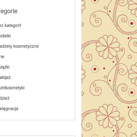
tegorie
z kategorii
odatki
adżety kosmetyczne
nne
iążki
akijaż
utrikosmetyki
dzież
ielęgnacja