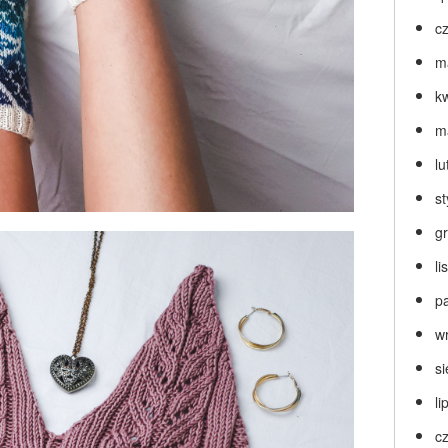
c
m
k
m
lu
s
g
l
p
w
s
li
c