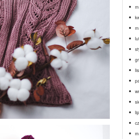
m
k
m
lu
s
g
l
p
w
s
li
c
m