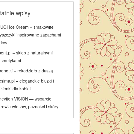
atnie wpisy
IUQI Ice Cream – smakowite
łyszczyki inspirowane zapachami
odów
ent.pl – sklep z naturalnymi
osmetykami
adnotki – rękodzieło z duszą
sima.pl – eleganckie bluzki i
kienki dla kobiet
heviton VISION — wsparcie
rowia włosów, paznokci i skóry