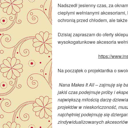
Nadszedł jesienny czas, za oknami
ciepłymi wełnianymi akcesoriami, 
ochronią przed chłodem, ale takż
Dzisiaj zapraszam do oferty sklepu
wysokogatunkowe akcesoria wełn
https://www.in
Na początek o projektantka o swo
Nana Makes It All – zajmuję się b
jakiś czas podejmuje próby i eksp
największą miłością darzę dziewia
projektów w nieskończoność, musz
najchętniej podejmuję się dzierga
zindywidualizowanych akcesoriów 