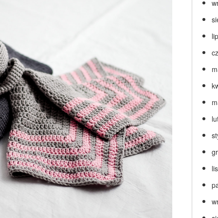
w
s
li
c
m
k
m
lu
s
g
l
p
w