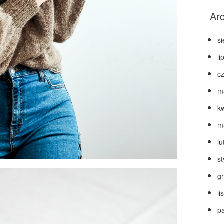
Ar
s
li
c
m
k
m
lu
s
g
l
p