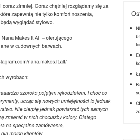
 coraz zimniej. Coraz chętniej rozglądamy się za
Ost
które zapewnią nie tylko komfort noszenia,
e będą wyglądać stylowo.
N
b
 Nana Makes it All – oferującego
l
iane w cudownych barwach.
Es
stagram.com/nana.makes.it.all/
k
Ł
ich wyrobach:
Be
aaaardzo szoroko pojętym rękodziełem. I choć co
su
erymenty, ucząc się nowych umiejętności to jednak
C
rstwo. Nie cierpię jednak powtarzać tych samych
zd
ę zmienić w nich chociażby kolory. Dlatego
nia na specjalne zamówienie,
dla moich klientów.