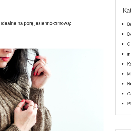
Ka
 idealne na porę jesienno-zimową:
Be
D
G
i
Ks
M
N
O
P