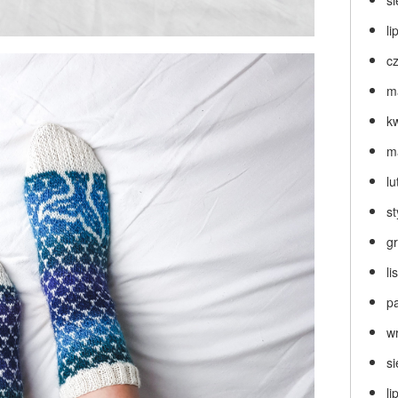
s
li
c
m
k
m
lu
s
g
l
p
w
s
li