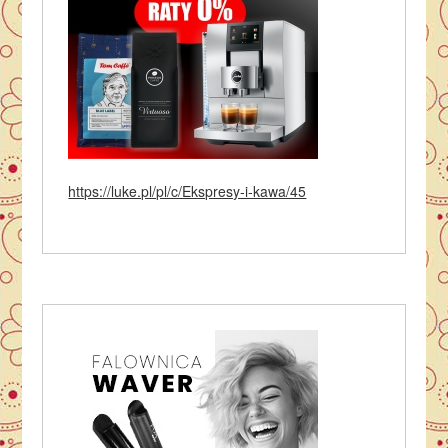
https://luke.pl/pl/c/Ekspresy-i-kawa/45