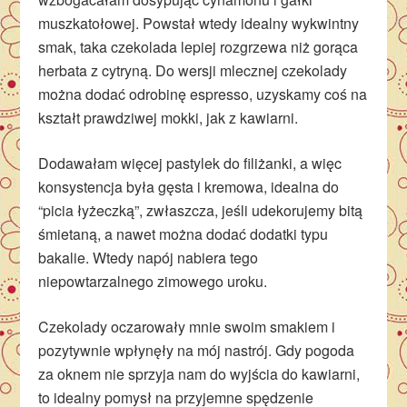
muszkatołowej. Powstał wtedy idealny wykwintny
smak, taka czekolada lepiej rozgrzewa niż gorąca
herbata z cytryną. Do wersji mlecznej czekolady
można dodać odrobinę espresso, uzyskamy coś na
kształt prawdziwej mokki, jak z kawiarni.
Dodawałam więcej pastylek do filiżanki, a więc
konsystencja była gęsta i kremowa, idealna do
“picia łyżeczką”, zwłaszcza, jeśli udekorujemy bitą
śmietaną, a nawet można dodać dodatki typu
bakalie. Wtedy napój nabiera tego
niepowtarzalnego zimowego uroku.
Czekolady oczarowały mnie swoim smakiem i
pozytywnie wpłynęły na mój nastrój. Gdy pogoda
za oknem nie sprzyja nam do wyjścia do kawiarni,
to idealny pomysł na przyjemne spędzenie