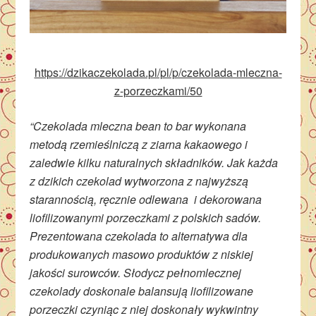
https://dzikaczekolada.pl/pl/p/czekolada-mleczna-
z-porzeczkami/50
“Czekolada mleczna bean to bar wykonana
metodą rzemieślniczą z ziarna kakaowego i
zaledwie kilku naturalnych składników. Jak każda
z dzikich czekolad wytworzona z najwyższą
starannością, ręcznie odlewana i dekorowana
liofilizowanymi porzeczkami z polskich sadów.
Prezentowana czekolada to alternatywa dla
produkowanych masowo produktów z niskiej
jakości surowców. Słodycz pełnomlecznej
czekolady doskonale balansują liofilizowane
porzeczki czyniąc z niej doskonały wykwintny