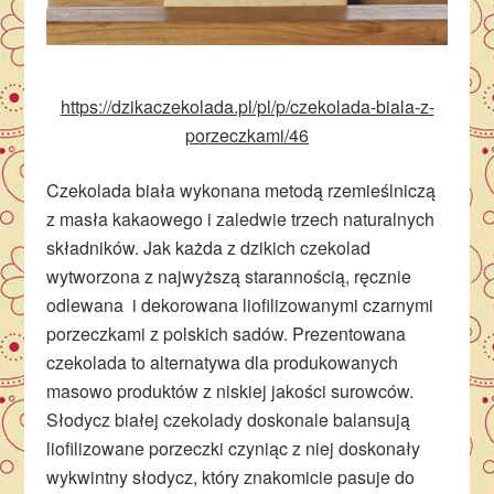
https://dzikaczekolada.pl/pl/p/czekolada-biala-z-
porzeczkami/46
Czekolada biała wykonana metodą rzemieślniczą
z masła kakaowego i zaledwie trzech naturalnych
składników. Jak każda z dzikich czekolad
wytworzona z najwyższą starannością, ręcznie
odlewana i dekorowana liofilizowanymi czarnymi
porzeczkami z polskich sadów. Prezentowana
czekolada to alternatywa dla produkowanych
masowo produktów z niskiej jakości surowców.
Słodycz białej czekolady doskonale balansują
liofilizowane porzeczki czyniąc z niej doskonały
wykwintny słodycz, który znakomicie pasuje do