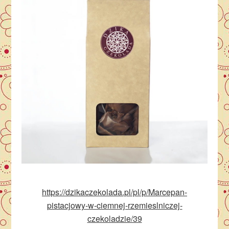
https://dzikaczekolada.pl/pl/p/Marcepan-
pistacjowy-w-ciemnej-rzemieslniczej-
czekoladzie/39