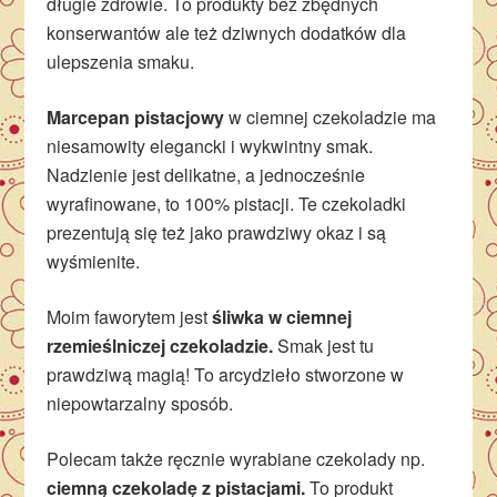
długie zdrowie. To produkty bez zbędnych
konserwantów ale też dziwnych dodatków dla
ulepszenia smaku.
Marcepan pistacjowy
w ciemnej czekoladzie ma
niesamowity elegancki i wykwintny smak.
Nadzienie jest delikatne, a jednocześnie
wyrafinowane, to 100% pistacji. Te czekoladki
prezentują się też jako prawdziwy okaz i są
wyśmienite.
Moim faworytem jest
śliwka w ciemnej
rzemieślniczej czekoladzie.
Smak jest tu
prawdziwą magią! To arcydzieło stworzone w
niepowtarzalny sposób.
Polecam także ręcznie wyrabiane czekolady np.
ciemną czekoladę z pistacjami.
To produkt