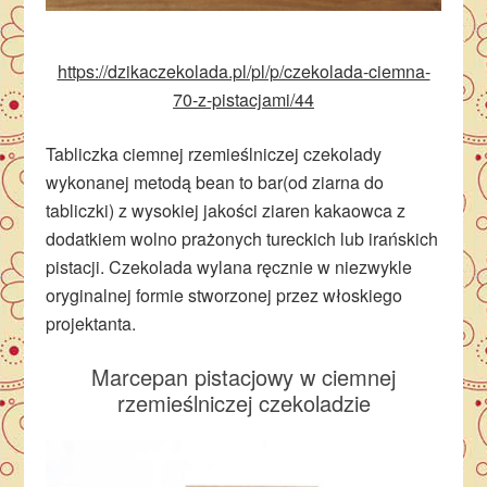
https://dzikaczekolada.pl/pl/p/czekolada-ciemna-
70-z-pistacjami/44
Tabliczka ciemnej rzemieślniczej czekolady
wykonanej metodą bean to bar(od ziarna do
tabliczki) z wysokiej jakości ziaren kakaowca z
dodatkiem wolno prażonych tureckich lub irańskich
pistacji. Czekolada wylana ręcznie w niezwykle
oryginalnej formie stworzonej przez włoskiego
projektanta.
Marcepan pistacjowy w ciemnej
rzemieślniczej czekoladzie