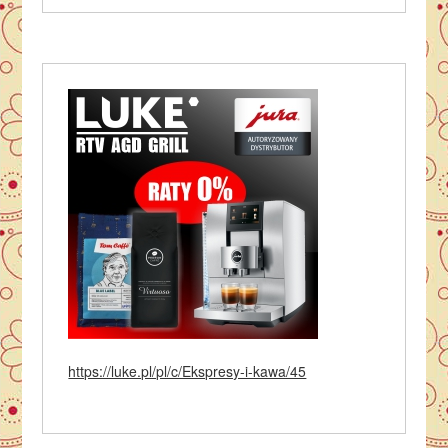
https://luke.pl/pl/c/Ekspresy-i-kawa/45