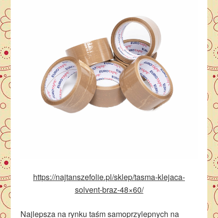
https://najtanszefolie.pl/sklep/tasma-klejaca-
solvent-braz-48×60/
Najlepsza na rynku taśm samoprzylepnych na