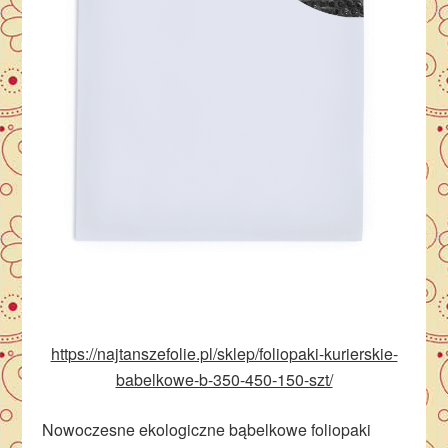
https://najtanszefolie.pl/sklep/foliopaki-kurierskie-
babelkowe-b-350-450-150-szt/
Nowoczesne ekologiczne bąbelkowe foliopaki