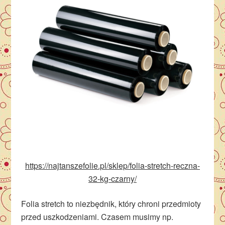
https://najtanszefolie.pl/sklep/folia-stretch-reczna-
32-kg-czarny/
Folia stretch to niezbędnik, który chroni przedmioty
przed uszkodzeniami. Czasem musimy np.