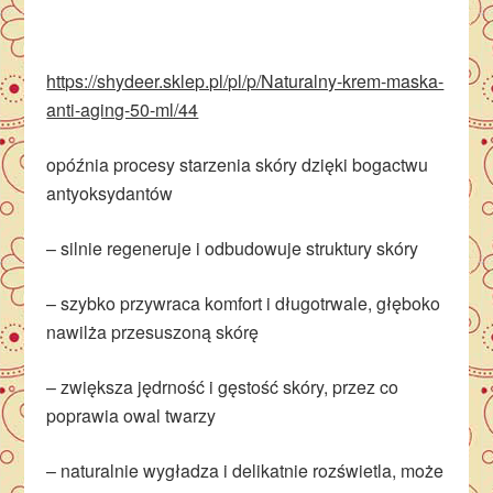
https://shydeer.sklep.pl/pl/p/Naturalny-krem-maska-
anti-aging-50-ml/44
opóźnia procesy starzenia skóry dzięki bogactwu
antyoksydantów
– silnie regeneruje i odbudowuje struktury skóry
– szybko przywraca komfort i długotrwale, głęboko
nawilża przesuszoną skórę
– zwiększa jędrność i gęstość skóry, przez co
poprawia owal twarzy
– naturalnie wygładza i delikatnie rozświetla, może