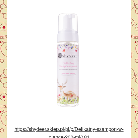
https://shydeer.sklep.pl/pl/p/Delikatny-szampon-w-
piance-200-ml/181