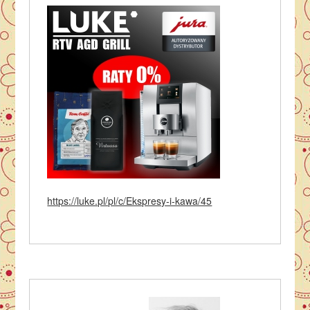
https://luke.pl/pl/c/Ekspresy-i-kawa/45