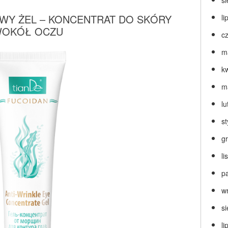
s
Y ŻEL – KONCENTRAT DO SKÓRY
li
OKÓŁ OCZU
c
m
k
m
lu
s
g
l
p
w
s
li