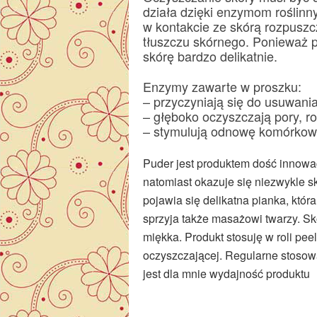
działa dzięki enzymom roślin
w kontakcie ze skórą rozpuszc
tłuszczu skórnego. Ponieważ p
skórę bardzo delikatnie.
Enzymy zawarte w proszku:
– przyczyniają się do usuwan
– głęboko oczyszczają pory, r
– stymulują odnowę komórko
Puder jest produktem dość innowac
natomiast okazuje się niezwykle 
pojawia się delikatna pianka, któr
sprzyja także masażowi twarzy. Sk
miękka. Produkt stosuję w roli pe
oczyszczającej. Regularne stoso
jest dla mnie wydajność produktu