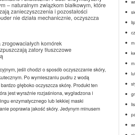
w
nym – naturalnym związkom białkowym, które
zają zanieczyszczenia i pozostałości
s
uder nie działa mechanicznie, oczyszcza
li
c
ia zrogowaciałych komórek
m
ozpuszczają zatory tłuszczowe
k
wą
m
yjnym, jeśli chodzi o sposób oczyszczanie skóry,
lu
skutecznym. Po wymieszaniu pudru z wodą
s
a bardzo głęboko oczyszcza skórę. Produkt ten
óra jest wyraźnie rozjaśniona, wygładzona i
g
elingu enzymatycznego lub lekkiej maski
l
wanie poprawia jakość skóry. Jedynym minusem
p
w