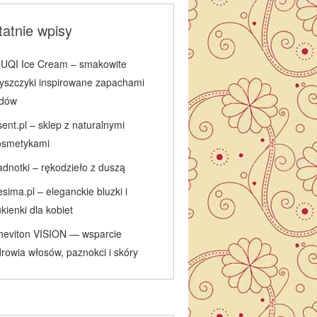
atnie wpisy
IUQI Ice Cream – smakowite
łyszczyki inspirowane zapachami
odów
ent.pl – sklep z naturalnymi
osmetykami
adnotki – rękodzieło z duszą
sima.pl – eleganckie bluzki i
kienki dla kobiet
heviton VISION — wsparcie
rowia włosów, paznokci i skóry