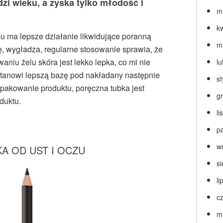
dzi wieku, a zyska tylko młodość i
m
k
u ma lepsze działanie likwidujące poranną
m
ę, wygładza, regularne stosowanie sprawia, że
aniu żelu skóra jest lekko lepka, co mi nie
lu
stanowi lepszą bazę pod nakładany następnie
s
opakowanie produktu, poręczna tubka jest
g
duktu.
l
p
w
A OD UST I OCZU
s
li
c
m