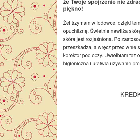
że Twoje spojrzenie nie zdra
piękno!
Żel trzymam w lodówce, dzięki tem
opuchliznę. Świetnie nawilża skór
skóra jest rozjaśniona. Po zastosow
przeszkadza, a wręcz przeciwnie 
korektor pod oczy. Uwielbiam też 
higieniczna i ułatwia używanie pro
KREDK