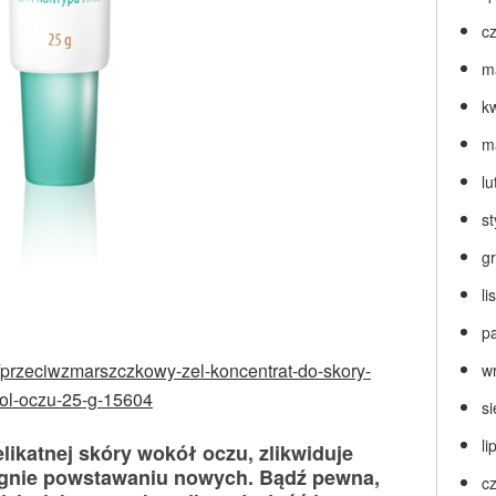
c
m
k
m
lu
s
g
l
p
l/przeciwzmarszczkowy-zel-koncentrat-do-skory-
w
ol-oczu-25-g-15604
s
li
likatnej skóry wokół oczu, zlikwiduje
egnie powstawaniu nowych. Bądź pewna,
c