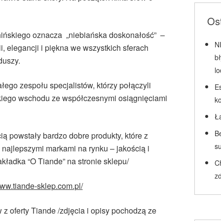
Ost
hińskiego oznacza „niebiańska doskonałość” –
N
, elegancji i piękna we wszystkich sferach
b
duszy.
l
łego zespołu specjalistów, którzy połączyli
Es
kiego wschodu ze współczesnymi osiągnięciami
k
Ł
Be
ią powstały bardzo dobre produkty, które z
su
ajlepszymi markami na rynku – jakością i
akładka “O Tiande” na stronie sklepu/
C
zd
www.tiande-sklep.com.pl/
z oferty Tiande /zdjęcia i opisy pochodzą ze