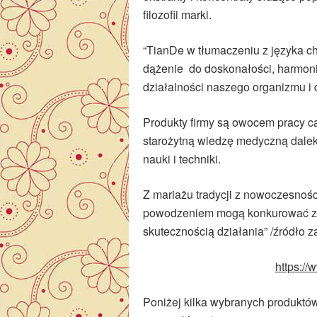
filozofii marki.
“TianDe w tłumaczeniu z języka c
dążenie do doskonałości, harmonii
działalności naszego organizmu i 
Produkty firmy są owocem pracy ca
starożytną wiedzę medyczną dale
nauki i techniki.
Z mariażu tradycji z nowoczesnośc
powodzeniem mogą konkurować z n
skutecznością działania” /źródło z
https://
Poniżej kilka wybranych produktów 