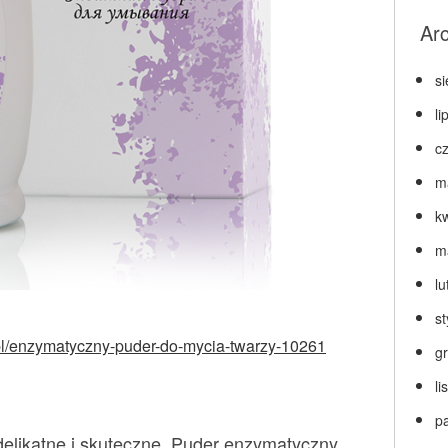
Ar
s
li
c
m
k
m
lu
s
.pl/enzymatyczny-puder-do-mycia-twarzy-10261
g
l
p
elikatne i skuteczne. Puder enzymatyczny