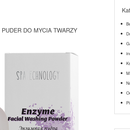
Ka
Be
 PUDER DO MYCIA TWARZY
D
G
i
Ks
M
N
O
P