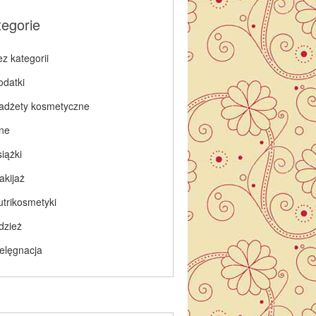
tegorie
z kategorii
odatki
adżety kosmetyczne
nne
iążki
akijaż
utrikosmetyki
dzież
ielęgnacja