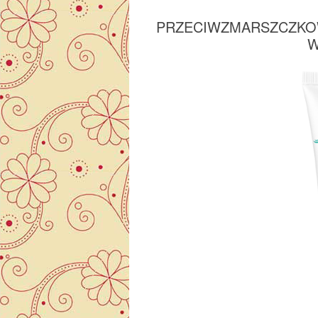
PRZECIWZMARSZCZKOW
W