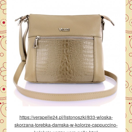
https://verapelle24.pl/listonoszki/833-wloska-
skorzana-torebka-damska-w-kolorze-cappuccino-