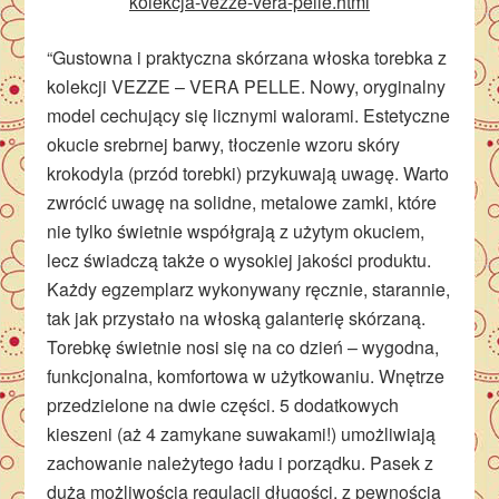
kolekcja-vezze-vera-pelle.html
“Gustowna i praktyczna skórzana włoska torebka z
kolekcji VEZZE – VERA PELLE. Nowy, oryginalny
model cechujący się licznymi walorami. Estetyczne
okucie srebrnej barwy, tłoczenie wzoru skóry
krokodyla (przód torebki) przykuwają uwagę. Warto
zwrócić uwagę na solidne, metalowe zamki, które
nie tylko świetnie współgrają z użytym okuciem,
lecz świadczą także o wysokiej jakości produktu.
Każdy egzemplarz wykonywany ręcznie, starannie,
tak jak przystało na włoską galanterię skórzaną.
Torebkę świetnie nosi się na co dzień – wygodna,
funkcjonalna, komfortowa w użytkowaniu. Wnętrze
przedzielone na dwie części. 5 dodatkowych
kieszeni (aż 4 zamykane suwakami!) umożliwiają
zachowanie należytego ładu i porządku. Pasek z
dużą możliwością regulacji długości, z pewnością