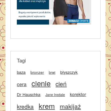
Tagi
baza
błyszczyk
bronzer
brwi
cienie
cień
cera
korektor
Dr Hauschka
Jane Iredale
krem
makijaż
kredka