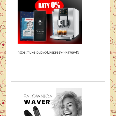
https://luke.pl/pl/c/Ekspresy-i-kawa/45