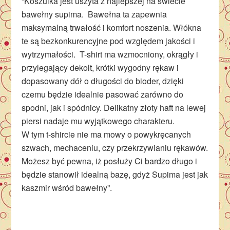
“Koszulka jest uszyta z najlepszej na świecie
bawełny supima. Bawełna ta zapewnia
maksymalną trwałość i komfort noszenia. Włókna
te są bezkonkurencyjne pod względem jakości i
wytrzymałości. T-shirt ma wzmocniony, okrągły i
przylegający dekolt, krótki wygodny rękaw i
dopasowany dół o długości do bioder, dzięki
czemu będzie idealnie pasować zarówno do
spodni, jak i spódnicy. Delikatny złoty haft na lewej
piersi nadaje mu wyjątkowego charakteru.
W tym t-shircie nie ma mowy o powykręcanych
szwach, mechaceniu, czy przekrzywianiu rękawów.
Możesz być pewna, iż posłuży Ci bardzo długo i
będzie stanowił idealną bazę, gdyż Supima jest jak
kaszmir wśród bawełny”.