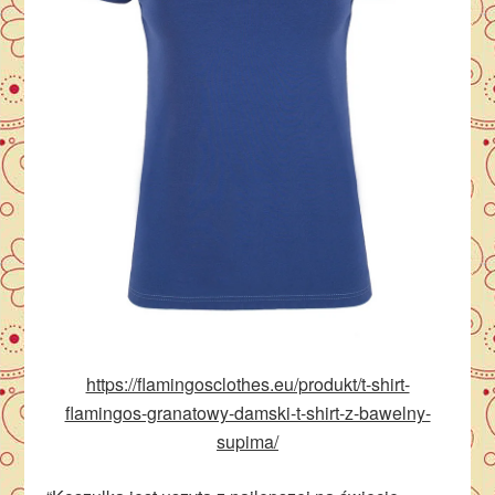
https://flamingosclothes.eu/produkt/t-shirt-
flamingos-granatowy-damski-t-shirt-z-bawelny-
supima/