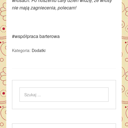
włosach. Po noszeniu cały dzień widzę, że włosy
nie mają zagniecenia, polecam!
#współpraca barterowa
Kategoria:
Dodatki