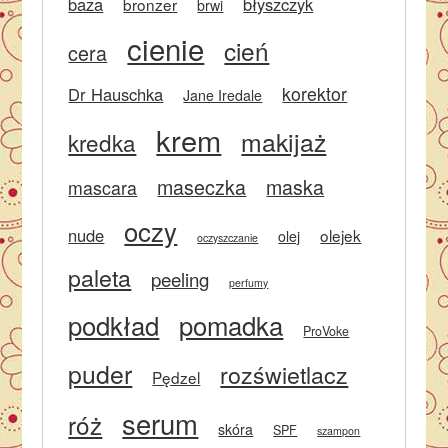
baza
błyszczyk
bronzer
brwi
cienie
cień
cera
korektor
Dr Hauschka
Jane Iredale
krem
makijaż
kredka
maseczka
maska
mascara
oczy
nude
olejek
olej
oczyszczanie
paleta
peeling
perfumy
podkład
pomadka
ProVoke
puder
rozświetlacz
Pędzel
serum
róż
skóra
SPF
szampon