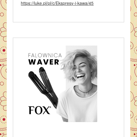
https://luke.pl/pl/c/Ekspresy-i-kawa/45