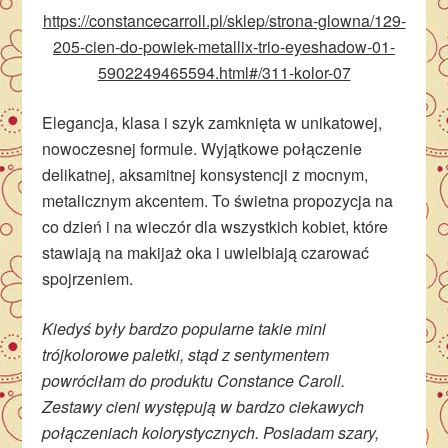
https://constancecarroll.pl/sklep/strona-glowna/129-
205-cien-do-powiek-metallix-trio-eyeshadow-01-
5902249465594.html#/311-kolor-07
Elegancja, klasa i szyk zamknięta w unikatowej,
nowoczesnej formule. Wyjątkowe połączenie
delikatnej, aksamitnej konsystencji z mocnym,
metalicznym akcentem. To świetna propozycja na
co dzień i na wieczór dla wszystkich kobiet, które
stawiają na makijaż oka i uwielbiają czarować
spojrzeniem.
Kiedyś były bardzo popularne takie mini
trójkolorowe paletki, stąd z sentymentem
powróciłam do produktu Constance Caroll.
Zestawy cieni występują w bardzo ciekawych
połączeniach kolorystycznych. Posiadam szary,