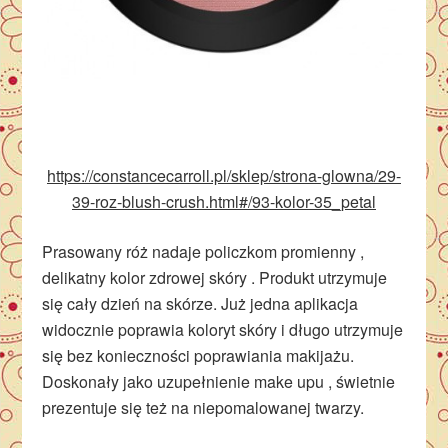
https://constancecarroll.pl/sklep/strona-glowna/29-
39-roz-blush-crush.html#/93-kolor-35_petal
Prasowany róż nadaje policzkom promienny ,
delikatny kolor zdrowej skóry . Produkt utrzymuje
się cały dzień na skórze. Już jedna aplikacja
widocznie poprawia koloryt skóry i długo utrzymuje
się bez konieczności poprawiania makijażu.
Doskonały jako uzupełnienie make upu , świetnie
prezentuje się też na niepomalowanej twarzy.