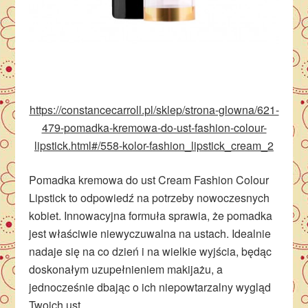
https://constancecarroll.pl/sklep/strona-glowna/621-
479-pomadka-kremowa-do-ust-fashion-colour-
lipstick.html#/558-kolor-fashion_lipstick_cream_2
Pomadka kremowa do ust Cream Fashion Colour
Lipstick to odpowiedź na potrzeby nowoczesnych
kobiet. Innowacyjna formuła sprawia, że pomadka
jest właściwie niewyczuwalna na ustach. Idealnie
nadaje się na co dzień i na wielkie wyjścia, będąc
doskonałym uzupełnieniem makijażu, a
jednocześnie dbając o ich niepowtarzalny wygląd
Twoich ust.