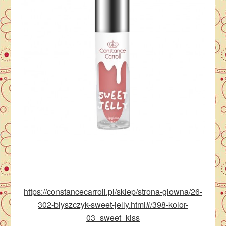
https://constancecarroll.pl/sklep/strona-glowna/26-
302-blyszczyk-sweet-jelly.html#/398-kolor-
03_sweet_kiss