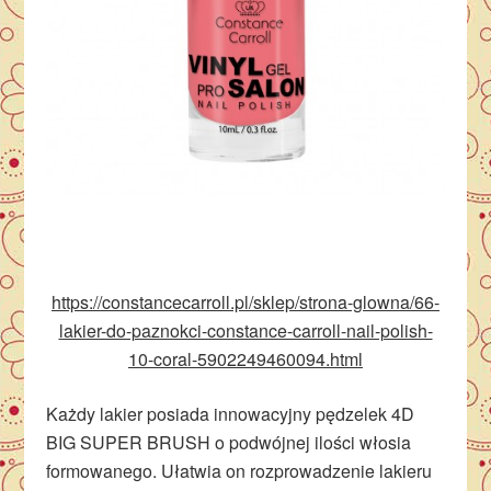
https://constancecarroll.pl/sklep/strona-glowna/66-
lakier-do-paznokci-constance-carroll-nail-polish-
10-coral-5902249460094.html
Każdy lakier posiada innowacyjny pędzelek 4D
BIG SUPER BRUSH o podwójnej ilości włosia
formowanego. Ułatwia on rozprowadzenie lakieru