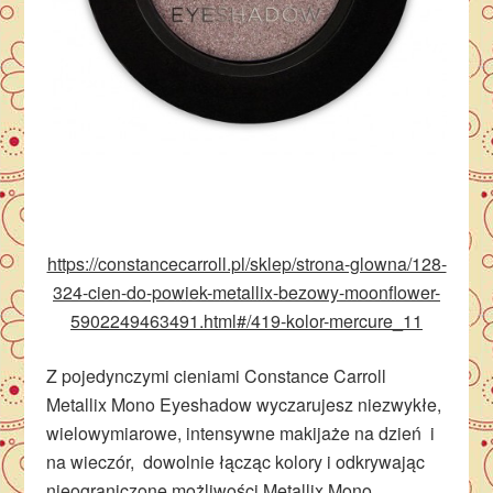
https://constancecarroll.pl/sklep/strona-glowna/128-
324-cien-do-powiek-metallix-bezowy-moonflower-
5902249463491.html#/419-kolor-mercure_11
Z pojedynczymi cieniami Constance Carroll
Metallix Mono Eyeshadow wyczarujesz niezwykłe,
wielowymiarowe, intensywne makijaże na dzień i
na wieczór, dowolnie łącząc kolory i odkrywając
nieograniczone możliwości Metallix Mono