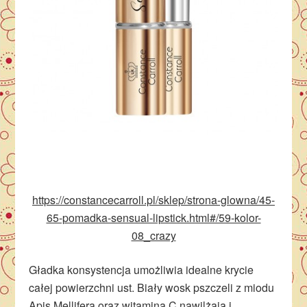
https://constancecarroll.pl/sklep/strona-glowna/45-
65-pomadka-sensual-lipstick.html#/59-kolor-
08_crazy
Gładka konsystencja umożliwia idealne krycie
całej powierzchni ust. Biały wosk pszczeli z miodu
Apis Mellifera oraz witamina C nawilżają i