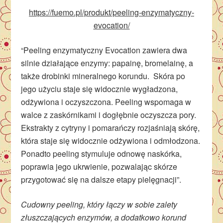
https://fuemo.pl/produkt/peeling-enzymatyczny-
evocation/
“Peeling enzymatyczny Evocation zawiera dwa
silnie działające enzymy: papainę, bromelainę, a
także drobinki mineralnego korundu. Skóra po
jego użyciu staje się widocznie wygładzona,
odżywiona i oczyszczona. Peeling wspomaga w
walce z zaskórnikami i dogłębnie oczyszcza pory.
Ekstrakty z cytryny i pomarańczy rozjaśniają skórę,
która staje się widocznie odżywiona i odmłodzona.
Ponadto peeling stymuluje odnowę naskórka,
poprawia jego ukrwienie, pozwalając skórze
przygotować się na dalsze etapy pielęgnacji”.
Cudowny peeling, który łączy w sobie zalety
złuszczających enzymów, a dodatkowo korund