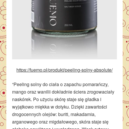
https://fuemo.pl/produkt/peeling-solny-absolute/
“Peeling solny do ciała o zapachu pomarańczy,
mango oraz wanilii dokładnie ściera zrogowaciały
naskórek. Po użyciu skórę staje się gładka i
wyjątkowo miękka w dotyku. Dzięki zawartości
drogocennych olejów: buriti, makadamia,
arganowego oraz migdałowego, skóra staje się