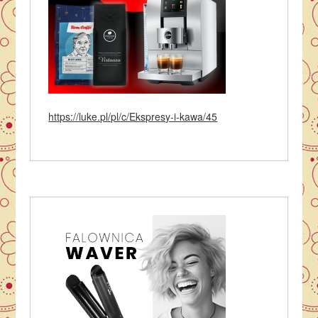
https://luke.pl/pl/c/Ekspresy-i-kawa/45