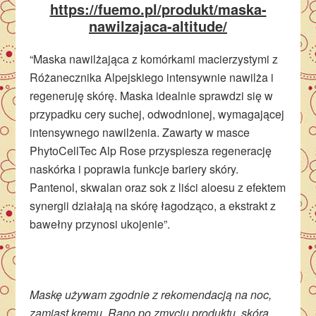
https://fuemo.pl/produkt/maska-
nawilzajaca-altitude/
“Maska nawilżająca z komórkami macierzystymi z
Różanecznika Alpejskiego intensywnie nawilża i
regeneruję skórę. Maska idealnie sprawdzi się w
przypadku cery suchej, odwodnionej, wymagającej
intensywnego nawilżenia. Zawarty w masce
PhytoCellTec Alp Rose przyspiesza regenerację
naskórka i poprawia funkcje bariery skóry.
Pantenol, skwalan oraz sok z liści aloesu z efektem
synergii działają na skórę łagodząco, a ekstrakt z
bawełny przynosi ukojenie”.
Maskę używam zgodnie z rekomendacją na noc,
zamiast kremu. Rano po zmyciu produktu, skóra