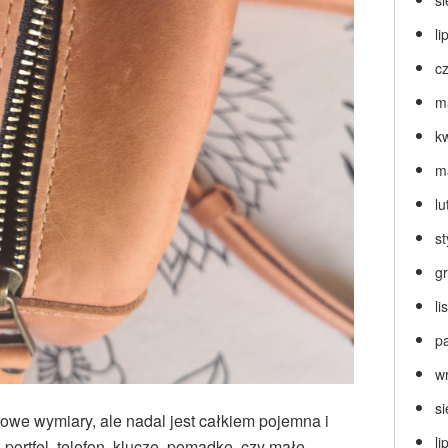
s
li
c
m
k
m
lu
s
g
l
p
w
s
owe wymiary, ale nadal jest całkiem pojemna i
li
portfel, telefon, klucze, pomadkę, czy małe