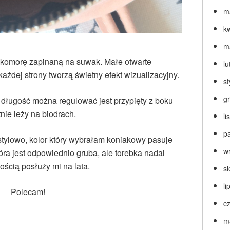
m
k
m
komorę zapinaną na suwak. Małe otwarte
lu
każdej strony tworzą świetny efekt wizualizacyjny.
s
g
 długość można regulować jest przypięty z boku
tnie leży na biodrach.
l
p
stylowo, kolor który wybrałam koniakowy pasuje
w
kóra jest odpowiednio gruba, ale torebka nadal
ścią posłuży mi na lata.
s
li
Polecam!
c
m