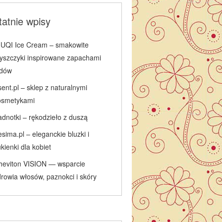
atnie wpisy
IUQI Ice Cream – smakowite
łyszczyki inspirowane zapachami
odów
ent.pl – sklep z naturalnymi
osmetykami
adnotki – rękodzieło z duszą
sima.pl – eleganckie bluzki i
kienki dla kobiet
heviton VISION — wsparcie
rowia włosów, paznokci i skóry