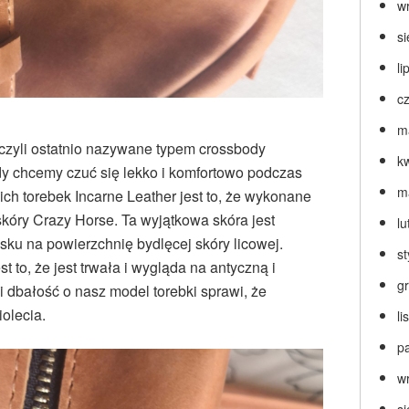
w
s
li
c
m
, czyli ostatnio nazywane typem crossbody
k
dy chcemy czuć się lekko i komfortowo podczas
m
h torebek Incarne Leather jest to, że wykonane
skóry Crazy Horse. Ta wyjątkowa skóra jest
lu
ku na powierzchnię bydlęcej skóry licowej.
s
t to, że jest trwała i wygląda na antyczną i
g
i dbałość o nasz model torebki sprawi, że
olecia.
l
p
w