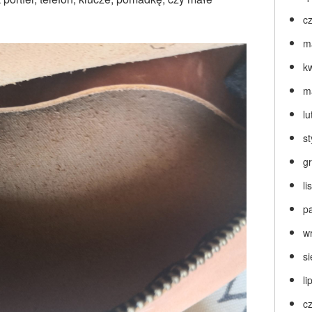
c
m
k
m
lu
s
g
l
p
w
s
li
c