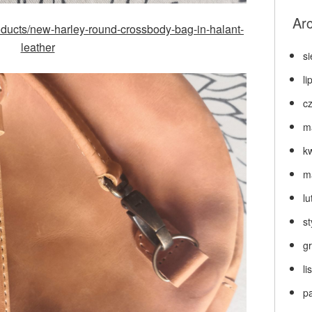
Ar
products/new-harley-round-crossbody-bag-in-halant-
leather
s
li
c
m
k
m
lu
s
g
l
p