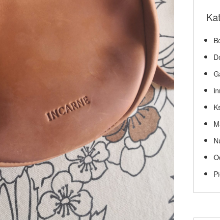
Ka
Be
D
G
i
Ks
M
N
O
P