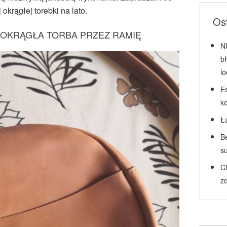
okrągłej torebki na lato.
Ost
 OKRĄGŁA TORBA PRZEZ RAMIĘ
N
b
l
Es
k
Ł
Be
su
C
zd