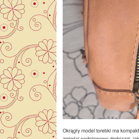
Okrągły model torebki ma kompakt
zmieści podstawowe drobiazgi, jak 