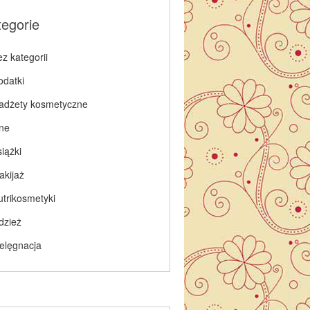
tegorie
z kategorii
odatki
adżety kosmetyczne
nne
iążki
akijaż
utrikosmetyki
dzież
ielęgnacja