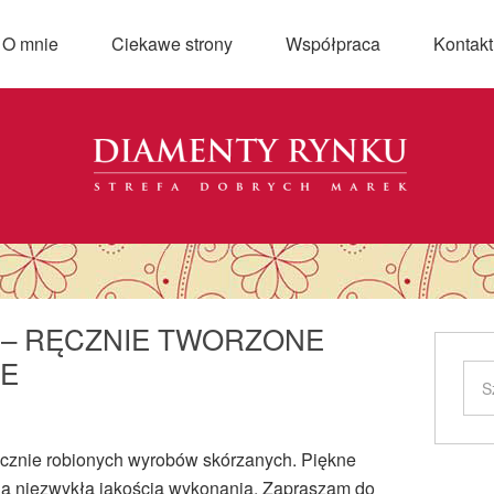
O mnie
Ciekawe strony
Współpraca
Kontakt
 – RĘCZNIE TWORZONE
E
znie robionych wyrobów skórzanych. Piękne
cają niezwykłą jakością wykonania. Zapraszam do