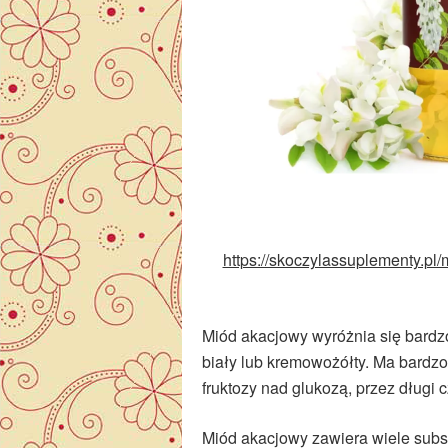
https://skoczylassuplementy.pl/
Miód akacjowy wyróżnia się bardzo 
biały lub kremowożółty. Ma bardzo
fruktozy nad glukozą, przez długi 
Miód akacjowy zawiera wiele subst