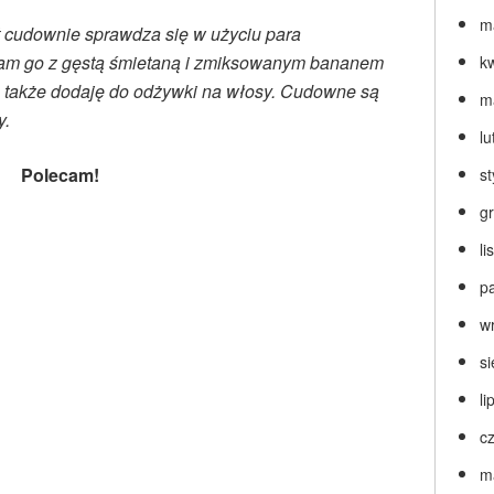
m
t cudownie sprawdza się w użyciu para
am go z gęstą śmietaną i zmiksowanym bananem
k
 także dodaję do odżywki na włosy. Cudowne są
m
y.
lu
Polecam!
s
g
l
p
w
s
li
c
m