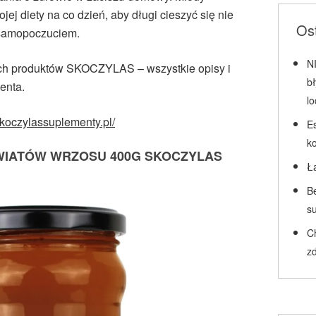
ej diety na co dzień, aby długi cieszyć się nie
Ost
 samopoczuciem.
N
ch produktów SKOCZYLAS – wszystkie opisy i
b
enta.
l
/skoczylassuplementy.pl/
Es
k
WIATÓW WRZOSU 400G SKOCZYLAS
Ł
Be
su
C
zd