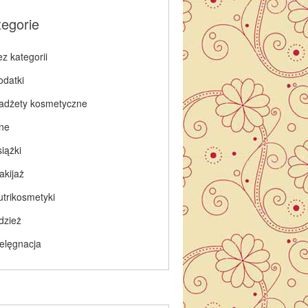
tegorie
z kategorii
odatki
adżety kosmetyczne
nne
iążki
akijaż
utrikosmetyki
dzież
ielęgnacja