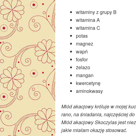
witaminy z grupy B
witamina A
witamina C
potas
magnez
wapń
fosfor
żelazo
mangan
kwercetynę
aminokwasy
Miód akacjowy króluje w mojej ku
rano, na śniadania, najczęściej do
Miód akacjowy Skoczylas jest niez
jakie miałam okazję stosować.