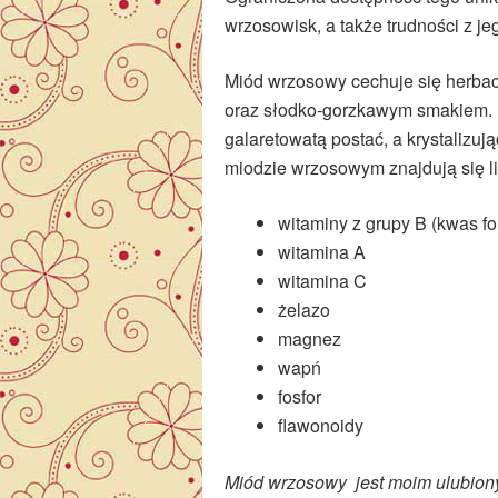
wrzosowisk, a także trudności z j
Miód wrzosowy cechuje się herb
oraz słodko-gorzkawym smakiem. 
galaretowatą postać, a krystalizują
miodzie wrzosowym znajdują się li
witaminy z grupy B (kwas f
witamina A
witamina C
żelazo
magnez
wapń
fosfor
flawonoidy
Miód wrzosowy jest moim ulubiony