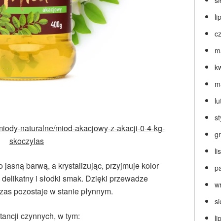
s
li
c
m
k
m
lu
s
miody-naturalne/miod-akacjowy-z-akacji-0-4-kg-
g
skoczylas
l
jasną barwą, a krystalizując, przyjmuje kolor
p
 delikatny i słodki smak. Dzięki przewadze
w
czas pozostaje w stanie płynnym.
s
ancji czynnych, w tym:
li