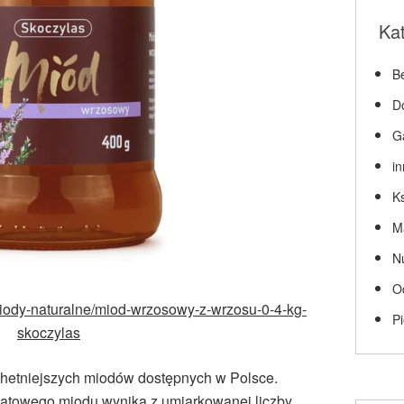
Ka
Be
D
G
i
Ks
M
N
O
miody-naturalne/miod-wrzosowy-z-wrzosu-0-4-kg-
P
skoczylas
chetniejszych miodów dostępnych w Polsce.
katowego miodu wynika z umiarkowanej liczby