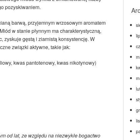
ego pozyskiwaniem.
Ar
acianą barwą, przyjemnym wrzosowym aromatem
s
Miód w stanie płynnym ma charakterystyczną,
li
c, zyskuje gęstą i ziarnistą konsystencję. W
c
czne związki aktywne, takie jak:
m
oliowy, kwas pantotenowy, kwas nikotynowy)
k
m
lu
s
g
l
p
m od lat, ze względu na niezwykłe bogactwo