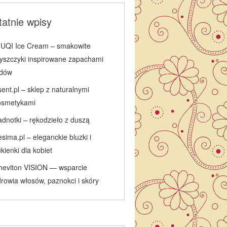
atnie wpisy
IUQI Ice Cream – smakowite
łyszczyki inspirowane zapachami
odów
ent.pl – sklep z naturalnymi
osmetykami
adnotki – rękodzieło z duszą
sima.pl – eleganckie bluzki i
kienki dla kobiet
heviton VISION — wsparcie
rowia włosów, paznokci i skóry