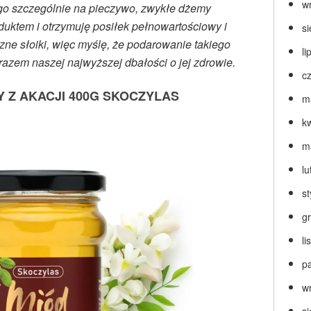
w
go szczególnie na pieczywo, zwykłe dżemy
uktem i otrzymuję posiłek pełnowartościowy i
s
zne słoiki, więc myślę, że podarowanie takiego
li
razem naszej najwyższej dbałości o jej zdrowie.
c
 Z AKACJI 400G SKOCZYLAS
m
k
m
lu
s
g
l
p
w