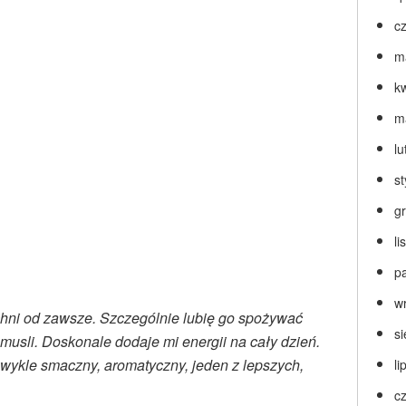
c
m
k
m
lu
s
g
l
p
w
chni od zawsze. Szczególnie lubię go spożywać
s
 musli. Doskonale dodaje mi energii na cały dzień.
wykle smaczny, aromatyczny, jeden z lepszych,
li
c