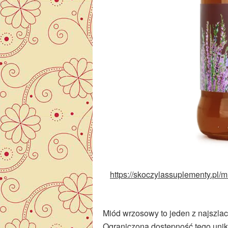
https://skoczylassuplementy.pl/
Miód wrzosowy to jeden z najszla
Ograniczona dostępność tego uni