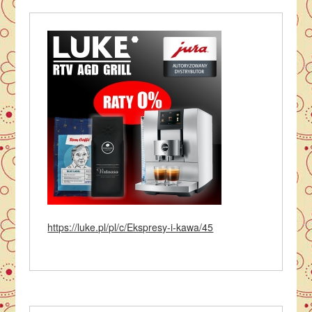
https://luke.pl/pl/c/Ekspresy-i-kawa/45