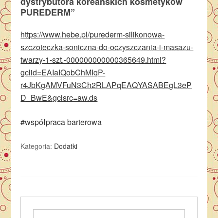
dystrybutora koreańskich kosmetyków
PUREDERM”
https://www.hebe.pl/purederm-silikonowa-
szczoteczka-soniczna-do-oczyszczania-i-masazu-
twarzy-1-szt.-000000000000365649.html?
gclid=EAIaIQobChMIqP-
r4JbKgAMVFuN3Ch2RLAPqEAQYASABEgL3eP
D_BwE&gclsrc=aw.ds
#współpraca barterowa
Kategoria:
Dodatki