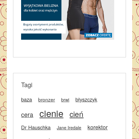
Tagi
baza
błyszczyk
bronzer
brwi
cienie
cień
cera
korektor
Dr Hauschka
Jane Iredale