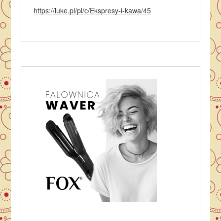
https://luke.pl/pl/c/Ekspresy-i-kawa/45