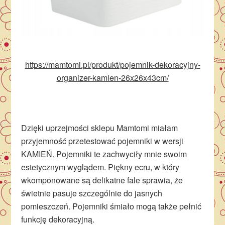
https://mamtomi.pl/produkt/pojemnik-dekoracyjny-
organizer-kamien-26x26x43cm/
Dzięki uprzejmości sklepu Mamtomi miałam
przyjemność przetestować pojemniki w wersji
KAMIEŃ. Pojemniki te zachwyciły mnie swoim
estetycznym wyglądem. Piękny ecru, w który
wkomponowane są delikatne fale sprawia, że
świetnie pasuje szczególnie do jasnych
pomieszczeń. Pojemniki śmiało mogą także pełnić
funkcję dekoracyjną.