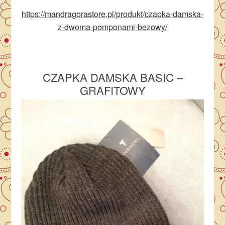
https://mandragorastore.pl/produkt/czapka-damska-
z-dwoma-pomponami-bezowy/
CZAPKA DAMSKA BASIC –
GRAFITOWY