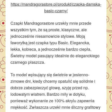
https://mandragorastore.pl/produkt/czapka-damska-
basic-czarny/
Czapki Mandragorastore urzekły mnie przede
wszystkim tym, że są proste, klasyczne, ale
jednocześnie niesamowicie stylowe. Moją
faworytką jest czapka typu Basic. Elegancka,
lekka, kobieca, a jednocześnie bardzo ciepła.
Świetny model pasujący idealnie do eleganckiego
czarnego płaszcza.
To model wpisujący się świetnie w jesienno-
zimowe dni, kiedy chcemy opatulić się solidnie i
dobrze zabezpieczyć głowę, szyję przed np.
lodowatym wiatrem. Bardzo miły w dotyku,
ponieważ wykonanie ze 100% akrylu zapewnia
miękkość. Zwłaszcza urzekł mnie śliczny grafitowy