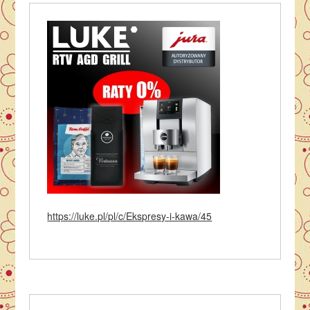
https://luke.pl/pl/c/Ekspresy-i-kawa/45