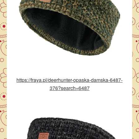
https://fraya.pl/deerhunter-opaska-damska-6487-
376?search=6487