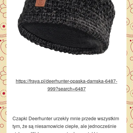
https://fraya.pl/deerhunter-opaska-damska-6487-
999?search=6487
Czapki Deerhunter urzekły mnie przede wszystkim
tym, że są niesamowicie ciepłe, ale jednocześnie