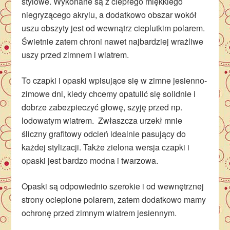
stylowe. Wykonane są z ciepłego miękkiego
niegryzącego akrylu, a dodatkowo obszar wokół
uszu obszyty jest od wewnątrz cieplutkim polarem.
Świetnie zatem chroni nawet najbardziej wrażliwe
uszy przed zimnem i wiatrem.
To czapki i opaski wpisujące się w zimne jesienno-
zimowe dni, kiedy chcemy opatulić się solidnie i
dobrze zabezpieczyć głowę, szyję przed np.
lodowatym wiatrem. Zwłaszcza urzekł mnie
śliczny grafitowy odcień idealnie pasujący do
każdej stylizacji. Także zielona wersja czapki i
opaski jest bardzo modna i twarzowa.
Opaski są odpowiednio szerokie i od wewnętrznej
strony ocieplone polarem, zatem dodatkowo mamy
ochronę przed zimnym wiatrem jesiennym.