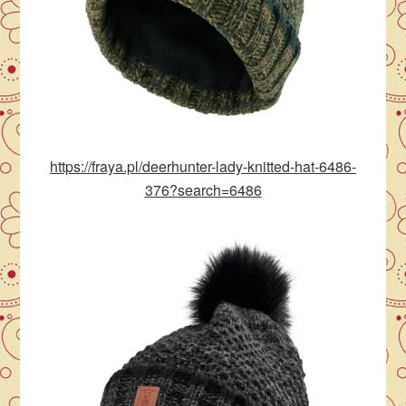
https://fraya.pl/deerhunter-lady-knitted-hat-6486-
376?search=6486