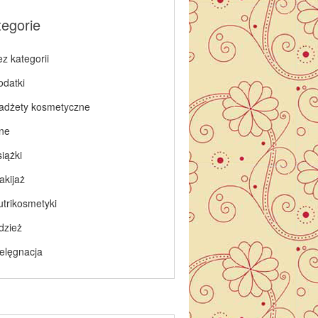
tegorie
z kategorii
odatki
adżety kosmetyczne
nne
iążki
akijaż
utrikosmetyki
dzież
ielęgnacja