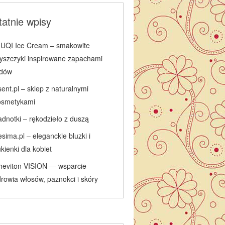
atnie wpisy
IUQI Ice Cream – smakowite
łyszczyki inspirowane zapachami
odów
ent.pl – sklep z naturalnymi
osmetykami
adnotki – rękodzieło z duszą
sima.pl – eleganckie bluzki i
kienki dla kobiet
heviton VISION — wsparcie
rowia włosów, paznokci i skóry