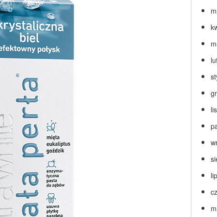
m
k
m
lu
s
g
l
p
w
s
li
c
m