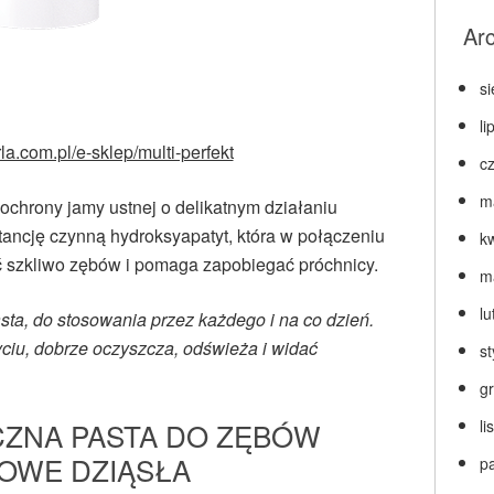
Ar
s
li
rla.com.pl/e-sklep/multi-perfekt
c
m
chrony jamy ustnej o delikatnym działaniu
ancję czynną hydroksyapatyt, która w połączeniu
k
 szkliwo zębów i pomaga zapobiegać próchnicy.
m
lu
sta, do stosowania przez każdego i na co dzień.
ciu, dobrze oczyszcza, odświeża i widać
s
g
CZNA PASTA DO ZĘBÓW
l
OWE DZIĄSŁA
p