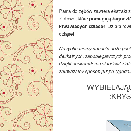
Pasta do zębów zawiera ekstrakt z
ziołowe, które
pomagają łagodzić
krwawiących dziąseł.
Działa rów
dziąseł.
Na rynku mamy obecnie dużo past 
delikatnych, zapobiegawczych prod
dzięki doskonałemu składowi zioł
zauważalny sposób już po tygodni
WYBIELAJĄ
:KRYS