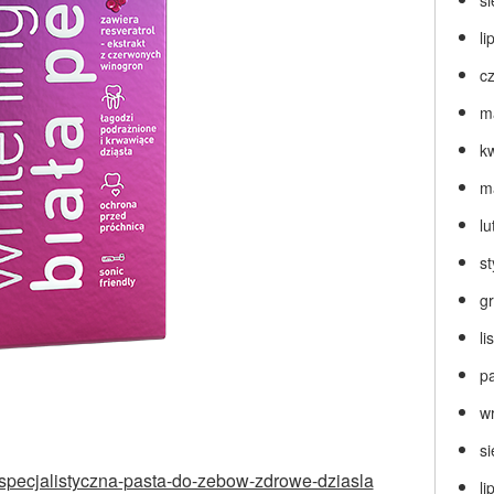
s
li
c
m
k
m
lu
s
g
l
p
w
s
p/specjalistyczna-pasta-do-zebow-zdrowe-dziasla
li