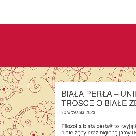
BIAŁA PERŁA – UN
TROSCE O BIAŁE Z
20 września 2023
Filozofia biała perła® to -wy
białe zęby oraz higienę jamy u