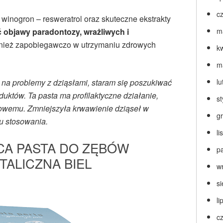
c
 winogron – resweratrol oraz skuteczne ekstrakty
 objawy paradontozy, wrażliwych i
m
nież zapobiegawczo w utrzymaniu zdrowych
k
m
na problemy z dziąsłami, staram się poszukiwać
lu
uktów. Ta pasta ma profilaktyczne działanie,
s
owemu. Zmniejszyła krwawienie dziąseł w
g
u stosowania.
l
CA PASTA DO ZĘBÓW
p
TALICZNA BIEL
w
s
li
c