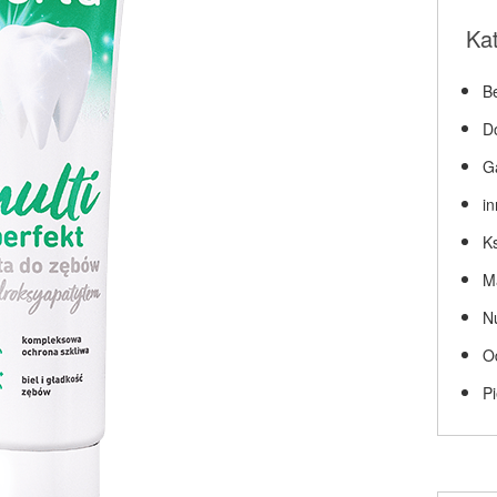
Ka
Be
D
G
i
Ks
M
N
O
P