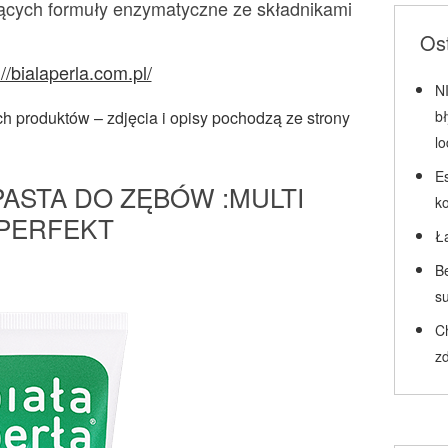
ących formuły enzymatyczne ze składnikami
Ost
://bialaperla.com.pl/
N
 produktów – zdjęcia i opisy pochodzą ze strony
b
l
Es
PASTA DO ZĘBÓW :MULTI
k
PERFEKT
Ł
Be
su
C
zd