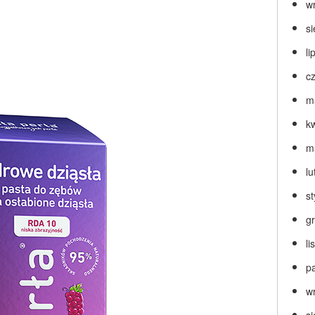
w
s
li
c
m
k
m
lu
s
g
l
p
w