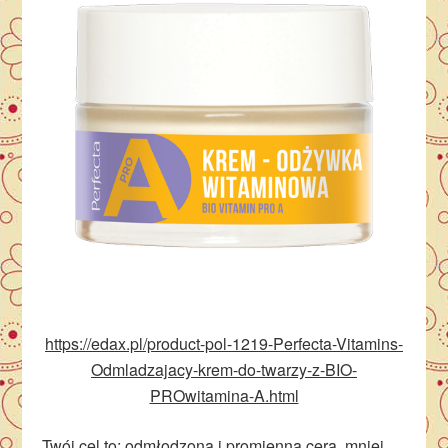
https://edax.pl/product-pol-1219-Perfecta-Vitamins-
Odmladzajacy-krem-do-twarzy-z-BIO-
PROwitamina-A.html
Twój cel to: odmłodzona i promienna cera, mniej