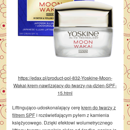
https://edax.pl/product-pol-832-Yoskine-Moon-
Wakai-krem-nawilzajacy-do-twarzy-na-dzien-SPF-
15.html
Liftingująco-udoskonalający cerę
krem do twarzy z
filtrem SPF
i rozświetlającym pyłem z kamienia
księżycowego. Dzięki efektowi wolumetrycznego