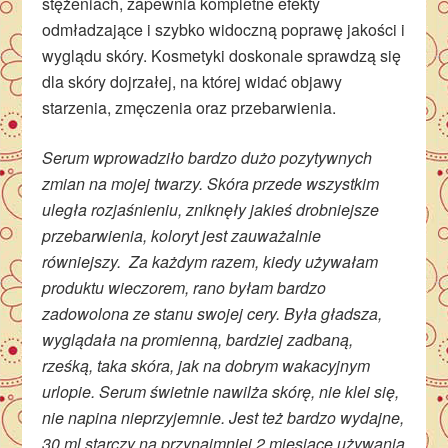
stężeniach, zapewnia kompletne efekty
odmładzające i szybko widoczną poprawę jakości i
wyglądu skóry. Kosmetyki doskonale sprawdzą się
dla skóry dojrzałej, na której widać objawy
starzenia, zmęczenia oraz przebarwienia.
Serum wprowadziło bardzo dużo pozytywnych
zmian na mojej twarzy. Skóra przede wszystkim
uległa rozjaśnieniu, zniknęły jakieś drobniejsze
przebarwienia, koloryt jest zauważalnie
równiejszy. Za każdym razem, kiedy używałam
produktu wieczorem, rano byłam bardzo
zadowolona ze stanu swojej cery. Była gładsza,
wyglądała na promienną, bardziej zadbaną,
rześką, taka skóra, jak na dobrym wakacyjnym
urlopie. Serum świetnie nawilża skórę, nie klei się,
nie napina nieprzyjemnie. Jest też bardzo wydajne,
30 ml starczy na przynajmniej 2 miesiące używania