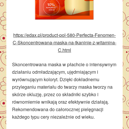
https://edax.pl/product-pol-580-Perfecta-Fenomen-
C-Skoncentrowana-maska-na-tkaninie-z-witamina-
C.html
Skoncentrowana maska w płachcie o intensywnym
działaniu odmładzającym, ujędrniającym i
wyrównującym koloryt. Dzięki dokładnemu
przyleganiu materiału do twarzy maska tworzy na
skórze okluzję, przez co składniki szybko i
równomiernie wnikają oraz efektywnie działają.
Rekomendowana do całorocznej pielęgnacji
każdego typu cery niezależnie od wieku.