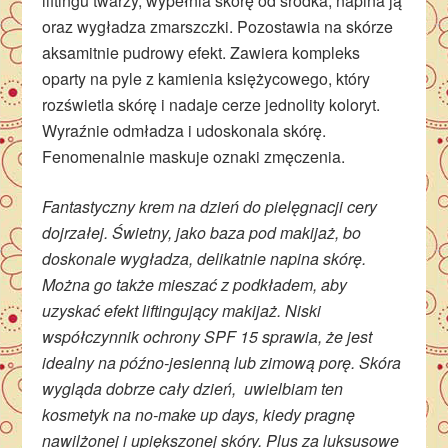
liftingu twarzy, wypełnia skórę od środka, napina ją
oraz wygładza zmarszczki. Pozostawia na skórze
aksamitnie pudrowy efekt. Zawiera kompleks
oparty na pyle z kamienia księżycowego, który
rozświetla skórę i nadaje cerze jednolity koloryt.
Wyraźnie odmładza i udoskonala skórę.
Fenomenalnie maskuje oznaki zmęczenia.
Fantastyczny krem na dzień do pielęgnacji cery
dojrzałej. Świetny, jako baza pod makijaż, bo
doskonale wygładza, delikatnie napina skórę.
Można go także mieszać z podkładem, aby
uzyskać efekt liftingujący makijaż. Niski
współczynnik ochrony SPF 15 sprawia, że jest
idealny na późno-jesienną lub zimową porę. Skóra
wygląda dobrze cały dzień, uwielbiam ten
kosmetyk na no-make up days, kiedy pragnę
nawilżonej i upiększonej skóry. Plus za luksusowe