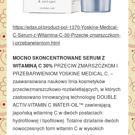
https://edax.pl/product-pol-1370-Yoskine-Medical-
C-Serum-z-Witamina-C-30-Przeciw-zmarszczkom-
i-przebarwieniom.html
MOCNO SKONCENTROWANE SERUM Z
WITAMINĄ C 30%
PRZECIW ZMARSZCZKOM I
PRZEBARWIENIOM YOSKINE MEDICAL C. –
zaawansowana naukowo linia kosmetyków
przeciwzmarszczkowo-rozświetlających, w których
zastosowano innowacyjną technologię DOUBLE
ACTIV-VITAMIN C WATER-OIL™ zawierającą
japońską witaminę C w dwóch postaciach:
hydrofilowej i lipofilowej. Totalne działanie dwóch
nowoczesnych form witamin C w wysokich