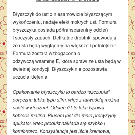
Błyszczyk do ust o niesamowicie błyszczącym
wykończeniu, nadaje efekt mokrych ust. Formuła
błyszczyka posiada półtransparentny odcień
i soczysty zapach. Delikatne drobinki spowodują
że usta będą wyglądały na większe i pełniejsze!
Formuła została wzbogacona o
odżywczą witaminę E, która sprawi że usta będą w
świetnej kondycji. Błyszczyk nie pozostawia
uczucia klejenia.
Opakowanie błyszczyku to bardzo “szczupła”
poręczna tubka typu slim, więc z łatwością można
nosić w kieszeni. Odcień 01 to taka typowa
kobieca malina. Plusem jest dla mnie precyzyjny
aplikator, więc produkt nakłada się szybko i
komfortowo. Konsystencja jest iście kremowa,