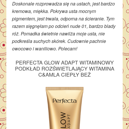
Doskonale rozprowadza się na ustach, jest bardzo
kremowa, miękka. Pokrywa usta mocnym
pigmentem, jest trwała, odporna na ścieranie. Tym
razem sięgnęłam po odcień nude 01, bardzo blady
róż. Pomadka świetnie nawilża moje usta, nie
podkreśla suchych skórek. Cudownie pachnie
owocowo i waniliowo. Polecam!
PERFECTA GLOW ADAPT WITAMINOWY
PODKŁAD ROZŚWIETLAJĄCY WITAMINA
C&AMLA CIEPŁY BEŻ