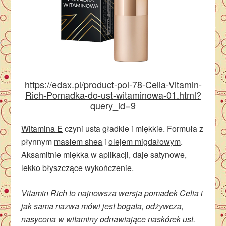
https://edax.pl/product-pol-78-Celia-Vitamin-
Rich-Pomadka-do-ust-witaminowa-01.html?
query_id=9
Witamina E
czyni usta gładkie i miękkie. Formuła z
płynnym
masłem shea
i
olejem migdałowym
.
Aksamitnie miękka w aplikacji, daje satynowe,
lekko błyszczące wykończenie.
Vitamin Rich to najnowsza wersja pomadek Celia i
jak sama nazwa mówi jest bogata, odżywcza,
nasycona w witaminy odnawiające naskórek ust.