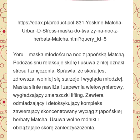
https://edax.pl/product-pol-831-Yoskine-Matcha-
Urban-D-Stress-maska-do-twarzy-na-noc-z-
herbata-Matcha.html?query_id=5
Yoru – maska młodości na noc z japońską Matchą.
Podczas snu relaksuje skórę i usuwa z niej oznaki
stresu i zmęczenia. Sprawia, że skóra jest
zdrowsza, wolniej się starzeje i wygląda młodziej.
Maska silnie nawilża i zapewnia wielowymiarowy,
wygładzający zmarszczki lifting. Zawiera
odmładzający i detoksykujący kompleks
zawierający skoncentrowany wyciąg z japońskiej
herbaty Matcha. Usuwa wolne rodniki i
obciążające skórę zanieczyszczenia.