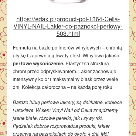
https://edax.pl/product-pol-1364-Celia-
VINYL-NAIL-Lakier-do-paznokci-perlowy-
503.html
Formuła na bazie polimerów winylowych – chronią
płytkę i zapewniają trwały efekt. Winylowa jakość-
perłowe wykończenie.
Elastyczna struktura
chroni przed odpryskiwaniem. Lakier zachowuje
intensywny kolor i maksymalny blask przez wiele
dni. Kolekcja całoroczna – na każdą porę roku.
Bardzo lubię perłowe lakiery, są delikatne, kobiece
i urokliwe. W serii Vinyl Nail od Celia znajdziemy
jasne białe, różowe perełki, jak i żywy róż.
Pędzelek dobrze rozprowadza produkt, lakier
przetrwa na paznokciach do około 4 dni. Mój