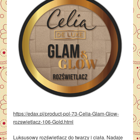
https://edax.pl/product-pol-73-Celia-Glam-Glow-
rozswietlacz-106-Gold.html
Luksusowy rozświetlacz do twarzy i ciała. Nadaje