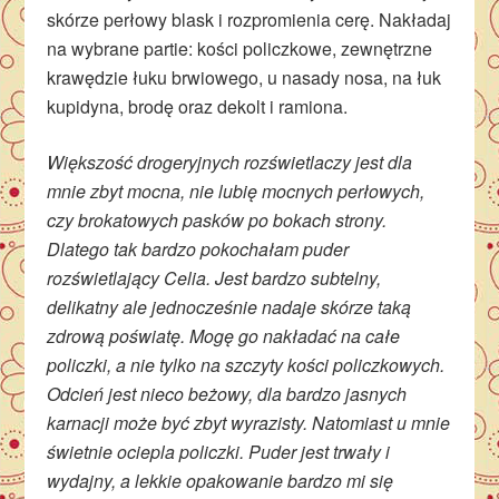
skórze perłowy blask i rozpromienia cerę. Nakładaj
na wybrane partie: kości policzkowe, zewnętrzne
krawędzie łuku brwiowego, u nasady nosa, na łuk
kupidyna, brodę oraz dekolt i ramiona.
Większość drogeryjnych rozświetlaczy jest dla
mnie zbyt mocna, nie lubię mocnych perłowych,
czy brokatowych pasków po bokach strony.
Dlatego tak bardzo pokochałam puder
rozświetlający Celia. Jest bardzo subtelny,
delikatny ale jednocześnie nadaje skórze taką
zdrową poświatę. Mogę go nakładać na całe
policzki, a nie tylko na szczyty kości policzkowych.
Odcień jest nieco beżowy, dla bardzo jasnych
karnacji może być zbyt wyrazisty. Natomiast u mnie
świetnie ociepla policzki. Puder jest trwały i
wydajny, a lekkie opakowanie bardzo mi się