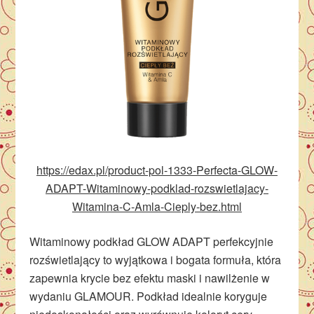
https://edax.pl/product-pol-1333-Perfecta-GLOW-
ADAPT-Witaminowy-podklad-rozswietlajacy-
Witamina-C-Amla-Cieply-bez.html
Witaminowy podkład GLOW ADAPT perfekcyjnie
rozświetlający to wyjątkowa i bogata formuła, która
zapewnia krycie bez efektu maski i nawilżenie w
wydaniu GLAMOUR. Podkład idealnie koryguje