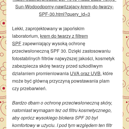
Sun-Wodoodporny-nawilzajacy-krem-do-twarzy-
SPF-30.html?query_id=3
Lekki, zaprojektowany w japońskim
laboratorium,
krem do twarzy z filtrem
SPF
zapewniający wysoką ochronę
przeciwsłoneczną SPF 30. Dzięki zastosowaniu
fotostabilnych filtrów najwyższej jakości, kosmetyk
zabezpiecza skórę twarzy przed szkodliwym
działaniem promieniowania
UVA oraz UVB
, które
może być główną przyczyną powstawania plam
czy przebarwień.
Bardzo dbam o ochronę przeciwsłoneczną skóry,
natomiast wymagam tez od filtru kosmetycznego,
aby oprócz wysokiego blokera SPF 30 był
komfortowy w użyciu. I pod tym względem ten filtr