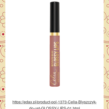
https://edax.pl/product-pol-1373-Celia-Blyszczyk-
do-ust-GLOSSY-LIPS-01.html