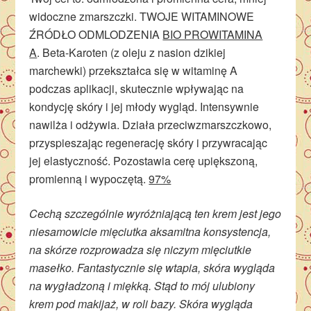
widoczne zmarszczki. TWOJE WITAMINOWE
ŹRÓDŁO ODMLODZENIA
BIO PROWITAMINA
A
. Beta-Karoten (z oleju z nasion dzikiej
marchewki) przekształca się w witaminę A
podczas aplikacji, skutecznie wpływając na
kondycję skóry i jej młody wygląd. Intensywnie
nawilża i odżywia. Działa przeciwzmarszczkowo,
przyspieszając regenerację skóry i przywracając
jej elastyczność. Pozostawia cerę upiększoną,
promienną i wypoczętą.
97%
Cechą szczególnie wyróżniającą ten krem jest jego
niesamowicie mięciutka aksamitna konsystencja,
na skórze rozprowadza się niczym mięciutkie
masełko. Fantastycznie się wtapia, skóra wygląda
na wygładzoną i miękką. Stąd to mój ulubiony
krem pod makijaż, w roli bazy. Skóra wygląda