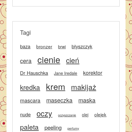
Tagi
baza
błyszczyk
bronzer
brwi
cienie
cień
cera
korektor
Dr Hauschka
Jane Iredale
krem
makijaż
kredka
maseczka
maska
mascara
oczy
nude
olejek
olej
oczyszczanie
paleta
peeling
perfumy