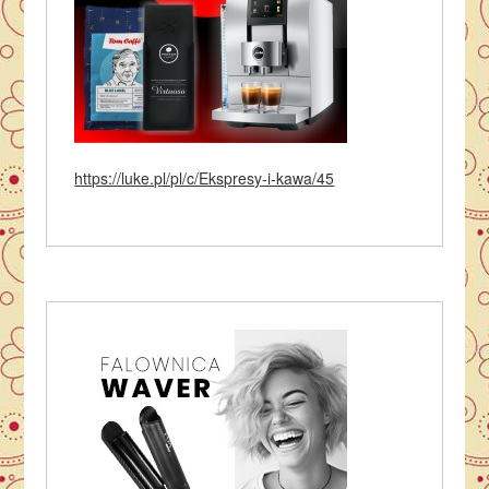
https://luke.pl/pl/c/Ekspresy-i-kawa/45