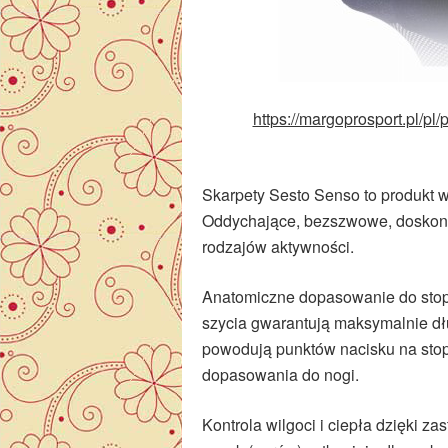
https://margoprosport.pl/p
Skarpety Sesto Senso to produkt w
Oddychające, bezszwowe, doskona
rodzajów aktywności.
Anatomiczne dopasowanie do stopy 
szycia gwarantują maksymalnie dł
powodują punktów nacisku na stop
dopasowania do nogi.
Kontrola wilgoci i ciepła dzięki za