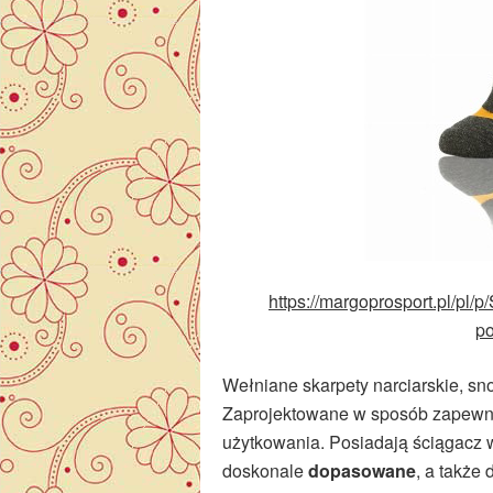
https://margoprosport.pl/pl
p
Wełniane skarpety narciarskie, 
Zaprojektowane w sposób zapewni
użytkowania. Posiadają ściągacz w
doskonale
dopasowane
, a także