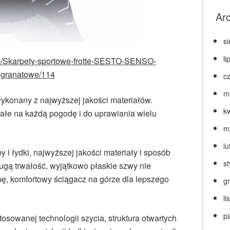
Ar
s
li
l/p/Skarpety-sportowe-frotte-SESTO-SENSO-
granatowe/114
c
m
ykonany z najwyższej jakości materiałów.
k
łe na każdą pogodę i do uprawiania wielu
m
lu
i łydki, najwyższej jakości materiały i sposób
s
ugą trwałość, wyjątkowo płaskie szwy nie
ę, komfortowy ściągacz na górze dla lepszego
g
l
p
stosowanej technologii szycia, struktura otwartych