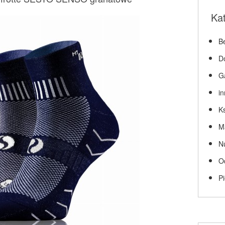
Ka
Be
D
G
i
Ks
M
N
O
P