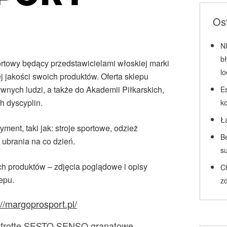
Ost
N
b
owy będący przedstawicielami włoskiej marki
l
ej jakości swoich produktów. Oferta sklepu
wnych ludzi, a także do Akademii Piłkarskich,
Es
h dyscyplin.
k
Ł
ment, taki jak: stroje sportowe, odzież
Be
z ubrania na co dzień.
su
 produktów – zdjęcia poglądowe i opisy
C
epu.
zd
://margoprosport.pl/
 frotte SESTO SENSO granatowe