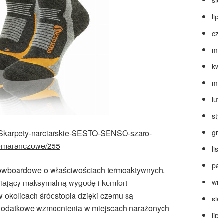
s
li
c
m
k
m
lu
s
/p/Skarpety-narciarskie-SESTO-SENSO-szaro-
g
omaranczowe/255
l
p
snowboardowe o właściwościach termoaktywnych.
ający maksymalną wygodę i komfort
w
 okolicach śródstopia dzięki czemu są
s
 dodatkowe wzmocnienia w miejscach narażonych
li