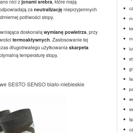
ano nici z
jonami srebra
, które mają
c
odpowiadają za
neutralizację
nieprzyjemnych
miernej potliwości stopy.
m
k
ewniająca doskonałą
wymianę powietrza
, przy
m
iwości
termoaktywnych
. Zastosowanie tej
dczas długotrwałego użytkowania
skarpeta
lu
ptymalną temperaturę stopy.
s
g
l
we SESTO SENSO biało-niebieskie
p
w
s
li
c