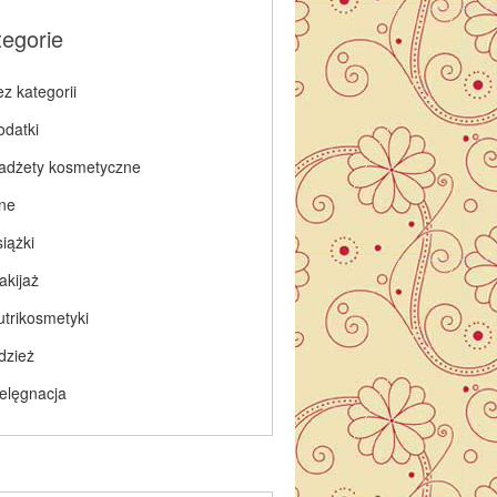
tegorie
z kategorii
odatki
adżety kosmetyczne
nne
iążki
akijaż
utrikosmetyki
dzież
ielęgnacja