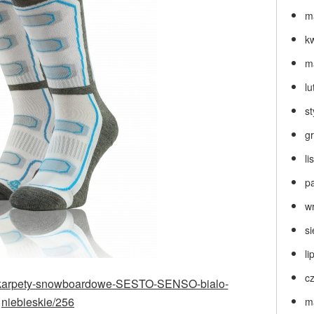
m
k
m
lu
s
g
l
p
w
s
li
c
p/Skarpety-snowboardowe-SESTO-SENSO-bialo-
niebieskie/256
m