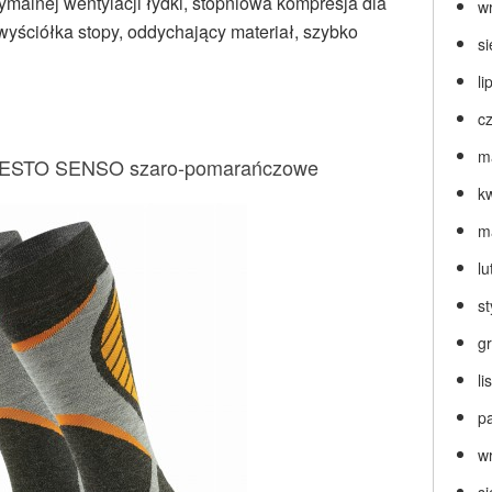
ymalnej wentylacji łydki, stopniowa kompresja dla
w
wyściółka stopy, oddychający materiał, szybko
s
li
c
m
e SESTO SENSO szaro-pomarańczowe
k
m
lu
s
g
l
p
w