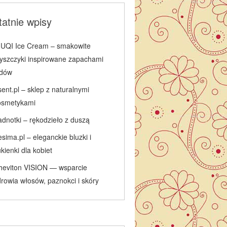
atnie wpisy
IUQI Ice Cream – smakowite
łyszczyki inspirowane zapachami
odów
ent.pl – sklep z naturalnymi
osmetykami
adnotki – rękodzieło z duszą
sima.pl – eleganckie bluzki i
kienki dla kobiet
heviton VISION — wsparcie
rowia włosów, paznokci i skóry