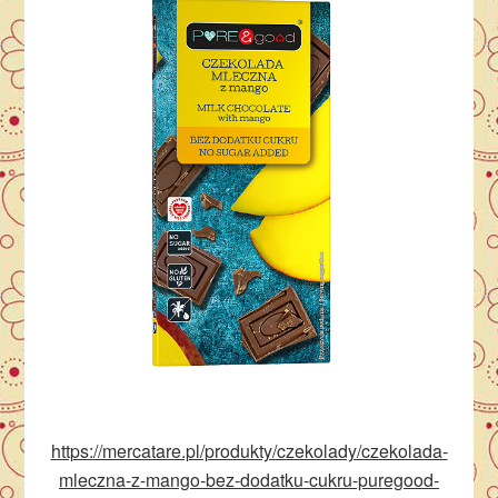
https://mercatare.pl/produkty/czekolady/czekolada-
mleczna-z-mango-bez-dodatku-cukru-puregood-