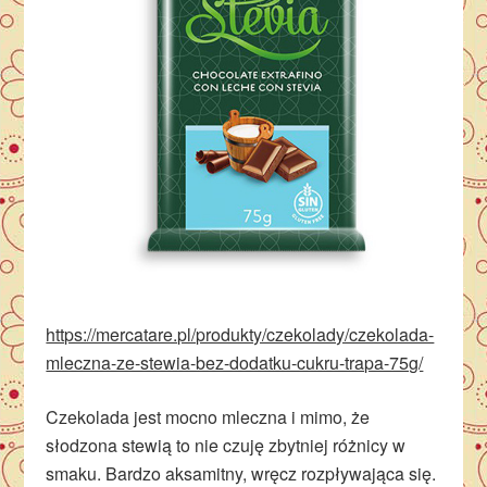
https://mercatare.pl/produkty/czekolady/czekolada-
mleczna-ze-stewia-bez-dodatku-cukru-trapa-75g/
Czekolada jest mocno mleczna i mimo, że
słodzona stewią to nie czuję zbytniej różnicy w
smaku. Bardzo aksamitny, wręcz rozpływająca się.