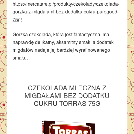
https://mercatare.pl/produkty/czekolady/czekolada-
gorzka-z-migdalami-bez-dodatku-cukru-puregood-
75g/
Gorzka czekolada, która jest fantastyczna, ma
naprawdę delikatny, aksamitny smak, a dodatek
migdałów nadaje jej bardziej wyrafinowanego
smaku.
CZEKOLADA
MLECZNA Z
MIGDAŁAMI BEZ DODATKU
CUKRU TORRAS 75G