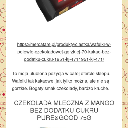
https://mercatare.pl/produkty/ciastka/wafelki-w-
polewie-czekoladowej-gorzkiej-70-kakao-bez-
dodatku-cukru-1951-kj-4711951-kj-471/
To moja ulubiona pozycja w całej ofercie sklepu.
Wafelki tak kakaowe, jak tylko można, ale nie są
gorzkie. Bogaty smak czekolady, bardzo kruche.
CZEKOLADA
MLECZNA Z MANGO
BEZ DODATKU CUKRU
PURE&GOOD 75G