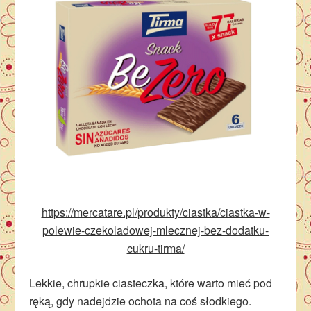
https://mercatare.pl/produkty/ciastka/ciastka-w-
polewie-czekoladowej-mlecznej-bez-dodatku-
cukru-tirma/
Lekkie, chrupkie ciasteczka, które warto mieć pod
ręką, gdy nadejdzie ochota na coś słodkiego.