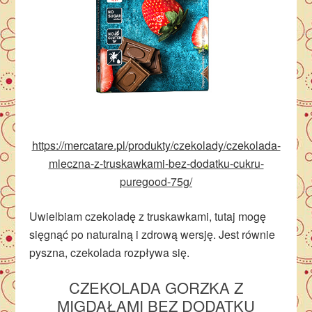
https://mercatare.pl/produkty/czekolady/czekolada-
mleczna-z-truskawkami-bez-dodatku-cukru-
puregood-75g/
Uwielbiam czekoladę z truskawkami, tutaj mogę
sięgnąć po naturalną i zdrową wersję. Jest równie
pyszna, czekolada rozpływa się.
CZEKOLADA
GORZKA Z
MIGDAŁAMI BEZ DODATKU