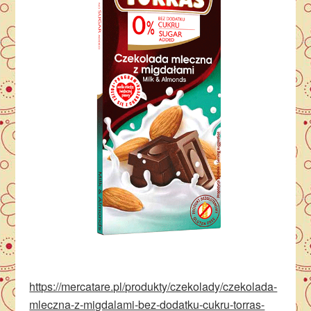
https://mercatare.pl/produkty/czekolady/czekolada-
mleczna-z-migdalami-bez-dodatku-cukru-torras-