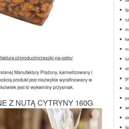
s
li
c
m
k
m
aktura.pl/product/orzeszki-na-ostro/
lu
s
ianej Manufaktury Prażony, karmelizowany i
g
ością produkt jest niezwykle wyrafinowany w
zkolwiek jest to wykwintny przysmak.
l
p
NE Z NUTĄ CYTRYNY 160G
w
s
li