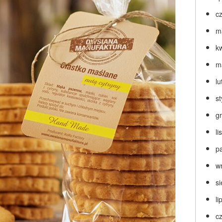
c
m
k
m
lu
s
g
l
p
w
s
li
c