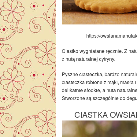
https://owsianamanufakt
Ciastko wygniatane ręcznie. Z natu
z nutą naturalnej cytryny.
Pyszne ciasteczka, bardzo natur
ciasteczka robione z mąki, masła i
delikatnie słodkie, a nuta natural
Stworzone są szczególnie do degu
CIASTKA OWSIA