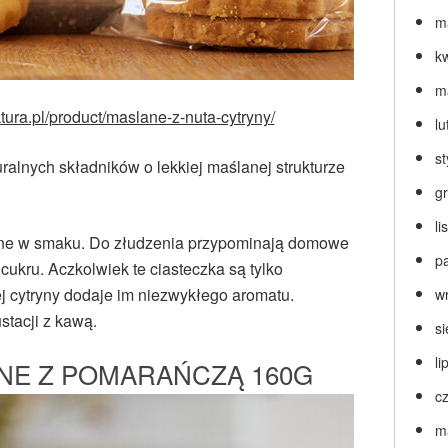
m
k
m
ura.pl/product/maslane-z-nuta-cytryny/
lu
s
ralnych składników o lekkiej maślanej strukturze
g
l
alne w smaku. Do złudzenia przypominają domowe
p
 cukru. Aczkolwiek te ciasteczka są tylko
nej cytryny dodaje im niezwykłego aromatu.
w
stacji z kawą.
s
li
NE Z POMARAŃCZĄ 160G
c
m