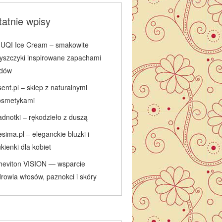
atnie wpisy
IUQI Ice Cream – smakowite
łyszczyki inspirowane zapachami
odów
ent.pl – sklep z naturalnymi
osmetykami
adnotki – rękodzieło z duszą
sima.pl – eleganckie bluzki i
kienki dla kobiet
heviton VISION — wsparcie
rowia włosów, paznokci i skóry