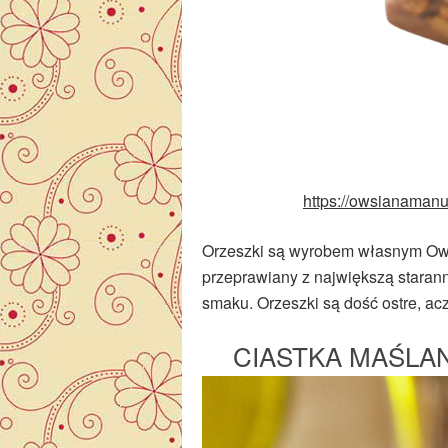
https://owsianamanuf
Orzeszki są wyrobem własnym Ows
przeprawiany z największą starann
smaku. Orzeszki są dość ostre, ac
CIASTKA MAŚLA