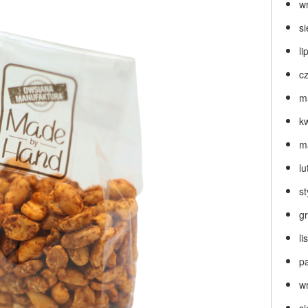
w
s
li
c
m
k
m
lu
s
g
l
p
w