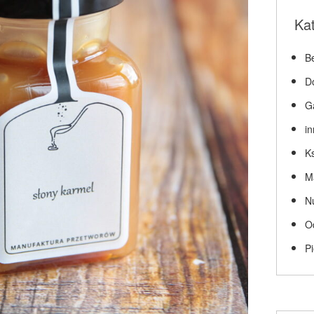
Ka
Be
D
G
i
Ks
M
N
O
P