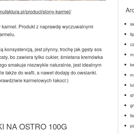
Ar
nufaktura.pl/product/slony-karmel/
s
y karmel. Produkt z naprawdę wyczuwalnymi
armelu.
li
c
konsystencją, jest płynny, trochę jak gęsty sos
m
osty, bo zawiera tylko cukier, śmietana kremówka
go smakuje niezwykle naturalnie, jest idealnym
k
e także do wafli, a nawet dodaję do owsianki.
m
 prawdziwie karmelowych łakoci:)
lu
s
g
l
I NA OSTRO 100G
p