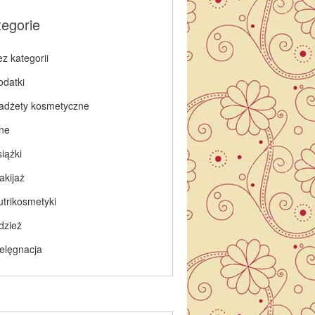
tegorie
z kategorii
odatki
adżety kosmetyczne
nne
iążki
akijaż
utrikosmetyki
dzież
ielęgnacja