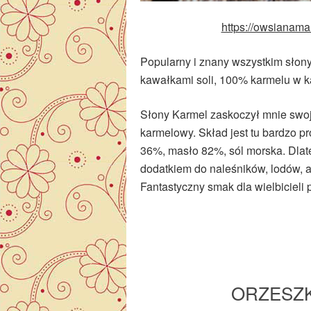
https://owsianama
Popularny i znany wszystkim słon
kawałkami soli, 100% karmelu w k
Słony Karmel zaskoczył mnie swoją 
karmelowy. Skład jest tu bardzo pr
36%, masło 82%, sól morska. Dlate
dodatkiem do naleśników, lodów, al
Fantastyczny smak dla wielbicieli
ORZESZK