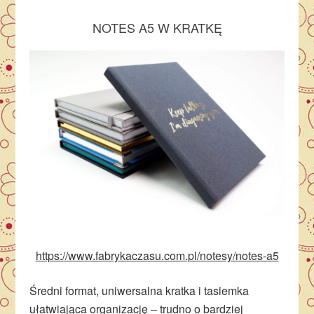
NOTES A5 W KRATKĘ
https://www.fabrykaczasu.com.pl/notesy/notes-a5
Średni format, uniwersalna kratka i tasiemka
ułatwiająca organizację – trudno o bardziej