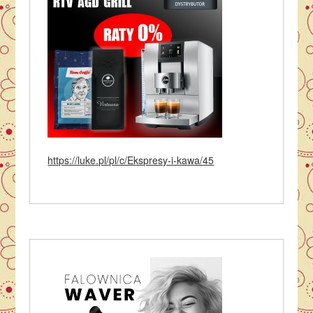
https://luke.pl/pl/c/Ekspresy-i-kawa/45