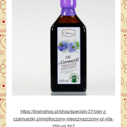
https://brainshop.pl/shop/specjaly,37/olej-z-
czarnuszki-zimnotloczony-nieoczyszczony-ol-vita-
250-ml,507