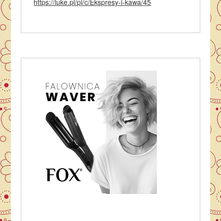
https://luke.pl/pl/c/Ekspresy-i-kawa/45