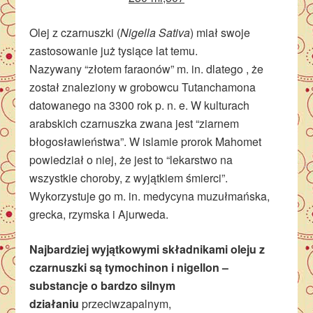
Olej z czarnuszki (
Nigella Sativa
) miał swoje
zastosowanie już tysiące lat temu.
Nazywany “złotem faraonów” m. in. dlatego , że
został znaleziony w grobowcu Tutanchamona
datowanego na 3300 rok p. n. e. W kulturach
arabskich czarnuszka zwana jest “ziarnem
błogosławieństwa”. W islamie prorok Mahomet
powiedział o niej, że jest to “lekarstwo na
wszystkie choroby, z wyjątkiem śmierci”.
Wykorzystuje go m. in. medycyna muzułmańska,
grecka, rzymska i Ajurweda.
Najbardziej wyjątkowymi składnikami oleju z
czarnuszki są tymochinon i nigellon –
substancje o bardzo silnym
działaniu
przeciwzapalnym,