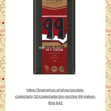
https://brainshop.pl/shop/gorzkie-
czekolady,32/czekolada-bio-gorzka-99-kakao-
80g,642