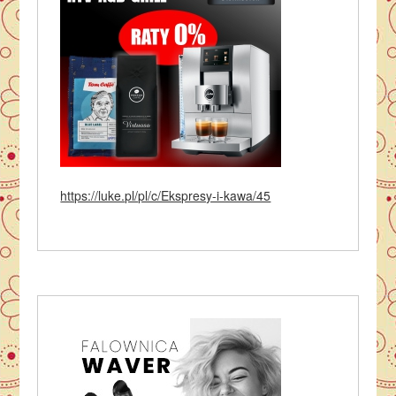
https://luke.pl/pl/c/Ekspresy-i-kawa/45