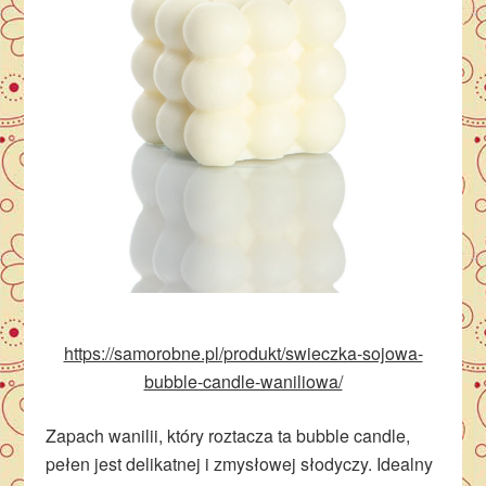
https://samorobne.pl/produkt/swieczka-sojowa-
bubble-candle-waniliowa/
Zapach wanilii, który roztacza ta bubble candle,
pełen jest delikatnej i zmysłowej słodyczy. Idealny