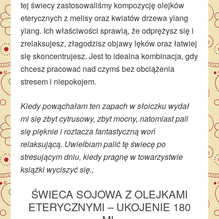
tej świecy zastosowaliśmy kompozycję olejków
eterycznych z melisy oraz kwiatów drzewa ylang
ylang. Ich właściwości sprawią, że odprężysz się i
zrelaksujesz, złagodzisz objawy lęków oraz łatwiej
się skoncentrujesz. Jest to idealna kombinacja, gdy
chcesz pracować nad czymś bez obciążenia
stresem i niepokojem.
Kiedy powąchałam ten zapach w słoiczku wydał
mi się zbyt cytrusowy, zbyt mocny, natomiast pali
się pięknie i roztacza fantastyczną woń
relaksującą. Uwielbiam palić tę świecę po
stresującym dniu, kiedy pragnę w towarzystwie
książki wyciszyć się.,
ŚWIECA SOJOWA Z OLEJKAMI
ETERYCZNYMI – UKOJENIE 180