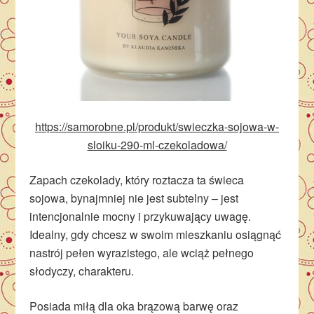
https://samorobne.pl/produkt/swieczka-sojowa-w-
sloiku-290-ml-czekoladowa/
Zapach czekolady, który roztacza ta świeca
sojowa, bynajmniej nie jest subtelny – jest
intencjonalnie mocny i przykuwający uwagę.
Idealny, gdy chcesz w swoim mieszkaniu osiągnąć
nastrój pełen wyrazistego, ale wciąż pełnego
słodyczy, charakteru.
Posiada miłą dla oka brązową barwę oraz